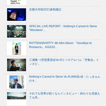
京都大作戦2021参戦後記
SPECIAL LIVE REPORT：Nothing's Carved In Stone
“Wonderer ...
ROTTENGRAFFTY 4th Mini Album 『Goodbye to
Romance』 KAZUO...
三浦隆一(空想委員会Vo./G.) ソロアルバム『空集合』イ
ンタビ...
Nothing’s Carved In Stone Vo./G.村松拓 続・たっきゅん
のキ...
それでも世界が続くならインタビュー：終わりを見据え
ても尚...