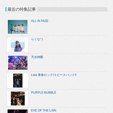
最近の特集記事
ALL iN FAZE
らくなつ
天女神樂
Lala 青春ロック!３ピースバンド!!
PURPLE BUBBLE
EVE OF THE LAIN