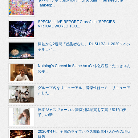
ヤバイTシャツ屋さん4th Full Album『You need the
Tank-top...
SPECIAL LIVE REPORT Crossfaith “SPECIES
VIRTUAL WORLD TOU...
開催から2週間「感染者なし」 RUSH BALL 2020スペシ
ャルライ...
Nothing’s Carved In Stone Vo./G.村松拓 続・たっきゅん
のキ...
グループ名をリニューアル、音楽性はセミ・リニューア
ルした ...
日本ジャズヴォーカル賞特別奨励賞を受賞「星野由美
子」の新...
2020年4月、全国のライブハウス関係者47人からの現状
報告。