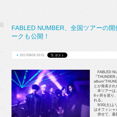
FABLED NUMBER、全国ツアー
ークも公開！
2017/09/26 20:01
FABLED N
『THUNDE
album”THUN
とが発表され
本ツアーは、
8ヶ所を巡り
れる。
9/30(土
はオフィシャ
併せて、最新