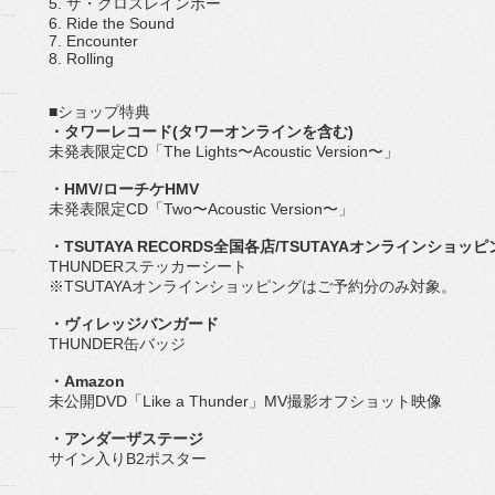
5. ザ・クロスレインボー
6. Ride the Sound
7. Encounter
8. Rolling
■ショップ特典
・タワーレコード(タワーオンラインを含む)
未発表限定CD「The Lights〜Acoustic Version〜」
・HMV/ローチケHMV
未発表限定CD「Two〜Acoustic Version〜」
・TSUTAYA RECORDS全国各店/TSUTAYAオンラインショッ
THUNDERステッカーシート
※TSUTAYAオンラインショッピングはご予約分のみ対象。
・ヴィレッジバンガード
THUNDER缶バッジ
・Amazon
未公開DVD「Like a Thunder」MV撮影オフショット映像
・アンダーザステージ
サイン入りB2ポスター