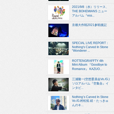
2021/9/8（水）リリース、
THE BOHEMIANS ニュー
アルバム『ess...
京都大作戦2021参戦後記
SPECIAL LIVE REPORT：
Nothing's Carved In Stone
“Wonderer ...
ROTTENGRAFFTY 4th
Mini Album 『Goodbye to
Romance』 KAZUO...
三浦隆一(空想委員会Vo./G.)
ソロアルバム『空集合』イ
ンタビ...
Nothing’s Carved In Stone
Vo./G.村松拓 続・たっきゅ
んのキ...