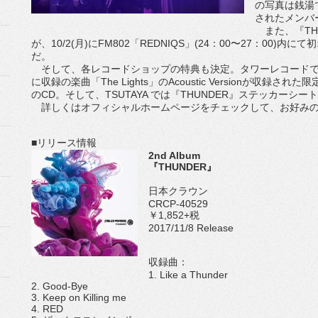
の写真は銭湯
されたメンバ
また、『THU
が、10/2(月)にFM802「REDNIQS」(24：00〜27：00
だ。
そして、各レコードショップの特典も決定。タワーレコードで予約
に収録の楽曲「The Lights」のAcoustic Versionが収録された限定
のCD。そして、TSUTAYA では『THUNDER』ステッカー
詳しくはオフィシャルホームページをチェックして、お好みの
■リリース情報
2nd Album
『THUNDER』
日本クラウン
CRCP-40529
￥1,852+税
2017/11/8 Release
収録曲：
1. Like a Thunder
2. Good-Bye
3. Keep on Killing me
4. RED