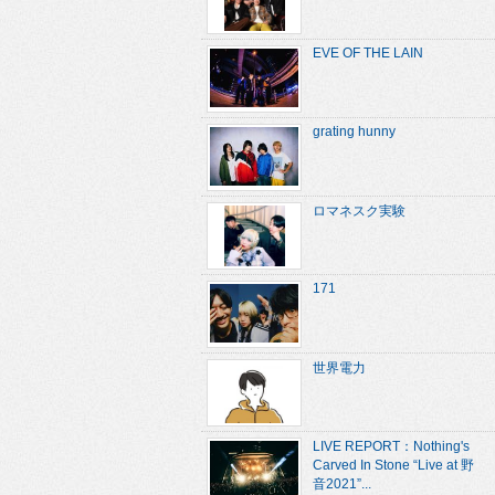
EVE OF THE LAIN
grating hunny
ロマネスク実験
171
世界電力
LIVE REPORT：Nothing's
Carved In Stone “Live at 野
音2021”...