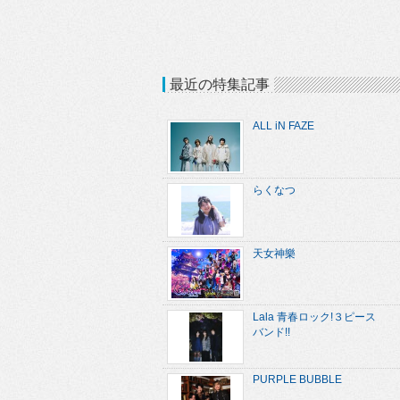
最近の特集記事
ALL iN FAZE
らくなつ
天女神樂
Lala 青春ロック!３ピース
バンド!!
PURPLE BUBBLE