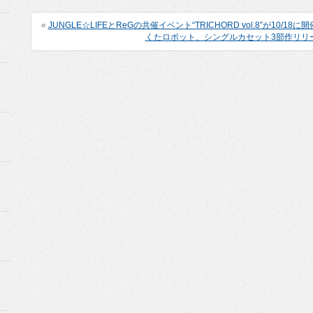
«
JUNGLE☆LIFEとReGの共催イベント“TRICHORD vol.8”が10/18に開催
くたロボット、シングルカセット3部作リリ