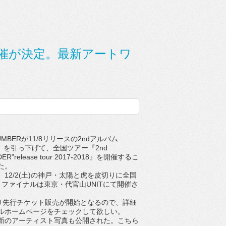
の開催が決定。最新アートワ
UMBERが11/8リリースの2ndアルバム
R』を引っ下げて、全国ツアー『2nd
DER”release tour 2017-2018』を開催するこ
た。
12/2(土)の神戸・太陽と虎を皮切りに全国
、ファイナルは東京・代官山UNITにて開催さ
)より先行チケット販売が開始となるので、詳細
ルホームページをチェックして欲しい。
のアーティスト写真も公開された。こちら