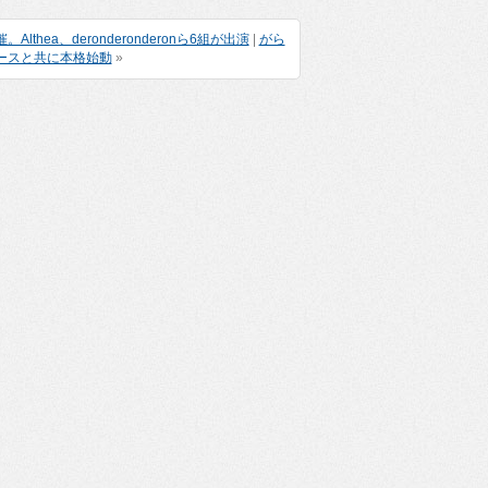
。Althea、deronderonderonら6組が出演
|
がら
ースと共に本格始動
»