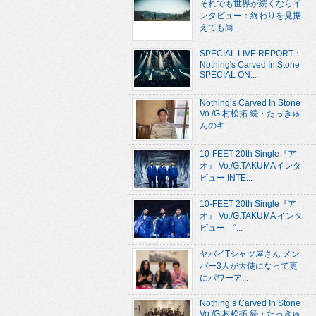
それでも世界が続くならイ
ンタビュー：終わりを見据
えても尚...
SPECIAL LIVE REPORT：
Nothing's Carved In Stone
SPECIAL ON...
Nothing’s Carved In Stone
Vo./G.村松拓 続・たっきゅ
んのキ...
10-FEET 20th Single『ア
オ』 Vo./G.TAKUMAインタ
ビュー INTE...
10-FEET 20th Single『ア
オ』 Vo./G.TAKUMA インタ
ビュー “...
ヤバイTシャツ屋さん メン
バー3人が大使になって更
にパワーア...
Nothing’s Carved In Stone
Vo./G.村松拓 続・たっきゅ