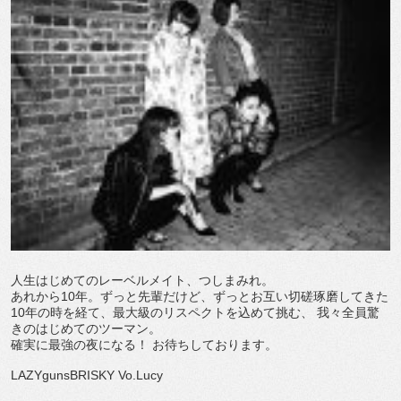
人生はじめてのレーベルメイト、つしまみれ。
あれから10年。ずっと先輩だけど、ずっとお互い切磋琢磨してきた
10年の時を経て、最大級のリスペクトを込めて挑む、 我々全員驚
きのはじめてのツーマン。
確実に最強の夜になる！ お待ちしております。
LAZYgunsBRISKY Vo.Lucy