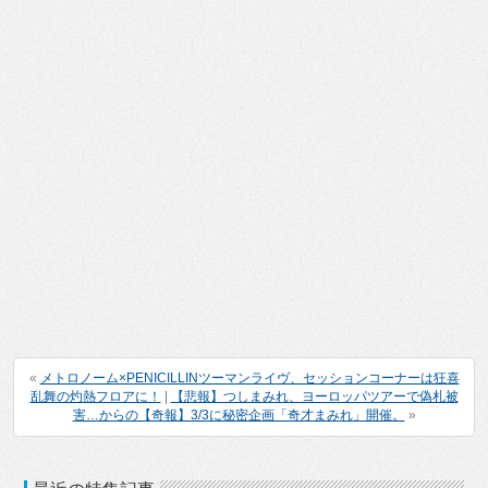
«
メトロノーム×PENICILLINツーマンライヴ、セッションコーナーは狂喜
乱舞の灼熱フロアに！
|
【悲報】つしまみれ、ヨーロッパツアーで偽札被
害…からの【奇報】3/3に秘密企画「奇才まみれ」開催。
»