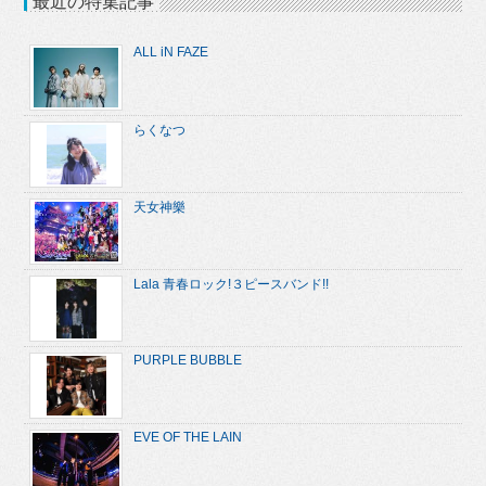
最近の特集記事
ALL iN FAZE
らくなつ
天女神樂
Lala 青春ロック!３ピースバンド!!
PURPLE BUBBLE
EVE OF THE LAIN