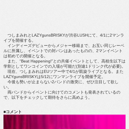
つしまみれとLAZYgunsBRISKYが渋谷LUSHにて、4/1に2マンラ
イブを開催する。
インディーズデビューからメジャー移籍まで、お互い同じレーベ
ルに所属し、イベントでの対バンはあったものの、2マンイベント
は初めての開催となる。
また、“Beat Happening!”との共催イベントとして、高校生以下は
学割としてワンコインでの入場が可能だ(別途1ドリンク代が必要)。
現在、つしまみれはEUツアー中で4/1が凱旋ライブとなる。また
LAZYgunsBRISKYは5/12にワンマンライブを開催予定。
今後も勢いが止まらない2バンドの激突に、ぜひ注目して欲し
い。
両バンドからイベントに向けてのコメントも発表されているの
で、以下をチェックして期待をさらに高めよう。
■コメント