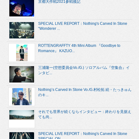
京都大作戦2021参戦後記
SPECIAL LIVE REPORT：Nothing's Carved In Stone
“Wonderer ...
ROTTENGRAFFTY 4th Mini Album 『Goodbye to
Romance』 KAZUO...
三浦隆一(空想委員会Vo./G.) ソロアルバム『空集合』イ
ンタビ...
Nothing’s Carved In Stone Vo./G.村松拓 続・たっきゅん
のキ...
それでも世界が続くならインタビュー：終わりを見据え
ても尚...
SPECIAL LIVE REPORT：Nothing's Carved In Stone
SPECIAL ON...