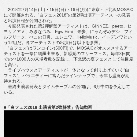
2018年7月14日(土)・15日(日)・16日(月)に東京・下北沢MOSAiC
にて開催される、“白フェス2018”の第2弾出演アーティストの発表
と出演日程が公開された。
今回発表された第2弾解禁アーティストは、GINNEZ、peeto、ヒ
ヨリノアメ、みきなつみ、Egw Eimi、果歩、にゃんぞぬデシ、フィ
ルフリーク、べこの笹舟、ユレニワ、HelloMusic、イトデンワとい
う12組だ。各アーティストの出演日は以下を参照。
“白フェス”はワンコイン(500円)で、MOSAiCがオススメするアー
ティストを一挙に網羅出来る、新感覚のフリーフェス。毎年3日間
でのべ1000人の来場者数を記録し、下北沢の夏フェスとして注目度
も高い。
ライブハウスとアーティストが一体となって創り上げていく“白
フェス”。バラエティーに富んだラインナップで、今年も盛況が期
待される。
最終出演者発表とタイムテーブルの公開は、6月中旬を予定して
いる。
■「白フェス2018 出演者第2弾解禁」告知動画