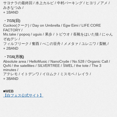
サヨナラの最終回 / 水上カルビ / 中村パーキング / ヒヨリノアメ /
みきなつみ /
+ 1BAND
・7/15(日)
Cuckoo(クーク) / Day on Umbrella / Egw Eimi / LIFE CORE
FACTORY /
Ms.take / popoq / uguis / 果歩 / トビウオ / 長靴をはいた猫 / にゃん
ぞぬデシ /
フィルフリーク / 奮酉 / べこの笹舟 / メメタァ / ユレニワ / 梨帆 /
+ 2BAND
・7/16(月祝)
Absolute area / HelloMusic / NanoCryde / No.528 / Organic Call /
QoN / the satellites / SILVERTREE / SWEL / the tote / The 3
minutes /
アテレモ / イトデンワ / イロムク / ミスモペ / レイラ /
+ 3BAND
■WEB
【白フェス公式サイト】