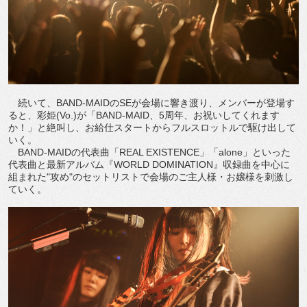
続いて、BAND-MAIDのSEが会場に響き渡り、メンバーが登場す
ると、彩姫(Vo.)が「BAND-MAID、5周年、お祝いしてくれます
か！」と絶叫し、お給仕スタートからフルスロットルで駆け出して
いく。
BAND-MAIDの代表曲「REAL EXISTENCE」「alone」といった
代表曲と最新アルバム『WORLD DOMINATION』収録曲を中心に
組まれた"攻め"のセットリストで会場のご主人様・お嬢様を刺激し
ていく。