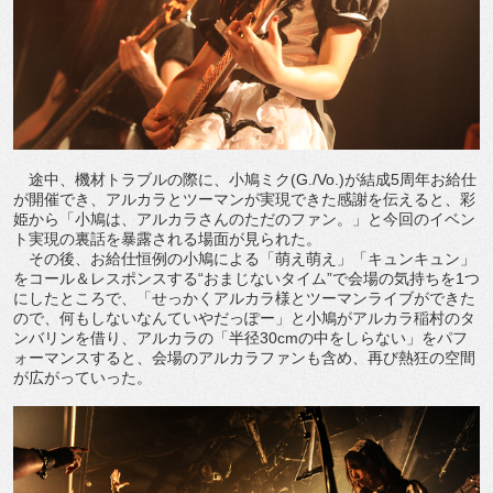
途中、機材トラブルの際に、小鳩ミク(G./Vo.)が結成5周年お給仕
が開催でき、アルカラとツーマンが実現できた感謝を伝えると、彩
姫から「小鳩は、アルカラさんのただのファン。」と今回のイベン
ト実現の裏話を暴露される場面が見られた。
その後、お給仕恒例の小鳩による「萌え萌え」「キュンキュン」
をコール＆レスポンスする“おまじないタイム”で会場の気持ちを1つ
にしたところで、「せっかくアルカラ様とツーマンライブができた
ので、何もしないなんていやだっぽー」と小鳩がアルカラ稲村のタ
ンバリンを借り、アルカラの「半径30cmの中をしらない」をパフ
ォーマンスすると、会場のアルカラファンも含め、再び熱狂の空間
が広がっていった。