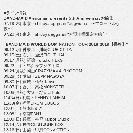
■ライブ情報
BAND-MAID × eggman presents 5th Anniversaryお給仕
07/19(木) 東京・shibuya eggman “eggwoman 〜フローラルな
夜〜”
07/20(金) 東京・shibuya eggman “お盟主様限定お給仕”
“BAND-MAID WORLD DOMINATION TOUR 2018-2019【侵略】”
09/12(水) 神奈川・川崎CLUB CITTA’
09/15(土) 石川・金沢EIGHT HALL
09/17(月祝) 新潟・studio NEXS
09/22(土) 広島クラブクアトロ
09/24(月祝) 岡山CRAZYMAMA KINGDOM
09/28(金) 愛知・ZEPP NAGOYA
09/30(日) 宮城・仙台Rensa
10/07(日) 香川・高松MONSTER
10/08(月祝) 大阪・なんばHatch
11/04(日) 札幌・PENNY LANE24
11/30(金) 福岡DRUM LOGOS
12/01(土) 熊本B.9 V1
12/08(土) 京都FANJ
12/09(日) 兵庫・神戸Harbor Studio
12/14(金) 長野CLUB JUNK BOX
12/16(日) 山梨・甲府CONVICTION