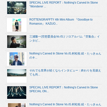
SPECIAL LIVE REPORT：Nothing's Carved In Stone
“Wonderer ...
ROTTENGRAFFTY 4th Mini Album 『Goodbye to
Romance』 KAZUO...
三浦隆一(空想委員会Vo./G.) ソロアルバム『空集合』イ
ンタビ...
Nothing’s Carved In Stone Vo./G.村松拓 続・たっきゅん
のキ...
それでも世界が続くならインタビュー：終わりを見据え
ても尚...
SPECIAL LIVE REPORT：Nothing's Carved In Stone
SPECIAL ON...
Nothing’s Carved In Stone Vo./G.村松拓 続・たっきゅん