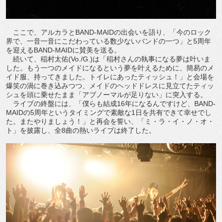
ここで、アルカラとBAND-MAIDの出会いを語り、「今のロック
界で、一音一音にこだわっている数少ないバンドの一つ」と5周年
を迎えるBAND-MAIDに賛美を送る。
続いて、稲村太佑(Vo./G.)は「稲村さんの執事になる夢は叶いま
した。もう一つのメイドになるという夢を叶えるために、簡易のメ
イド服、持ってきました。トイレにあったティッシュ！」と会場を
爆笑の渦に巻き込みつつ、メイドのヘッドドレスに見立てたティッ
シュを頭に乗せたまま「アブノーマルが足りない」に突入する。
ライブの終盤には、「僕らも結成16年になるんですけど、BAND-
MAIDの5周年というタイミングで素敵な1日を共有できて幸せでし
た。またやりましょう！」と再会を誓い、「ミ・ラ・イ・ノ・オ・
ト」を披露し、全8曲の熱いライブは終了した。