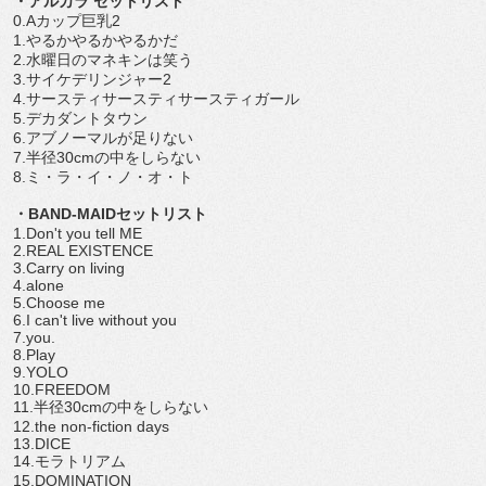
・アルカラ セットリスト
0.Aカップ巨乳2
1.やるかやるかやるかだ
2.水曜日のマネキンは笑う
3.サイケデリンジャー2
4.サースティサースティサースティガール
5.デカダントタウン
6.アブノーマルが足りない
7.半径30cmの中をしらない
8.ミ・ラ・イ・ノ・オ・ト
・BAND-MAIDセットリスト
1.Don't you tell ME
2.REAL EXISTENCE
3.Carry on living
4.alone
5.Choose me
6.I can't live without you
7.you.
8.Play
9.YOLO
10.FREEDOM
11.半径30cmの中をしらない
12.the non-fiction days
13.DICE
14.モラトリアム
15.DOMINATION