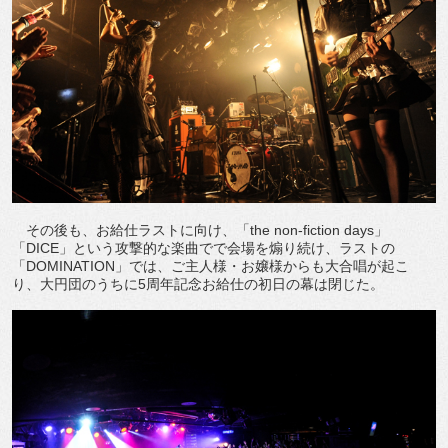
その後も、お給仕ラストに向け、「the non-fiction days」
「DICE」という攻撃的な楽曲でで会場を煽り続け、ラストの
「DOMINATION」では、ご主人様・お嬢様からも大合唱が起こ
り、大円団のうちに5周年記念お給仕の初日の幕は閉じた。