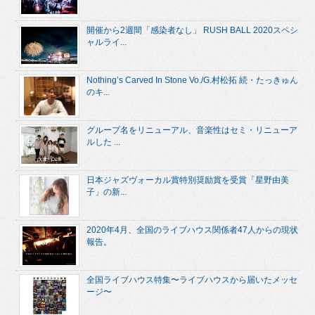
開催から2週間「感染者なし」 RUSH BALL 2020スペシ
ャルライ...
Nothing’s Carved In Stone Vo./G.村松拓 続・たっきゅん
のキ...
グループ名をリニューアル、音楽性はセミ・リニューア
ルした ...
日本ジャズヴォーカル賞特別奨励賞を受賞「星野由美
子」の新...
2020年4月、全国のライブハウス関係者47人からの現状
報告。
全国ライブハウス特集〜ライブハウスから届いたメッセ
ージ〜