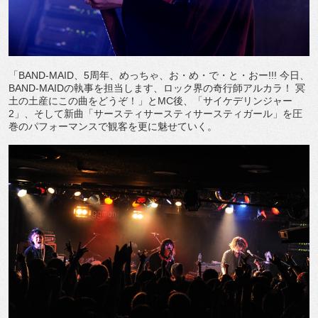
「BAND-MAID、5周年、めっちゃ、お・め・で・と・おー!!! 今日、
BAND-MAIDの執事を担当します、ロック界の奇行師アルカラ！ 冥
土の土産にこの曲をどうぞ！」とMC後、「サイケデリンジャー
2」、そして新曲「サースティサースティサースティガール」を圧
巻のパフォーマンスで観客を更に魅せていく。