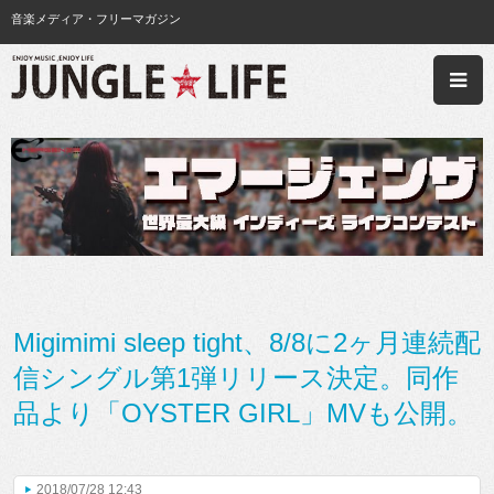
音楽メディア・フリーマガジン
Migimimi sleep tight、8/8に2ヶ月連続配
信シングル第1弾リリース決定。同作
品より「OYSTER GIRL」MVも公開。
2018/07/28 12:43