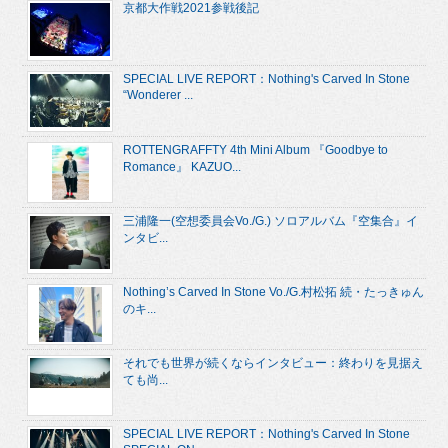
京都大作戦2021参戦後記
SPECIAL LIVE REPORT：Nothing's Carved In Stone
“Wonderer ...
ROTTENGRAFFTY 4th Mini Album 『Goodbye to
Romance』 KAZUO...
三浦隆一(空想委員会Vo./G.) ソロアルバム『空集合』イ
ンタビ...
Nothing’s Carved In Stone Vo./G.村松拓 続・たっきゅん
のキ...
それでも世界が続くならインタビュー：終わりを見据え
ても尚...
SPECIAL LIVE REPORT：Nothing's Carved In Stone