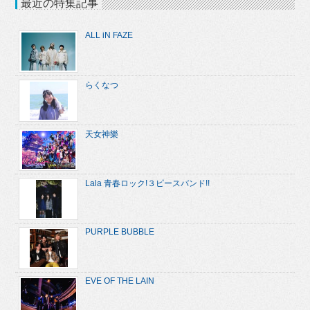
最近の特集記事
ALL iN FAZE
らくなつ
天女神樂
Lala 青春ロック!３ピースバンド!!
PURPLE BUBBLE
EVE OF THE LAIN