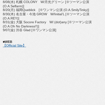
8/08(水) 札幌 COLONY W/月光グリーン [※ツーマン公演
(O.A.Selfarm)]
8/20(月) 福岡Queblick [※ワンマン公演 (O.A.SmilyTinky)]
8/30(木) 名古屋・今池 GROW W/Initial’L [※ツーマン公演
(O.A.REY)]
8/31(金) 大阪 Socore Factory W/.(dot)any [※ツーマン公演
(O.A.Oh No Darkness!!)]
9/07(金) 渋谷 Glad [※ワンマン公演]
■WEB
【Official Site】