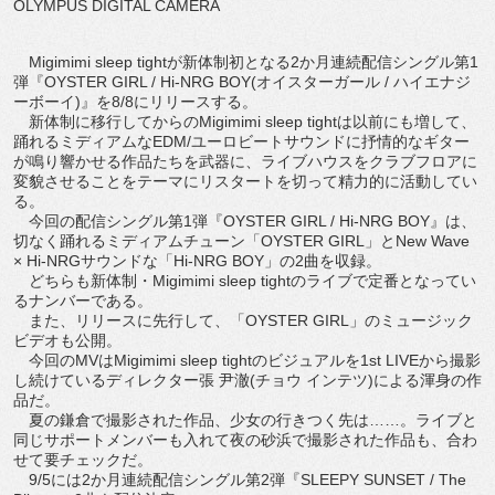
OLYMPUS DIGITAL CAMERA
Migimimi sleep tightが新体制初となる2か月連続配信シングル第1
弾『OYSTER GIRL / Hi-NRG BOY(オイスターガール / ハイエナジ
ーボーイ)』を8/8にリリースする。
新体制に移行してからのMigimimi sleep tightは以前にも増して、
踊れるミディアムなEDM/ユーロビートサウンドに抒情的なギター
が鳴り響かせる作品たちを武器に、ライブハウスをクラブフロアに
変貌させることをテーマにリスタートを切って精力的に活動してい
る。
今回の配信シングル第1弾『OYSTER GIRL / Hi-NRG BOY』は、
切なく踊れるミディアムチューン「OYSTER GIRL」とNew Wave
× Hi-NRGサウンドな「Hi-NRG BOY」の2曲を収録。
どちらも新体制・Migimimi sleep tightのライブで定番となってい
るナンバーである。
また、リリースに先行して、「OYSTER GIRL」のミュージック
ビデオも公開。
今回のMVはMigimimi sleep tightのビジュアルを1st LIVEから撮影
し続けているディレクター張 尹澈(チョウ インテツ)による渾身の作
品だ。
夏の鎌倉で撮影された作品、少女の行きつく先は……。ライブと
同じサポートメンバーも入れて夜の砂浜で撮影された作品も、合わ
せて要チェックだ。
9/5には2か月連続配信シングル第2弾『SLEEPY SUNSET / The