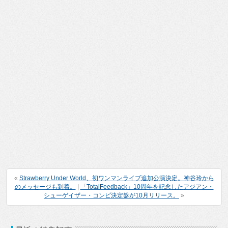
«
Strawberry Under World、初ワンマンライブ追加公演決定。神谷玲から
のメッセージも到着。
|
「TotalFeedback」10周年を記念したアジアン・
シューゲイザー・コンピ決定盤が10月リリース。
»