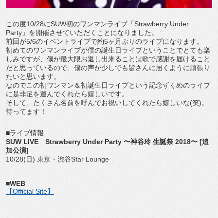
この度10/28にSUW初のワンマンライブ「Strawberry Under
Party」を開催させていただくことになりました。
前回が5/6のイベントライブで約5ヶ月ぶりのライブになります。
初めてのワンマンライブが僕の誕生日ライブということでとても楽
しみですが、僕が最大限お返し出来ることは歌で感謝を届けること
だと思っているので、僕の声が少しでも皆さんに届くように頑張り
たいと思います。
なのでこの初ワンマン＆初誕生日ライブという記念ずくめのライブ
に是非足を運んでくれたら嬉しいです。
そして、たくさん名前を呼んでお祝いしてくれたら嬉しいな(笑)。
待ってます！
■ライブ情報
SUW LIVE Strawberry Under Party 〜神谷玲 生誕祭 2018〜 [追
加公演]
10/28(日) 東京・渋谷Star Lounge
■WEB
【Official Site】