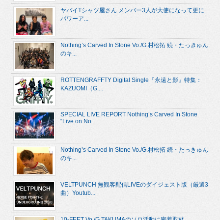
ヤバイTシャツ屋さん メンバー3人が大使になって更に
パワーア...
Nothing’s Carved In Stone Vo./G.村松拓 続・たっきゅん
のキ...
ROTTENGRAFFTY Digital Single『永遠と影』特集：
KAZUOMI（G....
SPECIAL LIVE REPORT Nothing’s Carved In Stone
“Live on No...
Nothing’s Carved In Stone Vo./G.村松拓 続・たっきゅん
のキ...
VELTPUNCH 無観客配信LIVEのダイジェスト版（厳選3
曲）Youtub...
10-FEET Vo./G.TAKUMAのソロ活動に密着取材。