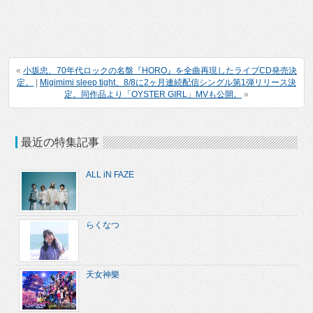
«
小坂忠、70年代ロックの名盤『HORO』を全曲再現したライブCD発売決
定。
|
Migimimi sleep tight、8/8に2ヶ月連続配信シングル第1弾リリース決
定。同作品より「OYSTER GIRL」MVも公開。
»
最近の特集記事
ALL iN FAZE
らくなつ
天女神樂