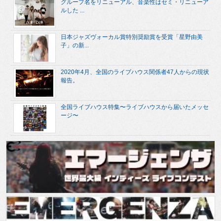
グループ名をリニューアル、音楽性はセミ・リニューア
ルした ...
日本ジャズヴォーカル賞特別奨励賞を受賞「星野由美
子」の新...
2020年4月、全国のライブハウス関係者47人からの現状
報告。
全国ライブハウス特集〜ライブハウスから届いたメッセ
ージ〜