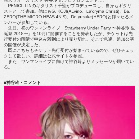
PENICILLINのギタリスト千聖がプロデュースし、自身もギタリ
ストとして参加。他にもG. KOJI(ALvino、La’cryma Christi)、Ba.
ZERO(THE MICRO HEAS 4N’S)、Dr. yusuke(HERO)と錚々たるメ
ンバーが参加している。
先日、初のワンマンライブ「Strawberry Under Party 〜神谷玲 生
誕祭 2018〜」を10月に開催することを発表したが、チケットは先
行受付の段階で申込み殺到により売り切れ。そこで急遽、追加公演
の開催が決定した。
既にこちらもチケット先行受付が始まっているので、ぜひチェッ
クして欲しい。詳細は公式サイトを参照。
また、ワンマンライブに向けて神谷玲よりメッセージが届いてい
る。
■神谷玲・コメント