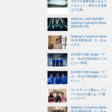
それでも世界が続くならイ
ンタビュー：終わりを見据
えても尚...
SPECIAL LIVE REPORT：
Nothing's Carved In Stone
SPECIAL ON...
Nothing’s Carved In Stone
Vo./G.村松拓 続・たっきゅ
んのキ...
10-FEET 20th Single『ア
オ』 Vo./G.TAKUMAインタ
ビュー INTE...
10-FEET 20th Single『ア
オ』 Vo./G.TAKUMA インタ
ビュー “...
ヤバイTシャツ屋さん メン
バー3人が大使になって更
にパワーア...
Nothing’s Carved In Stone
Vo./G.村松拓 続・たっきゅ