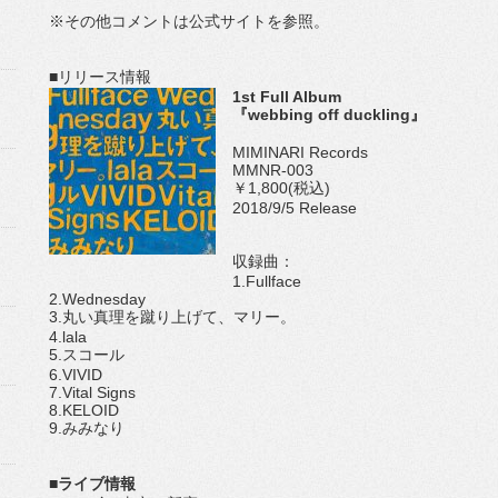
※その他コメントは公式サイトを参照。
■リリース情報
1st Full Album
『webbing off duckling』
MIMINARI Records
MMNR-003
￥1,800(税込)
2018/9/5 Release
収録曲：
1.Fullface
2.Wednesday
3.丸い真理を蹴り上げて、マリー。
4.lala
5.スコール
6.VIVID
7.Vital Signs
8.KELOID
9.みみなり
■ライブ情報