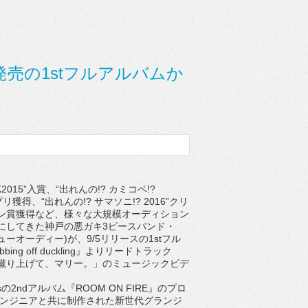
5発売の1stフルアルバムか
K2015”入賞、“出れんの!? カミコベ!?
プリ獲得、“出れんの!? サマソニ!? 2016”クリ
ン賞獲得など、様々な大規模オーディション
にしてきた神戸の悪ガキ3ピースバンド・
ブリューオーディー)が、9/5リリースの1stフル
ing off duckling』よりリードトラック
蹴り上げて、マリー。」のミュージックビデ
。
kesの2ndアルバム『ROOM ON FIRE』のプロ
エンジニアと共に制作された新世代グランジ