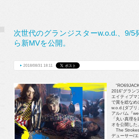
次世代のグランジスターw.o.d.、9/
ら新MVを公開。
2018/08/31 18:11
“RO69JAC
2016”グラン
エイティブマ
で賞を総なめ
w.o.d.(ダ
アルバム『webb
「丸い真理を
オを公開した
The Stro
デューサー/