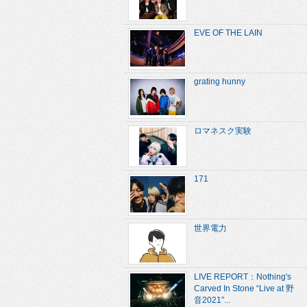
EVE OF THE LAIN
grating hunny
ロマネスク実験
171
世界電力
LIVE REPORT：Nothing's
Carved In Stone “Live at 野
音2021”...