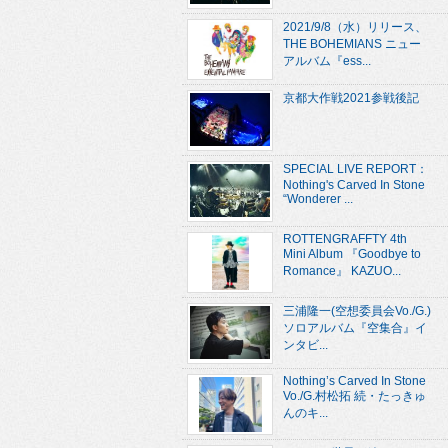
2021/9/8（水）リリース、
THE BOHEMIANS ニュー
アルバム『ess...
京都大作戦2021参戦後記
SPECIAL LIVE REPORT：
Nothing's Carved In Stone
“Wonderer ...
ROTTENGRAFFTY 4th
Mini Album 『Goodbye to
Romance』 KAZUO...
三浦隆一(空想委員会Vo./G.)
ソロアルバム『空集合』イ
ンタビ...
Nothing’s Carved In Stone
Vo./G.村松拓 続・たっきゅ
んのキ...