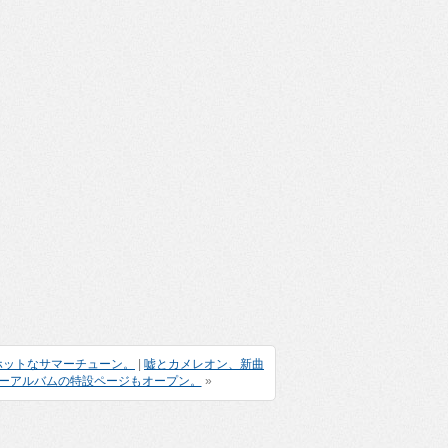
贈るホットなサマーチューン。
|
嘘とカメレオン、新曲
ューアルバムの特設ページもオープン。
»