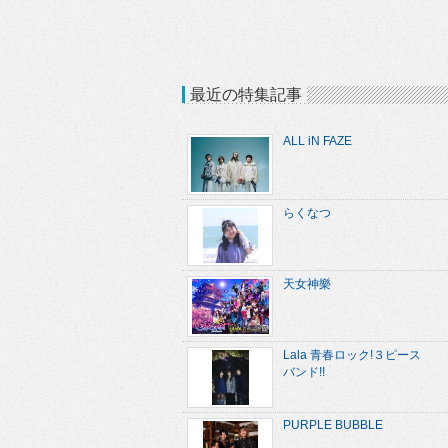
最近の特集記事
ALL iN FAZE
らくなつ
天女神樂
Lala 青春ロック!３ピース
バンド!!
PURPLE BUBBLE