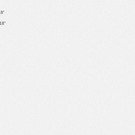
8”
8”