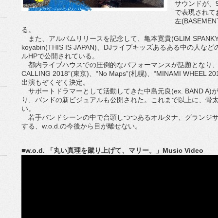
サウンドが、
で表現されて
左(BASEME
る。
また、アルバムリリースを記念して、亀本寛貴(GLIM SPANKY)、のび
koyabin(THIS IS JAPAN)、DJライブキッズあるある
ルHPで公開されている。
都内ライブハウスでの圧倒的なパフォーマンスが話題となり、“GOLD 
CALLING 2018”(東京)、“No Maps”(札幌)、“MINAMI WH
出演もぞくぞく決定。
サポートドラマーとして活動してきた中島元良(ex. BAND 
り、バンドの新ビジュアルも公開された。これまで以上に、骨
い。
若手バンドシーンの中で台頭しつつあるオルタナ、グランジサ
する、w.o.d.の今後から目が離せない。
■w.o.d. 「丸い真理を蹴り上げて、マリー。」Music Video