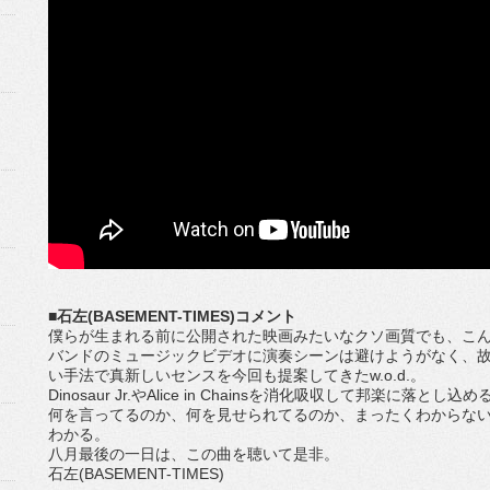
■石左(BASEMENT-TIMES)コメント
僕らが生まれる前に公開された映画みたいなクソ画質でも、こ
バンドのミュージックビデオに演奏シーンは避けようがなく、
い手法で真新しいセンスを今回も提案してきたw.o.d.。
Dinosaur Jr.やAlice in Chainsを消化吸収して邦楽に落
何を言ってるのか、何を見せられてるのか、まったくわからな
わかる。
八月最後の一日は、この曲を聴いて是非。
石左(BASEMENT-TIMES)