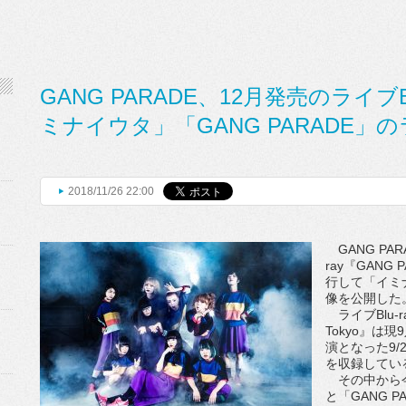
GANG PARADE、12月発売のライブ
ミナイウタ」「GANG PARADE」
2018/11/26 22:00
GANG PAR
ray『GANG P
行して「イミナ
像を公開した
ライブBlu-ray
Tokyo』は
演となった9/2
を収録してい
その中から今
と「GANG P