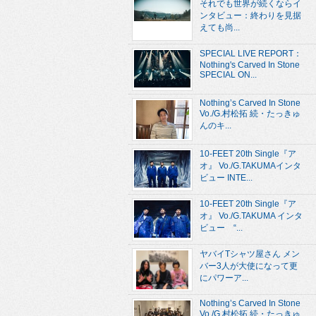
それでも世界が続くならイ
ンタビュー：終わりを見据
えても尚...
SPECIAL LIVE REPORT：
Nothing's Carved In Stone
SPECIAL ON...
Nothing’s Carved In Stone
Vo./G.村松拓 続・たっきゅ
んのキ...
10-FEET 20th Single『ア
オ』 Vo./G.TAKUMAインタ
ビュー INTE...
10-FEET 20th Single『ア
オ』 Vo./G.TAKUMA インタ
ビュー “...
ヤバイTシャツ屋さん メン
バー3人が大使になって更
にパワーア...
Nothing’s Carved In Stone
Vo./G.村松拓 続・たっきゅ