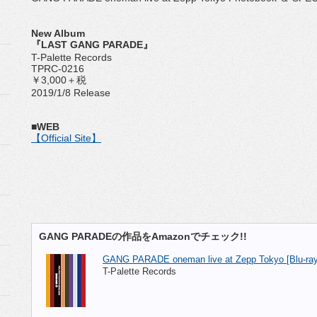
New Album
『LAST GANG PARADE』
T-Palette Records
TPRC-0216
￥3,000＋税
2019/1/8 Release
■WEB
【Official Site】
GANG PARADEの作品をAmazonでチェック!!
GANG PARADE oneman live at Zepp Tokyo [Blu-ra
T-Palette Records