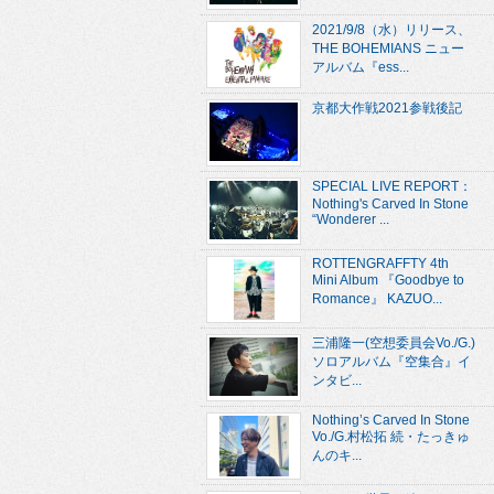
2021/9/8（水）リリース、
THE BOHEMIANS ニュー
アルバム『ess...
京都大作戦2021参戦後記
SPECIAL LIVE REPORT：
Nothing's Carved In Stone
“Wonderer ...
ROTTENGRAFFTY 4th
Mini Album 『Goodbye to
Romance』 KAZUO...
三浦隆一(空想委員会Vo./G.)
ソロアルバム『空集合』イ
ンタビ...
Nothing’s Carved In Stone
Vo./G.村松拓 続・たっきゅ
んのキ...