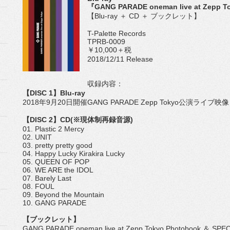
『GANG PARADE oneman live at Zepp 
【Blu-ray ＋ CD ＋ ブックレット】
T-Palette Records
TPRB-0009
￥10,000＋税
2018/12/11 Release
収録内容：
【DISC 1】Blu-ray
2018年9月20日開催GANG PARADE Zepp Tokyo公演ライブ映像
【DISC 2】CD(※現体制再録音源)
01. Plastic 2 Mercy
02. UNIT
03. pretty pretty good
04. Happy Lucky Kirakira Lucky
05. QUEEN OF POP
06. WE ARE the IDOL
07. Barely Last
08. FOUL
09. Beyond the Mountain
10. GANG PARADE
【ブックレット】
GANG PARADE oneman live at Zepp Tokyo Photobook ＆ SPE