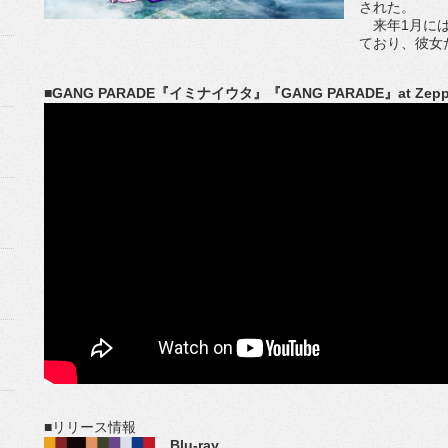
された。
来年1月には
ており、彼女
■GANG PARADE『イミナイウタ』『GANG PARADE』at Zepp 
■リリース情報
Blu-ray