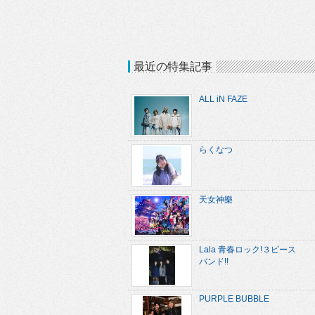
最近の特集記事
ALL iN FAZE
らくなつ
天女神樂
Lala 青春ロック!３ピース
バンド!!
PURPLE BUBBLE