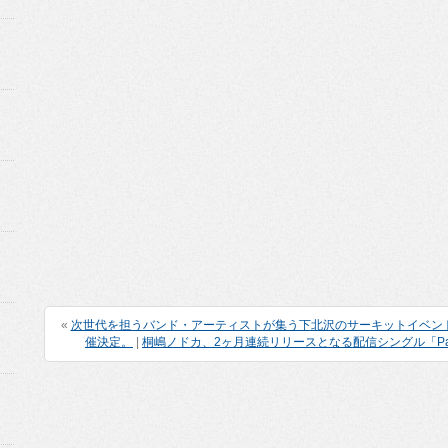
«
次世代を担うバンド・アーティストが集う下北沢のサーキットイベント、KNOC
催決定。
|
桐嶋ノドカ、2ヶ月連続リリースとなる配信シングル「Pa