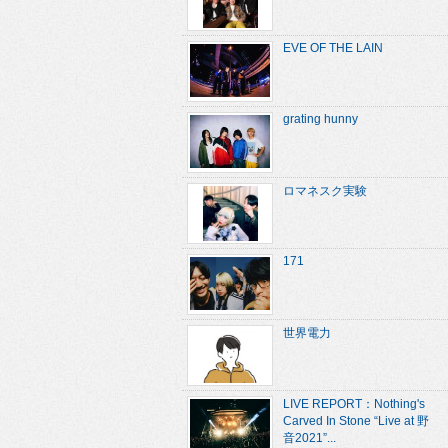
EVE OF THE LAIN
grating hunny
ロマネスク実験
171
世界電力
LIVE REPORT：Nothing's
Carved In Stone “Live at 野
音2021”...