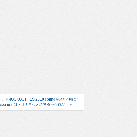
KOUT FES 2019 springが来年4月に開
ssing」はトオミヨウとの初タッグ作品。
»