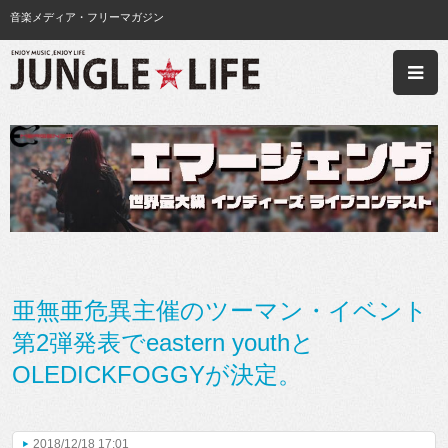
音楽メディア・フリーマガジン
亜無亜危異主催のツーマン・イベント
第2弾発表でeastern youthと
OLEDICKFOGGYが決定。
2018/12/18 17:01