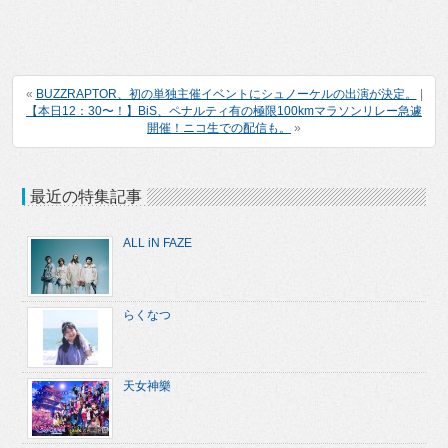
«
BUZZRAPTOR、初の単独主催イベントにシュノーケルの出演が決定。
|
【本日12：30〜！】BiS、ペナルティ有の極限100kmマラソンリレー急遽
開催！ニコ生での配信も。
»
最近の特集記事
ALL iN FAZE
らくなつ
天女神樂