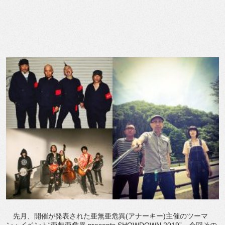
先月、開催が発表された亜無亜危異(アナーキー)主催のツーマ
ン・イベント“亜無亜危異 presents SHOWDOWN 2019”。今回その