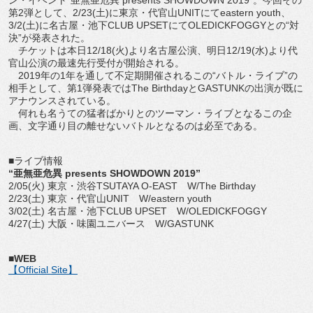
第2弾として、2/23(土)に東京・代官山UNITにてeastern youth、
3/2(土)に名古屋・池下CLUB UPSETにてOLEDICKFOGGYとの“対
決”が発表された。
チケットは本日12/18(火)より名古屋公演、明日12/19(水)より代
官山公演の最速先行受付が開始される。
2019年の1年を通して不定期開催されるこの“バトル・ライブ”の
相手として、第1弾発表ではThe BirthdayとGASTUNKの出演が既に
アナウンスされている。
何れも名うての猛者ばかりとのツーマン・ライブとなるこの企
画、文字通り目の離せないバトルとなるのは必至である。
■ライブ情報
“亜無亜危異 presents SHOWDOWN 2019”
2/05(火) 東京・渋谷TSUTAYA O-EAST W/The Birthday
2/23(土) 東京・代官山UNIT W/eastern youth
3/02(土) 名古屋・池下CLUB UPSET W/OLEDICKFOGGY
4/27(土) 大阪・味園ユニバース W/GASTUNK
■WEB
【Official Site】