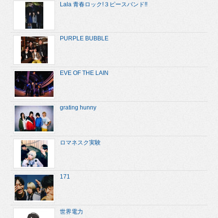
Lala 青春ロック!３ピースバンド!!
PURPLE BUBBLE
EVE OF THE LAIN
grating hunny
ロマネスク実験
171
世界電力