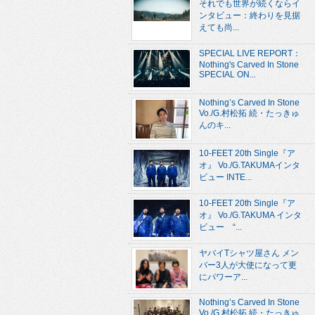
それでも世界が続くならイ
ンタビュー：終わりを見据
えても尚...
SPECIAL LIVE REPORT：
Nothing's Carved In Stone
SPECIAL ON...
Nothing’s Carved In Stone
Vo./G.村松拓 続・たっきゅ
んのキ...
10-FEET 20th Single『ア
オ』 Vo./G.TAKUMAインタ
ビュー INTE...
10-FEET 20th Single『ア
オ』 Vo./G.TAKUMA インタ
ビュー “...
ヤバイTシャツ屋さん メン
バー3人が大使になって更
にパワーア...
Nothing’s Carved In Stone
Vo./G.村松拓 続・たっきゅ