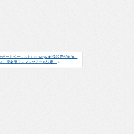
知、サポートベーシストにdownyの仲俣和宏が参加。
|
ース。東名阪ワンマンツアーも決定。
»