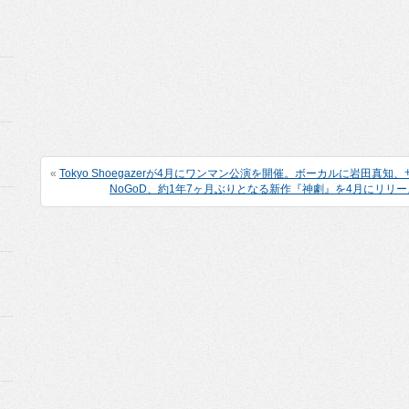
«
Tokyo Shoegazerが4月にワンマン公演を開催。ボーカルに岩田真
NoGoD、約1年7ヶ月ぶりとなる新作『神劇』を4月にリリ