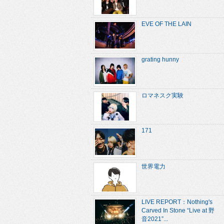
EVE OF THE LAIN
grating hunny
ロマネスク実験
171
世界電力
LIVE REPORT：Nothing's
Carved In Stone “Live at 野
音2021”...