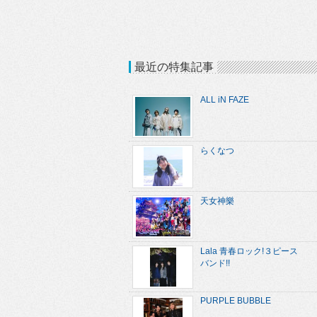
最近の特集記事
ALL iN FAZE
らくなつ
天女神樂
Lala 青春ロック!３ピース
バンド!!
PURPLE BUBBLE