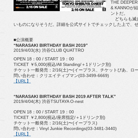
THE DEEP
& KANNO
ントだ。
どちらも滅多
いものになりそうだ。詳細を公式サイトでチェックした上で、
■公演概要
“NARASAKI BIRTHDAY BASH 2019”
2019/4/03(水) 渋谷CLUB QUATTRO
OPEN 18：00 / START 19：00
TICKET ￥5,000(税込/All Standing/＋1ドリンク別)
チケット一般発売：2/16(土)〜(イープラス、チケットぴあ、ロ
問い合わせ：クリエイティブマン(03-3499-6669)
【URL】
“NARASAKI BIRTHDAY BASH 2019 AFTER TALK”
2019/4/04(木) 渋谷TSUTAYA O-nest
OPEN 18：00 / START 19：00
TICKET ￥2,800(税込/座席指定/＋1ドリンク別)
チケット一般発売：2/16(土)〜(イープラス)
問い合わせ：Vinyl Junkie Recordings(03-3481-3440)
【URL】