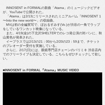
INNOSENT in FORMALの新曲「Atama」のミュージックビデオ
が、YouTubeで公開された。
「Atama」は2/13にリリースされたミニアルバム『INNOSENT 1
〜Into the new world〜」の収録曲。
MVは初の全編実写で、ぽおるすみす(Vo.)が渋谷の一角でラップ
をしているワンカット映像になっている。
また、4/19(金)の下北沢SHELTERでのレコ発公演の対バンに、秋
山黄色が発表された。
イープラスでは2/13の21：00から2/20の23：59まで、チケット
のプレオーダー受付を実施している。
さらに、2/17(日)には、眼鏡専門店チェーンのパリミキ 渋谷店内
でのフリーライブも決定している。こちらもぜひチェックして欲し
い。
■INNOSENT in FORMAL『Atama』MUSIC VIDEO