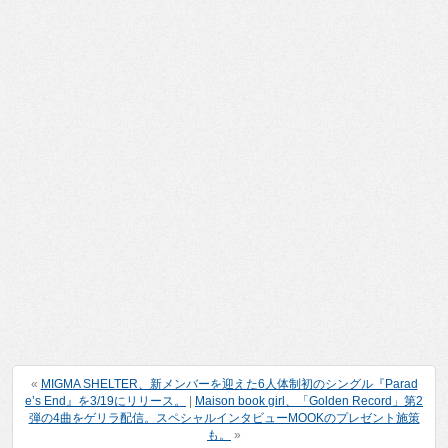
«
MIGMA SHELTER、新メンバーを迎えた6人体制初のシングル『Parad
e’s End』を3/19にリリース。
|
Maison book girl、「Golden Record」第2
弾の4曲をゲリラ配信。スペシャルインタビューMOOKのプレゼント施策
も。
»