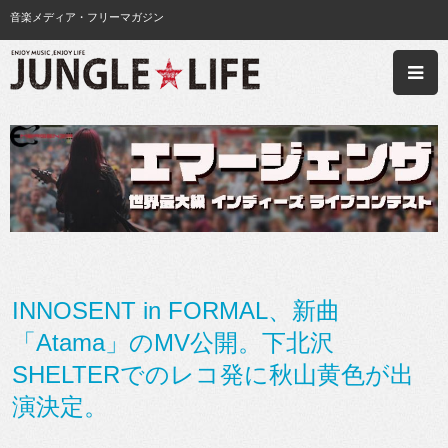
音楽メディア・フリーマガジン
INNOSENT in FORMAL、新曲
「Atama」のMV公開。下北沢
SHELTERでのレコ発に秋山黄色が出
演決定。