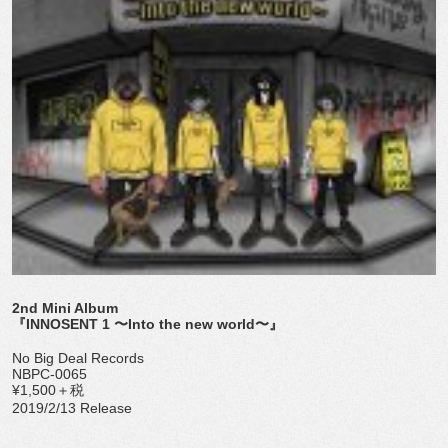
2nd Mini Album
『INNOSENT 1 〜Into the new world〜』
No Big Deal Records
NBPC-0065
¥1,500＋税
2019/2/13 Release