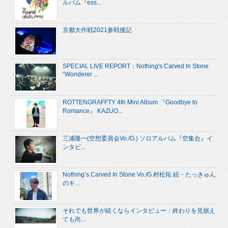
ルバム『ess...
京都大作戦2021参戦後記
SPECIAL LIVE REPORT：Nothing's Carved In Stone
“Wonderer ...
ROTTENGRAFFTY 4th Mini Album 『Goodbye to
Romance』 KAZUO...
三浦隆一(空想委員会Vo./G.) ソロアルバム『空集合』イ
ンタビ...
Nothing’s Carved In Stone Vo./G.村松拓 続・たっきゅん
のキ...
それでも世界が続くならインタビュー：終わりを見据え
ても尚...