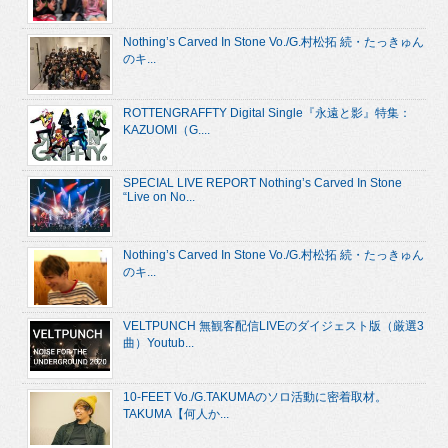
Nothing’s Carved In Stone Vo./G.村松拓 続・たっきゅん
のキ...
ROTTENGRAFFTY Digital Single『永遠と影』特集：
KAZUOMI（G....
SPECIAL LIVE REPORT Nothing’s Carved In Stone
“Live on No...
Nothing’s Carved In Stone Vo./G.村松拓 続・たっきゅん
のキ...
VELTPUNCH 無観客配信LIVEのダイジェスト版（厳選3
曲）Youtub...
10-FEET Vo./G.TAKUMAのソロ活動に密着取材。
TAKUMA【何人か...