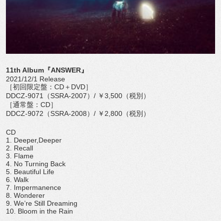
11th Album『ANSWER』
2021/12/1 Release
［初回限定盤：CD＋DVD］
DDCZ-9071（SSRA-2007）/ ￥3,500（税別）
［通常盤：CD］
DDCZ-9072（SSRA-2008）/ ￥2,800（税別）
CD
1. Deeper,Deeper
2. Recall
3. Flame
4. No Turning Back
5. Beautiful Life
6. Walk
7. Impermanence
8. Wonderer
9. We’re Still Dreaming
10. Bloom in the Rain