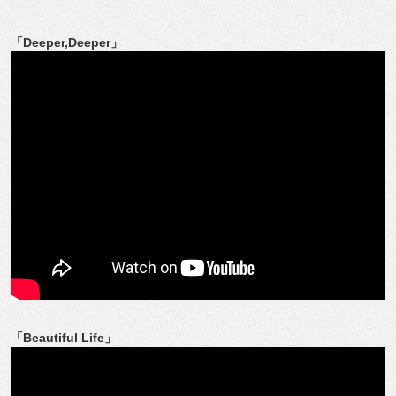
「Deeper,Deeper」
「Beautiful Life」