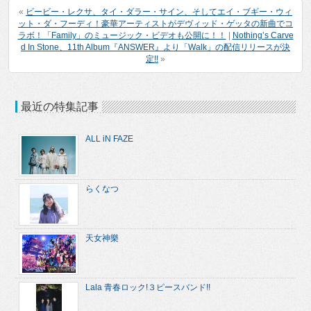
«
ビービー・レクサ、タイ・ダラー・サイン、そしてエイ・ブギー・ウィ
ット・ダ・フーディ！豪華アーティストがデヴィッド・ゲッタの新曲でコ
ラボ！「Family」のミュージック・ビデオも公開に！！
|
Nothing’s Carve
d In Stone、11th Album『ANSWER』より「Walk」の配信リリースが決
定!!
»
最近の特集記事
ALL iN FAZE
らくなつ
天女神樂
Lala 青春ロック!３ピースバンド!!