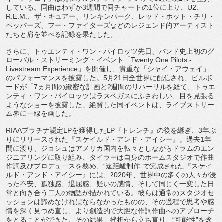
している。
同曲はわずか
3
週間で同チャートの
1
位に上り、
U2
、
R.E.
M.
、ザ・キュアー、リンキンパーク、レッド・ホット・チリ・
ペッパーズ、フー・
ファイターズなどのレジェンド的アーティスト
たちと肩を並べる記
録を果たした。
さらに、トゥエンティ・ワン・パイロッツ先日、
バンド史上初のグ
ローバル・ストリーミング・イベント「
Twen
ty One Pilots -
Livestream Experience
」を開催し、貴重な「シャイ・アウェイ」
のパフォーマンスを披露した。
5
月
21
日全世界に配信され、
ビルボ
ードが「
7
ヵ月間の緻密な計画と
2
週間のリハーサルを経て
、トゥエ
ンティ・ワン・パイロッツはラスベガスにふさわしい、
目を見張る
ようなショーを披露した」絶賛した同イベントは、
ライブストリー
ム界に一線を画した。
RIAA
プラチナ認定
LP
を獲得した
LP
『トレンチ』
の後を継ぎ、
3
年ぶ
りにリリースされた『スケイルド・アンド・
アイシー』。過去
1
年
間に渡り、
ジョシュはアメリカ国内を転々としながらドラムのエン
ジニアリン
グに取り組み、
タイラーは自身のホームスタジオで作曲
作詞及びプロデュースを務
め、“遠距離制作”で完成された『スケイ
ルド・アンド・
アイシー』には、
2020
年、世界中の多くの人々が浸
った不安、
孤独感、退屈感、疑いの感情、
そして同じく一変した日
常と向き合う二人の物語が描かれている。
彼らは通常のスタジオセ
ッションは諦めなければならなかったもの
の、その過程で思考や感
情を深く見つめ直し、
より創造的で大胆な作詞作曲へのアプローチ
をとることができた。
その結果、挫折から立ち直り、“可能性”
を念