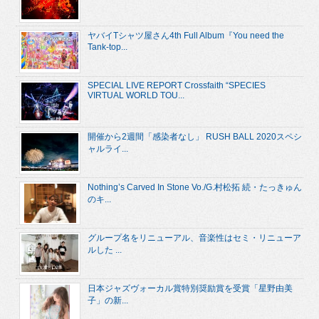
ヤバイTシャツ屋さん4th Full Album『You need the
Tank-top...
SPECIAL LIVE REPORT Crossfaith “SPECIES
VIRTUAL WORLD TOU...
開催から2週間「感染者なし」 RUSH BALL 2020スペシ
ャルライ...
Nothing’s Carved In Stone Vo./G.村松拓 続・たっきゅん
のキ...
グループ名をリニューアル、音楽性はセミ・リニューア
ルした ...
日本ジャズヴォーカル賞特別奨励賞を受賞「星野由美
子」の新...