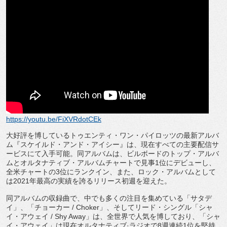
https://youtu.be/FiXVRdotCEk
大好評を博しているトゥエンティ・ワン・
パイロッツの最新アルバ
ム『スケイルド・アンド・アイシー』は、
現在すべての主要配信サ
ービスにて入手可能。同アルバムは、
ビルボードのトップ・アルバ
ムとオルタナティブ・
アルバムチャートで見事
1
位にデビューし、
全米チャートの
3
位に
ランクイン、また、ロック・アルバムとして
は
2021
年最高の実
績を誇るリリース初週を迎えた。
同アルバムの収録曲で、中でも多くの注目を集めている「
サタデ
イ」、「チョーカー
/ Choker
」、そしてリード・シングル「シャ
イ・アウェイ
/ Shy Away
」は、全世界で人気を博しており、「シャ
イ・アウェイ」
は現在オルタナティブ·ラジオで
8
週連続
1
位を堅持