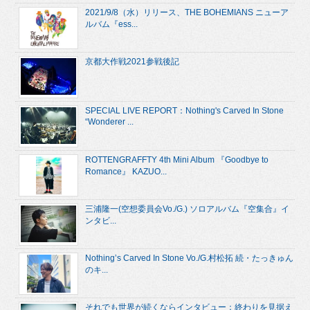
2021/9/8（水）リリース、THE BOHEMIANS ニューア
ルバム『ess...
京都大作戦2021参戦後記
SPECIAL LIVE REPORT：Nothing's Carved In Stone
“Wonderer ...
ROTTENGRAFFTY 4th Mini Album 『Goodbye to
Romance』 KAZUO...
三浦隆一(空想委員会Vo./G.) ソロアルバム『空集合』イ
ンタビ...
Nothing’s Carved In Stone Vo./G.村松拓 続・たっきゅん
のキ...
それでも世界が続くならインタビュー：終わりを見据え