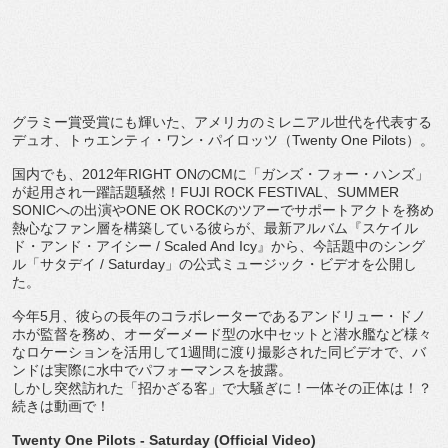
グラミー賞受賞にも輝いた、
アメリカのミレニアル世代を代表する
デュオ、トゥエンティ・
ワン・パイロッツ（
Twenty One Pilots
）。
国内でも、
2012
年
RIGHT ON
の
CM
に「ガンズ・フォー・ハンズ」
が起用され一躍話題騒然！
FUJI ROCK FESTIVAL
、
SUMMER
SONIC
への出演や
ONE OK ROCK
のツアーでサポートアクトを務め
熱心なファン層を構築し
ている彼らが、最新アルバム『スケイル
ド・アンド・アイシー
/ Scaled And Icy
』から、今話題中のシング
ル「サタデイ
/ Saturday
」の公式ミュージック・ビデオを公開し
た。
今年
5
月、彼らの長年のコラボレーターであるアンドリュー・
ドノ
ホが監督を務め、
オーダーメード型の水中セットと潜水艦など様々
なロケーションを
活用して
1
週間に渡り撮影された同ビデオで、
バ
ンドは実際に水中でパフォーマンスを披露。
しかし突然訪れた「招かざる客」で大騒ぎに！一体その正体は！？
続きは動画で！
Twenty One Pilots - Saturday (Official Video)