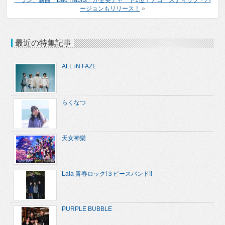
ーラン、新曲「Bad Habits」が全英チャート1位！アコースティック・バ
ージョンもリリース！
»
最近の特集記事
ALL iN FAZE
らくなつ
天女神樂
Lala 青春ロック!３ピースバンド!!
PURPLE BUBBLE