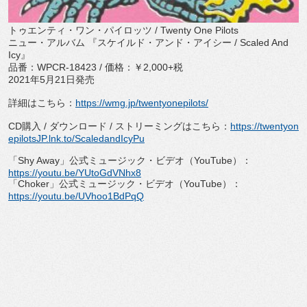
トゥエンティ・ワン・パイロッツ
/ Twenty One Pilots
ニュー・アルバム 『スケイルド・アンド・アイシー
/ Scaled And
Icy
』
品番：
WPCR-18423 /
価格：￥
2,000+
税
2021
年
5
月
21
日発売
詳細はこちら：
https://wmg.jp/
twentyonepilots/
CD
購入
/
ダウンロード
/
ストリーミングはこちら：
ht
tps://twentyon
epilotsJP.lnk.
to/ScaledandIcyPu
「
Shy Away
」公式ミュージック・ビデオ（
YouTube
）：
https://youtu.be/YUtoGdVNhx8
「
Choker
」公式ミュージック・ビデオ（
YouTube
）：
https://youtu.be/UVhoo1BdPqQ