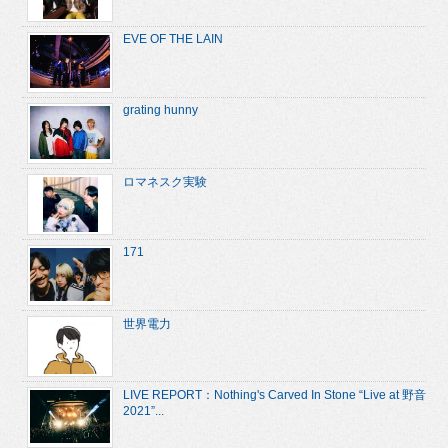
EVE OF THE LAIN
grating hunny
ロマネスク実験
171
世界電力
LIVE REPORT：Nothing's Carved In Stone “Live at 野音
2021”...