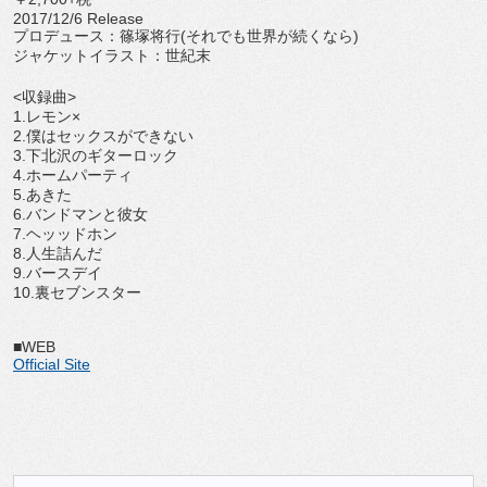
2017/12/6 Release
プロデュース：篠塚将行(それでも世界が続くなら)
ジャケットイラスト：世紀末
<収録曲>
1.レモン×
2.僕はセックスができない
3.下北沢のギターロック
4.ホームパーティ
5.あきた
6.バンドマンと彼女
7.ヘッッドホン
8.人生詰んだ
9.バースデイ
10.裏セブンスター
■WEB
Official Site