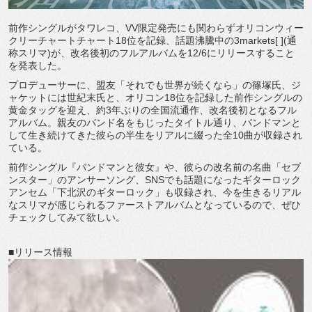
前作シングルがタワレコ、VV限定発売にも関わらずオリコンウィー
クリーチャートチャート18位を記録、話題沸騰中の3markets[ ](通
称スリマ)が、改名後初のフルアルバムを12/6にリリースすること
を発表した。
プロデューサーに、盟友「それでも世界が続くなら」の篠塚氏、ジ
ャケットには世紀末氏と、オリコン18位を記録した前作シングルの
黄金タッグを迎え、約3年ぶりの全国流通作、改名後初となるフル
アルバム。親友のバンド名をもじったタイトル通り、バンドマンと
して生き続けてきた彼らの半生をリアルに綴った全10曲が収録され
ている。
前作シングル『バンドマンと彼女』や、彼らの改名前の名曲「セブ
ンスター」のアンサーソング、SNSでも話題になったギターロック
アンセム「下北沢のギターロック」も収録され、今を生きるリアル
なスリマが感じられるファーストアルバムとなっているので、ぜひ
チェックしてみて欲しい。
■リリース情報