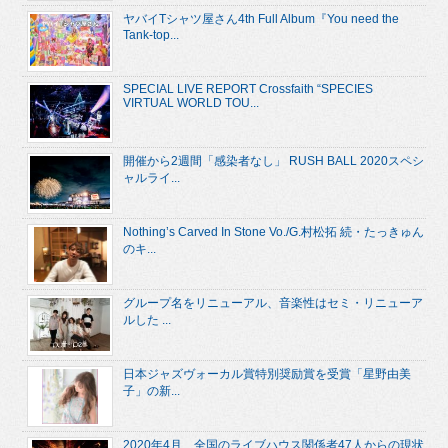
ヤバイTシャツ屋さん4th Full Album『You need the
Tank-top...
SPECIAL LIVE REPORT Crossfaith “SPECIES
VIRTUAL WORLD TOU...
開催から2週間「感染者なし」 RUSH BALL 2020スペシ
ャルライ...
Nothing’s Carved In Stone Vo./G.村松拓 続・たっきゅん
のキ...
グループ名をリニューアル、音楽性はセミ・リニューア
ルした ...
日本ジャズヴォーカル賞特別奨励賞を受賞「星野由美
子」の新...
2020年4月、全国のライブハウス関係者47人からの現状