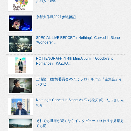
ルバム『ess...
京都大作戦2021参戦後記
SPECIAL LIVE REPORT：Nothing's Carved In Stone
“Wonderer ...
ROTTENGRAFFTY 4th Mini Album 『Goodbye to
Romance』 KAZUO...
三浦隆一(空想委員会Vo./G.) ソロアルバム『空集合』イ
ンタビ...
Nothing’s Carved In Stone Vo./G.村松拓 続・たっきゅん
のキ...
それでも世界が続くならインタビュー：終わりを見据え
ても尚...