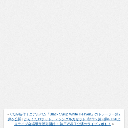
«
CQが新作ミニアルバム『Black Syrup White Heaven』のトレーラー第2
弾を公開
|
がらくたロボット、＜シングルカセット3部作＞第2弾を12/6よ
りライブ会場限定販売開始！ 神戸VARIT.公演のライブレポも！
»