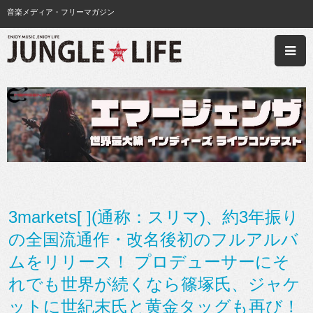
音楽メディア・フリーマガジン
3markets[ ](通称：スリマ)、約3年振り
の全国流通作・改名後初のフルアルバ
ムをリリース！ プロデューサーにそ
れでも世界が続くなら篠塚氏、ジャケ
ットに世紀末氏と黄金タッグも再び！