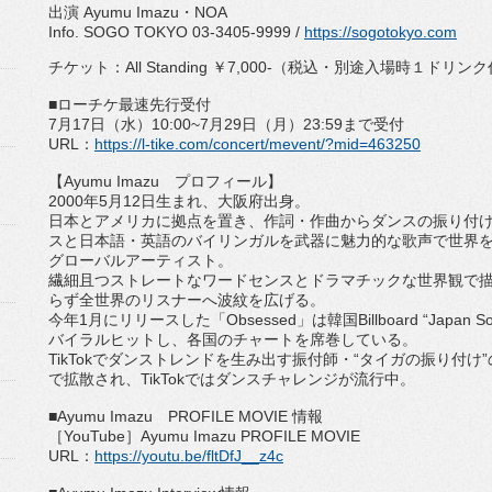
出演 Ayumu Imazu・NOA
Info. SOGO TOKYO 03-3405-9999 /
https://sogotokyo.com
チケット：All Standing ￥7,000-（税込・別途入場時１ドリンク
■ローチケ最速先行受付
7月17日（水）10:00~7月29日（月）23:
59まで受付
URL：
https://l-tike.com/
concert/mevent/?mid=463250
【Ayumu Imazu プロフィール】
2000年5月12日生まれ、大阪府出身。
日本とアメリカに拠点を置き、作詞・
作曲からダンスの振り付
スと日本語・
英語のバイリンガルを武器に魅力的な歌声で世界
グローバルアーティスト。
繊細且つストレートなワードセンスとドラマチックな世界観で
らず全世界のリスナーへ波紋を広げる。
今年1月にリリースした「Obsessed」
は韓国Billboard “Jap
バイラルヒットし、各国のチャートを席巻している。
TikTokでダンストレンドを生み出す振付師・“
タイガの振り付け”
で拡散され、
TikTokではダンスチャレンジが流行中。
■Ayumu Imazu PROFILE MOVIE 情報
［YouTube］Ayumu Imazu PROFILE MOVIE
URL：
https://youtu.be/fltDfJ__
z4c