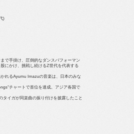
代)
けまで手掛け、
圧倒的なダンスパフォーマン
を股にかけ、
挑戦し続けるZ世代を代表する
描か
れるAyumu Imazuの音楽は、
日本のみな
an Songs”チャートで首位を達成。
アジア各国で
のタイガが同楽曲の振り付けを披露したこと