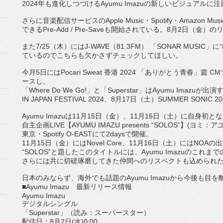
2024年も進化しつづけるAyumu Imazuの新しいビジュアルに
さらに音楽配信サービスのApple Music・Spotify・Amazo
できるPre
-Add / Pre-Saveも開始されている。8月2日（金）
の
また7/25（木）にはJ-WAVE（81.3FM） 「SONAR MUSIC
ているのでこちらも欠かさずチェックしてほしい。
今月5日にはPocari Sweat 香港 2024 「ありがとう青春」篇 C
ースし、
「Where Do We Go!」と「Superstar」はAyumu Imaz
IN JAPAN FESTIVAL 2024、8月17日（土）SUMMER SONI
Ayumu Imazuは11月15日（金）、11月16日（土）
に自身初とな
自主企画LIVE【AYUMU IMAZU presents “SOLOS”】(ヨ
東京・Spotify O-EASTにて2daysで開催。
11月15日（金）にはNovel Core、11月16日（土）にはNO
“SOLOS”と題したこのタイトルには、Ayumu Imazuのこ
さらには共に切磋琢磨してきた仲間へのリスペクトも込められ
日本のみならず、海外でも話題のAyumu Imazuから今後も目
■Ayumu Imazu 最新リリース情報
Ayumu Imazu
デジタルシングル
「Superstar」（読み：スーパースター）
配信日：8月2日(水)0:00