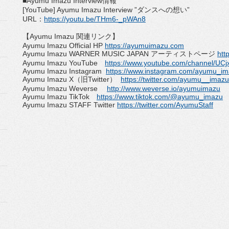
■Ayumu Imazu Interview情報
[YouTube] Ayumu Imazu Interview ”ダンスへの想い”
URL：
https://youtu.be/THm6-_
pWAn8
【Ayumu Imazu 関連リンク】
Ayumu Imazu Official HP
https://ayumuimazu.com
Ayumu Imazu WARNER MUSIC JAPAN アーティストページ
htt
Ayumu Imazu YouTube
https://www.youtube.com/
channel/
UCj
Ayumu Imazu Instagram
https://www.instagram.com/
ayumu_ima
Ayumu Imazu X（旧Twitter）
https://twitter.com/ayumu__
imazu
Ayumu Imazu Weverse
http://www.weverse.io/
ayumuimazu
Ayumu Imazu TikTok
https://www.tiktok.com/@ayumu_
imazu
Ayumu Imazu STAFF Twitter
https://twitter.com/AyumuStaff