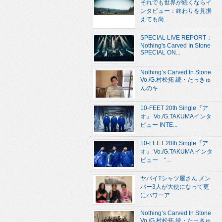
それでも世界が続くならイ
ンタビュー：終わりを見据
えても尚...
SPECIAL LIVE REPORT：
Nothing's Carved In Stone
SPECIAL ON...
Nothing’s Carved In Stone
Vo./G.村松拓 続・たっきゅ
んのキ...
10-FEET 20th Single『ア
オ』 Vo./G.TAKUMAインタ
ビュー INTE...
10-FEET 20th Single『ア
オ』 Vo./G.TAKUMA インタ
ビュー “...
ヤバイTシャツ屋さん メン
バー3人が大使になって更
にパワーア...
Nothing’s Carved In Stone
Vo./G.村松拓 続・たっきゅ