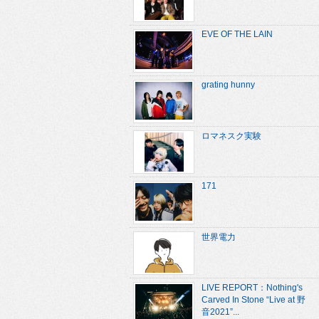
EVE OF THE LAIN
grating hunny
ロマネスク実験
171
世界電力
LIVE REPORT：Nothing's
Carved In Stone “Live at 野
音2021”...