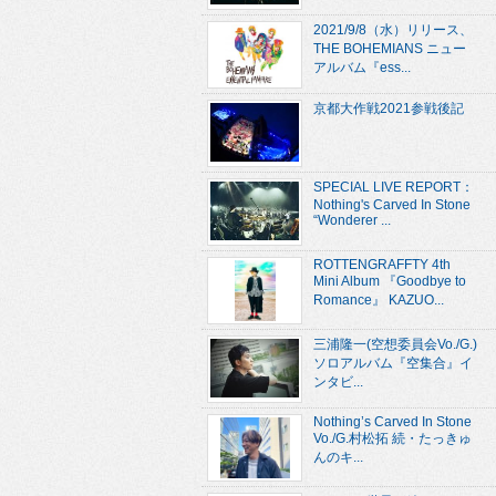
2021/9/8（水）リリース、
THE BOHEMIANS ニュー
アルバム『ess...
京都大作戦2021参戦後記
SPECIAL LIVE REPORT：
Nothing's Carved In Stone
“Wonderer ...
ROTTENGRAFFTY 4th
Mini Album 『Goodbye to
Romance』 KAZUO...
三浦隆一(空想委員会Vo./G.)
ソロアルバム『空集合』イ
ンタビ...
Nothing’s Carved In Stone
Vo./G.村松拓 続・たっきゅ
んのキ...