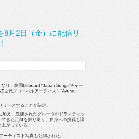
ar」を8月2日（金）に配信リ
！
韓国Billboard “Japan Songs”チャー
るZ世代グローバルアーティス
ト“Ayumu
リリースすることが決定。
に加え、
洗練されたグルーヴがドラマティッ
いてきた足跡を振り返り、
自身への挑戦も課
仕上がって
いる。
新たなアーティスト写真も公開された。