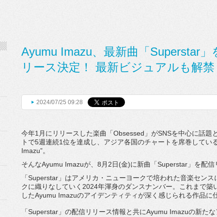
Ayumu Imazu、最新曲「Superst
リース決定！ 最新ビジュアルも解禁
2024/07/25 09:28
今年1月にリリースした楽曲「Obsessed」
がSNSを中心に話題となり、
トで5週連続1位を達成し、
アジア各国のチャートを席巻してい
Imazu”。
そんなAyumu Imazuが、8月2日(金)に新曲「Superstar」
を配信
「Superstar」はアメリカ・
ニューヨークで培われた音楽センス
クに織りなしていく2024年
渾身のダンスナンバー。これまで築
したAyumu Imazuのアイデンティティが深く感じられる作品に
「Superstar」の配信リリース情報と共にAyumu Imazuの