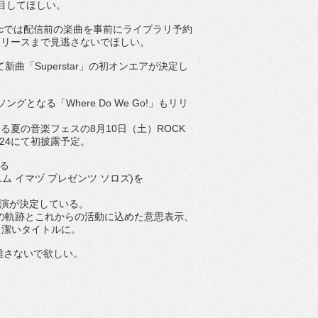
注目してほしい。
n Musicでは配信前の楽曲を事前にライブラリ予約
リリースまで見逃さないでほしい。
」にて新曲「Superstar」の初オンエアが決定
し
Mソングとなる「Where Do We Go!」もリリ
uが出演する夏の音楽フェスの8月10日（土）ROCK
C 2024にて初披露予定。
る
ミ：アユム イマヅ プレゼンツ ソロズ)を
Aの出演が決定している。
れまでの軌跡とこれからの活動に込めた意思表示、
た潔
いタイトルに。
を離さないで欲しい。