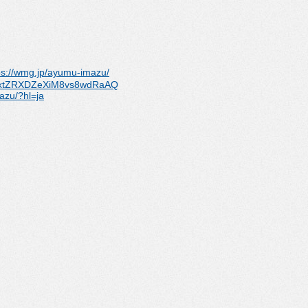
ps://wmg.jp/ayumu-imazu/
xtZRXDZeXiM8vs8wdRaAQ
zu/?hl=ja