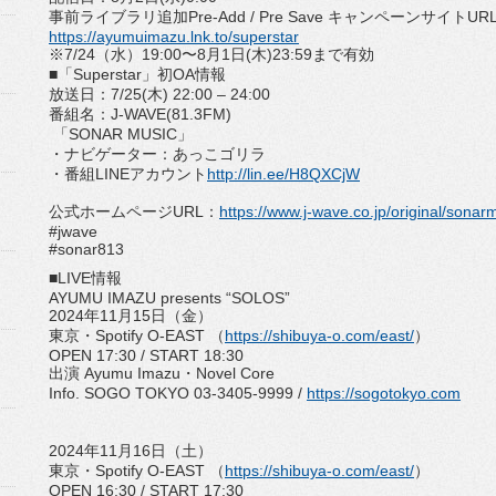
事前ライブラリ追加Pre-Add / Pre Save キャンペーンサイトUR
https://ayumuimazu.lnk.to/
superstar
※7/24（水）19:00〜8月1日(木)23:59まで有効
■「Superstar」初OA情報
放送日：7/25(木) 22:00 – 24:00
番組名：J-WAVE(81.3FM)
「SONAR MUSIC」
・ナビゲーター：あっこゴリラ
・番組LINEアカウント
http://lin.ee/
H8QXCjW
公式ホームページURL：
https://www.j-
wave.co.jp/original/
sonarm
#jwave
#sonar813
■LIVE情報
AYUMU IMAZU presents “SOLOS”
2024年11月15日（金）
東京・Spotify O-EAST （
https://shibuya-o.com/east/
）
OPEN 17:30 / START 18:30
出演 Ayumu Imazu・Novel Core
Info. SOGO TOKYO 03-3405-9999 /
https://sogotokyo.com
2024年11月16日（土）
東京・Spotify O-EAST （
https://shibuya-o.com/east/
）
OPEN 16:30 / START 17:30