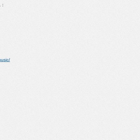
L：
usic/