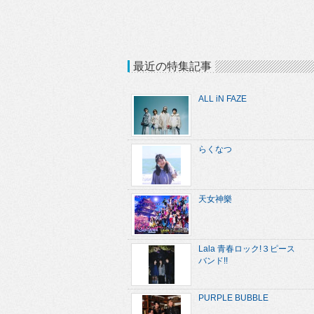
最近の特集記事
ALL iN FAZE
らくなつ
天女神樂
Lala 青春ロック!３ピース
バンド!!
PURPLE BUBBLE