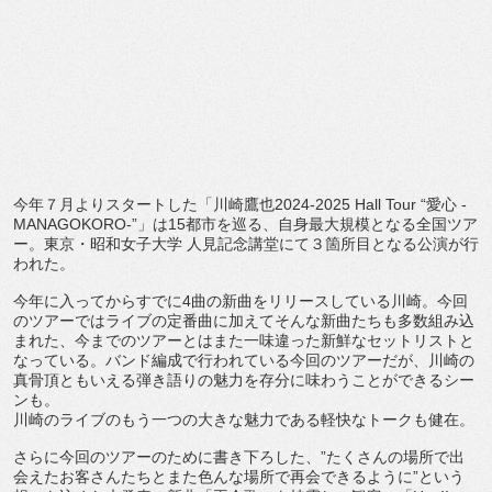
今年７月よりスタートした「川崎鷹也2024-2025 Hall Tour “愛心 -
MANAGOKORO-”」は15都市を巡る、
自身最大規模となる全国ツア
ー。東京・昭和女子大学 人見記念講堂にて３箇所目となる公演が行
われた。
今年に入ってからすでに4曲の新曲をリリースしている川崎。
今回
のツアーではライブの定番曲に加えてそんな新曲たちも多数組
み込
まれた、
今までのツアーとはまた一味違った新鮮なセットリストと
なってい
る。バンド編成で行われている今回のツアーだが、
川崎の
真骨頂ともいえる弾き語りの魅力を存分に味わうことができ
るシー
ンも。
川崎のライブのもう一つの大きな魅力である軽快なトークも健在。
さらに今回のツアーのために書き下ろした、”
たくさんの場所で出
会えたお客さんたちとまた色んな場所で再会で
きるように”という