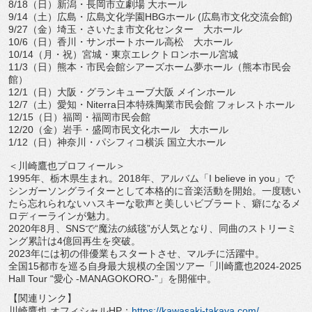
8/18（日）新潟・長岡市立劇場 大ホール
9/14（土）広島・広島文化学園HBGホール (広島市文化交流会館)
9/27（金）埼玉・さいたま市文化センター 大ホール
10/6（日）香川・サンポートホール高松 大ホール
10/14（月・祝）宮城・東京エレクトロンホール宮城
11/3（日）熊本・市民会館シアーズホーム夢ホール（
熊本市民会
館）
12/1（日）大阪・グランキューブ大阪 メインホール
12/7（土）愛知・Niterra日本特殊陶業市民会館 フォレストホール
12/15（日）福岡・福岡市民会館
12/20（金）岩手・盛岡市民文化ホール 大ホール
1/12（日）神奈川・パシフィコ横浜 国立大ホール
＜川崎鷹也プロフィール＞
1995年、栃木県生まれ。2018年、アルバム「I believe in you」
で
シンガーソングライターとして本格的に音楽活動を開始。
一度聴い
たら忘れられないハスキーな歌声と美しいビブラート、
癖になるメ
ロディーラインが魅力。
2020年8月、SNSで“魔法の絨毯”が人気となり、
同曲のストリーミ
ング累計は4億回再生を突破。
2023年には初の俳優業もスタートさせ、マルチに活躍中。
全国15都市を巡る自身最大規模の全国ツアー「
川崎鷹也2024-2025
Hall Tour “愛心 -MANAGOKORO-”」を開催中。
【関連リンク】
川崎鷹也 オフィシャルHP：
https://kawasaki-
takaya.com/