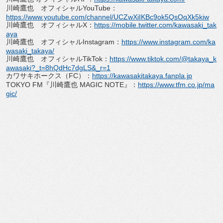
川崎鷹也 オフィシャルYouTube：
https://www.youtube.com/
channel/
UCZwXiIKBc9ok5QsOqXk5kiw
川崎鷹也 オフィシャルX：
https://mobile.
twitter.com/kawasaki_tak
aya
川崎鷹也 オフィシャルInstagram：
https://www.
instagram.com/ka
wasaki_takaya/
川崎鷹也 オフィシャルTikTok：
https://www.
tiktok.com/@takaya_k
awasaki?_
t=8hQdHc7dgLS&_r=1
カワサキホークス（FC）：
https://
kawasakitakaya.fanpla.jp
TOKYO FM『川崎鷹也 MAGIC NOTE』：
https://www.tfm.co.jp/
ma
gic/