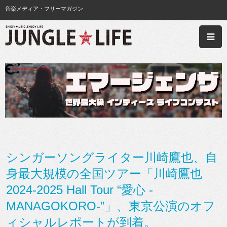
音楽メディア・フリーマガジン
シンガーソングライター川崎鷹也、自
身最大規模の全国ツアー「川崎鷹也
2024-2025 Hall Tour “愛心 -
MANAGOKORO-”」、東京公演のオフ
ィシャルレポートが到着。