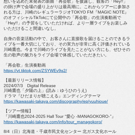
想いを込めた未発表の新曲「再会歌」
を披露し、観客の「Hey!!」
の掛け声で会場の盛り上がりは最高潮に。
これからツアーに参加さ
れる方は、
川崎のレギュラーラジオTOKYO FM『MAGIC NOTE』
のオフィシャルTikTokにて公開中の「再会歌」
の生演奏動画で
「Hey!!」の予習をしていただければ、
より一層ライブをお楽しみ
いただけること間違いなし。
自身の音楽活動の中で、
お客さんに直接歌を届けることのできるラ
イブを一番大切にしてお
り、その実力が非常に高く評価されている
川崎鷹也。
今まで川崎のライブを見たことがない方にも、
ぜひその
生の歌声の魅力をライブ会場で体感していただきたい。
「再会歌」生演奏動画
https://vt.tiktok.com/
ZSYWEv9q2/
【最新リリース情報】
2024/07/3 Digital Release
川崎鷹也「夕陽の上」(読み：ゆうひのうえ)
ドラマ『ひだまりが聴こえる』エンディングテーマ
https://kawasaki-takaya.com/
discography/ep/yuuhioue/
【ツアー情報】
『川崎鷹也2024-2025 Hall Tour “愛心 -MANAGOKORO-”』
https://kawasaki-takaya.com/
info/tour_managokoro/
8/4（日）北海道・千歳市民文化センター 北ガス文化ホール