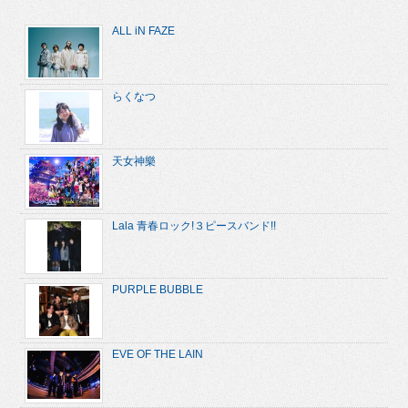
ALL iN FAZE
らくなつ
天女神樂
Lala 青春ロック!３ピースバンド!!
PURPLE BUBBLE
EVE OF THE LAIN