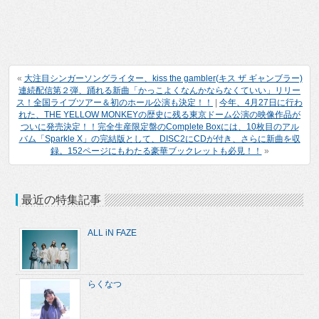
«
大注目シンガーソングライター、kiss the gambler(キス ザ ギャンブラー)
連続配信第２弾、踊れる新曲「かっこよくなんかならなくていい」リリー
ス！全国ライブツアー＆初のホール公演も決定！！
|
今年、4月27日に行わ
れた、THE YELLOW MONKEYの歴史に残る東京ドーム公演の映像作品が
ついに発売決定！！完全生産限定盤のComplete Boxには、10枚目のアル
バム「Sparkle X」の完結版として、DISC2にCDが付き、さらに新曲を収
録。152ページにもわたる豪華ブックレットも必見！！
»
最近の特集記事
ALL iN FAZE
らくなつ