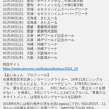
12月14日(土) 愛知・ポートメッセなごや第1展示館
12月15日(日) 愛知・ポートメッセなごや第1展示館
12月21日(土) 宮城・セキスイハイムスーパーアリーナ
12月22日(日) 宮城・セキスイハイムスーパーアリーナ
01月08日(水) 北海道・きたえーる
01月09日(木) 北海道・きたえーる
01月18日(土) 愛媛・愛媛県武道館
01月19日(日) 愛媛・愛媛県武道館
01月25日(土) 兵庫・神戸ワールド記念ホール
01月26日(日) 兵庫・神戸ワールド記念ホール
02月01日(土) 沖縄・沖縄アリーナ
02月02日(日) 沖縄・沖縄アリーナ
02月12日(水) 大阪・大阪城ホール
02月13日(木) 大阪・大阪城ホール
特設サイト
https://www.aimyong.net/
feature/livetour2024_25
【あいみょん プロフィール】
兵庫県西宮市出身シンガーソングライター。
16年11月にシングル
「生きていたんだよな」
でメジャーデビュー。17年5月に2ndシン
グル「
愛を伝えたいだとか」、8月に3rdシングル「
君はロックを聴
かない」 を発表し、9月にリリースした1stフルアルバム「
青春のエ
キサイトメント」は現在もロングセールスを記録中。
2018年6月には初の海外公演を台北Legacyにて行いSO
LDOUT。11
月からは札幌を皮切りに全国ツアー「
AIMYON TOUR 2018 -