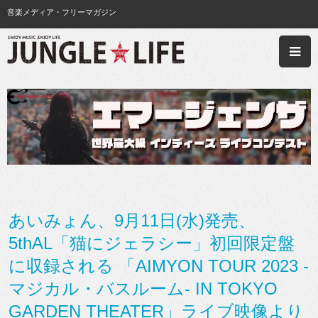
音楽メディア・フリーマガジン
あいみょん、9月11日(水)発売、
5thAL「猫にジェラシー」初回限定盤
に収録される 「AIMYON TOUR 2023 -
マジカル・バスルーム- IN TOKYO
GARDEN THEATER」ライブ映像より