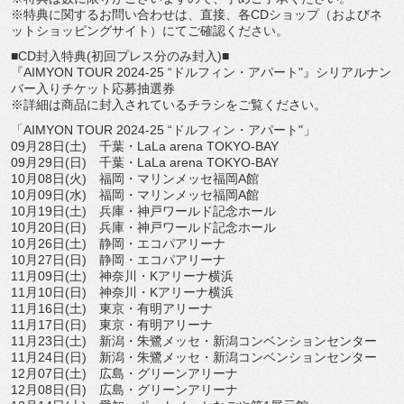
※特典に関するお問い合わせは、直接、各CDショップ（
およびネ
ットショッピングサイト）にてご確認ください。
■CD封入特典(初回プレス分のみ封入)■
『AIMYON TOUR 2024-25 “ドルフィン・アパート"』
シリアルナン
バー入りチケット応募抽選券
※詳細は商品に封入されているチラシをご覧ください。
「AIMYON TOUR 2024-25 “ドルフィン・アパート"」
09月28日(土) 千葉・LaLa arena TOKYO-BAY
09月29日(日) 千葉・LaLa arena TOKYO-BAY
10月08日(火) 福岡・マリンメッセ福岡A館
10月09日(水) 福岡・マリンメッセ福岡A館
10月19日(土) 兵庫・神戸ワールド記念ホール
10月20日(日) 兵庫・神戸ワールド記念ホール
10月26日(土) 静岡・エコパアリーナ
10月27日(日) 静岡・エコパアリーナ
11月09日(土) 神奈川・Kアリーナ横浜
11月10日(日) 神奈川・Kアリーナ横浜
11月16日(土) 東京・有明アリーナ
11月17日(日) 東京・有明アリーナ
11月23日(土) 新潟・朱鷺メッセ・新潟コンベンションセンター
11月24日(日) 新潟・朱鷺メッセ・新潟コンベンションセンター
12月07日(土) 広島・グリーンアリーナ
12月08日(日) 広島・グリーンアリーナ