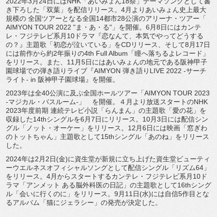
2022年3月24日にはNHK「あいみょん18祭」
テーマソングとして書
き下ろした「双葉」を配信リリース。
4月よりあいみょん史上最大
規模の 全国ツアーとなる全国14都市28公演のアリーナ・ツアー「
AIMYON TOUR 2022 "ま・あ・る"」を開催。6月8日にはカンテ
レ・
フジテレビ系月10ドラマ『恋なんて、本気でやってどうする
の？
』主題歌「初恋が泣いている」をCDリリース、
そして8月17日
には前作から約2年振りの4th Full Album「瞳へ落ちるよレコード」
をリリース。また、
11月5日にはあいみょんの地元である阪神甲子
園球場での弾き語
りライブ『AIMYON 弾き語りLIVE 2022 -サーチ
ライト- in 阪神甲子園球場』を開催。
2023年は全40公演に及ぶ全国ホールツアー「AIMYON TOUR 2023
-マジカル・バスルーム-」 を開催。４月より放送スタートのNHK
2023年度前期 連続テレビ小説「らんまん」の主題歌「愛の花」
を
収録した14thシングルを6月7日にリリース。
10月3日には配信シン
グル「ノット・オーケー」をリリース。
12月6日には映画「窓ぎわ
のトットちゃん」
主題歌として15thシングル「あのね」をリリース
した。
2024年は2月2日(金)
に資生堂が新規に立ち上げた資生堂ビューティ
ーウエルネスオフィ
シャルソングとして配信シングル「リズム64」
をリリース。
4月からスタートするカンテレ・フジテレビ系月10ド
ラマ「
アンメット ある脳外科医の日記」の主題歌として16thシング
ル「
会いに行くのに」をリリース。9月11日(水)
には自信5作目とな
るアルバム「猫にジェラシー」
の発売が決定した。