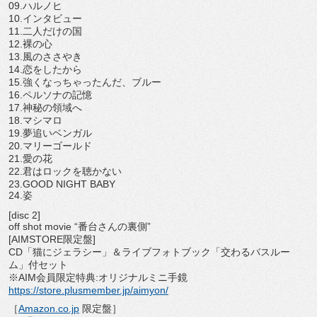
09.ハルノヒ
10.インタビュー
11.二人だけの国
12.裸の心
13.風のささやき
14.恋をしたから
15.強くなっちゃったんだ、ブルー
16.ペルソナの記憶
17.神秘の領域へ
18.マシマロ
19.夢追いベンガル
20.マリーゴールド
21.愛の花
22.君はロックを聴かない
23.GOOD NIGHT BABY
24.姿
[disc 2]
off shot movie “番台さんの裏側”
[AIMSTORE限定盤]
CD「猫にジェラシー」＆ライブフォトブック「
交わるバスルー
ム」付セット
※AIM会員限定特典:オリジナルミニ手鏡
https://store.plusmember.jp/
aimyon/
［
Amazon.co.jp
限定盤］