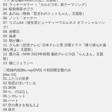
ット ある脳外科医の日記』主題歌）
03. ラッキーカラー（『カルピス®』新テーマソング）
04. 駅前喫茶ポプラ
05. あのね（映画「窓ぎわのトットちゃん」主題歌）
06. ノット・オーケー
07. リズム64（資生堂ビューティーウエルネス オフィシャルソン
グ）
08. 炎曜日
09. 偽者
10. 朝が嫌い
11. ざらめ（読売テレビ･日本テレビ系 日曜ドラマ『降り積もれ孤
独な死よ』主題歌）
12. 愛の花（NHK 2023年前期 連続テレビ小説『らんまん』主題
歌）
13. 猫にジェラシー
〇収録内容[Blu-ray/DVD] ※初回限定盤のみ
[disc 01]
01.ふたりの世界
02.初恋が泣いている
03.3636
04.ら、のはなし
05.シガレット
06.ハート
07.空の青さを知る人よ
08.皐月