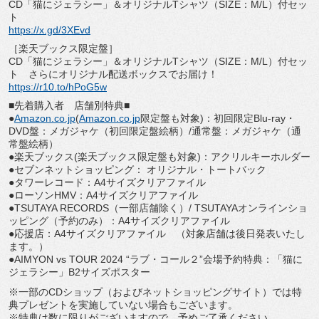
CD「猫にジェラシー」＆オリジナルTシャツ（SIZE：M/
L）付セッ
ト
https://x.gd/3XEvd
［楽天ブックス限定盤］
CD「猫にジェラシー」＆オリジナルTシャツ（SIZE：M/
L）付セッ
ト さらにオリジナル配送ボックスでお届け！
https://r10.to/hPoG5w
■先着購入者 店舗別特典■
●
Amazon.co.jp
(
Amazon.co.jp
限定盤も
対象)：初回限定Blu-ray・
DVD盤：メガジャケ（
初回限定盤絵柄）/通常盤：メガジャケ（通
常盤絵柄）
●楽天ブックス(楽天ブックス限定盤も対象)：
アクリルキーホルダー
●セブンネットショッピング： オリジナル・トートバック
●タワーレコード：A4サイズクリアファイル
●ローソンHMV：A4サイズクリアファイル
●TSUTAYA RECORDS（一部店舗除く）/ TSUTAYAオンラインショ
ッピング（予約のみ）：
A4サイズクリアファイル
●応援店：A4サイズクリアファイル （対象店舗は後日発表いたし
ます。）
●AIMYON vs TOUR 2024 “ラブ・コール２”会場予約特典：「猫に
ジェラシー」
B2サイズポスター
※一部のCDショップ（およびネットショッピングサイト）
では特
典プレゼントを実施していない場合もございます。
※特典は数に限りがございますので、予めご了承ください。