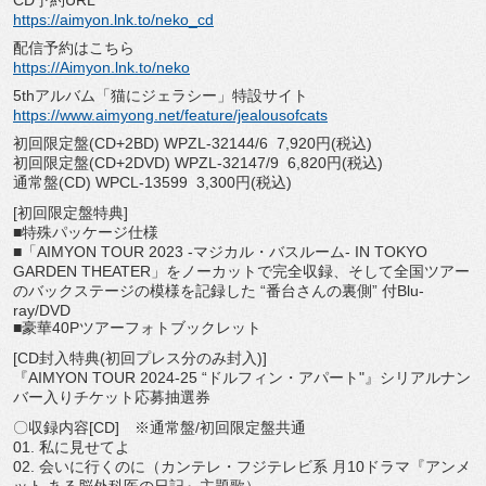
CD予約URL
https://aimyon.lnk.to/neko_cd
配信予約はこちら
https://Aimyon.lnk.to/neko
5thアルバム「猫にジェラシー」特設サイト
https://www.aimyong.net/
feature/jealousofcats
初回限定盤(CD+2BD) WPZL-32144/6 7,920円(税込)
初回限定盤(CD+2DVD) WPZL-32147/9 6,820円(税込)
通常盤(CD) WPCL-13599 3,300円(税込)
[初回限定盤特典]
■特殊パッケージ仕様
■「AIMYON TOUR 2023 -マジカル・バスルーム- IN TOKYO
GARDEN THEATER」をノーカットで完全収録、
そして全国ツアー
のバックステージの模様を記録した “番台さんの裏側” 付Blu-
ray/DVD
■豪華40Pツアーフォトブックレット
[CD封入特典(初回プレス分のみ封入)]
『AIMYON TOUR 2024-25 “ドルフィン・アパート"』
シリアルナン
バー入りチケット応募抽選券
〇収録内容[CD] ※通常盤/初回限定盤共通
01. 私に見せてよ
02. 会いに行くのに（カンテレ・フジテレビ系 月10ドラマ『アンメ