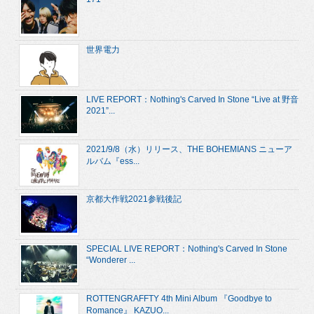
世界電力
LIVE REPORT：Nothing's Carved In Stone “Live at 野音
2021”...
2021/9/8（水）リリース、THE BOHEMIANS ニューア
ルバム『ess...
京都大作戦2021参戦後記
SPECIAL LIVE REPORT：Nothing's Carved In Stone
“Wonderer ...
ROTTENGRAFFTY 4th Mini Album 『Goodbye to
Romance』 KAZUO...