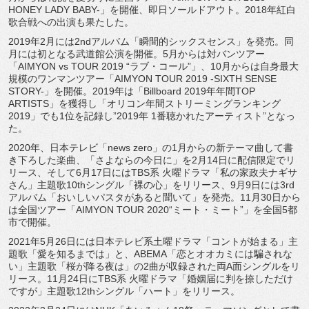
HONEY LADY BABY-」を開催、即日ソールドアウト。
2018年紅白
歌合戦への出演も果たした。
2019年2月には2ndアルバム「瞬間的シックスセンス」
を発売。同
月には初となる武道館公演を開催。
5月からは対バンツアー
「AIMYON vs TOUR 2019 “ラブ・コール”」、
10月からは自身最大
規模のワンマンツアー「AIMYON TOUR 2019 -SIXTH SENSE
STORY-」を開催。2019年は「Billboard 2019年年間TOP
ARTISTS」を獲得し「
オリコン年間ストリーミングランキング
2019」でも1位を記録し”2019年 1番聴かれたアーティスト”となっ
た。
2020年、日本テレビ「news zero」の1月からの新テーマ曲して書
き下ろした楽曲、「
さよならの今日に」を2月14日に配信限定でリ
リース、
そして6月17日にはTBS系 火曜ドラマ「私の家政夫ナギサ
さん」主題歌10thシングル「
裸の心」をリリース、9月9日には3rd
アルバム「
おいしいパスタがあると聞いて」を発売。
11月30日から
は全国ツアー「AIMYON TOUR 2020“ミート・ミート”」を全国5都
市で開催。
2021年5月26日には日本テレビ系土曜ドラマ「
コントが始まる」主
題歌「愛を知るまでは」と、ABEMA「
恋とオオカミには騙されな
い」主題歌「桜が降る夜は」
の2曲が収録された両A面シングルをリ
リース。
11月24日にTBS系 火曜ドラマ「婚姻届に判を捺しただけ
ですが」
主題歌12thシングル「ハート」をリリース。