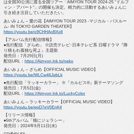
は全国30公演に渡る全国ツアー「
AIMYON TOUR 2024-25 “ドルフ
ィン・アパート"」の開催も決定。
精力的に活動するあいみょんに
引き続き注目していただきたい。
あいみょん – 愛の花【AIMYON TOUR 2023 -マジカル・バスルー
ム- IN TOKYO GARDEN THEATER】
https://youtu.be/o9CHHAoBXx8
【アルバム先行配信情報】
●先行配信「ざらめ」 ※読売テレビ･日本テレビ系 日曜ドラマ『降
り積もれ孤独な死よ』主題歌
発売日：7月29日(月)
配信URL：
https://Aimyon.lnk.to/
neko
あいみょん – ざらめ【OFFICIAL MUSIC VIDEO】
https://youtu.be/WLCw46JqbLk
●先行配信「ラッキーカラー」 ※『カルピス®』新テーマソング
発売日：7月5日(金)
配信URL：
https://Aimyon.lnk.to/
LuckyColor
あいみょん – ラッキーカラー【OFFICIAL MUSIC VIDEO】
https://youtu.be/epD7eV0EnK4
【リリース情報】
●5thアルバム「猫にジェラシー」
発売日：2024年9月11日(水)