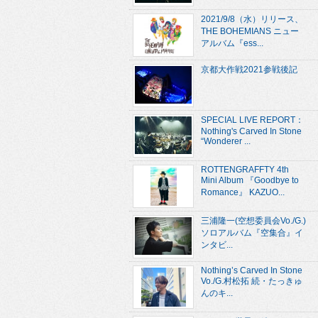
2021/9/8（水）リリース、
THE BOHEMIANS ニュー
アルバム『ess...
京都大作戦2021参戦後記
SPECIAL LIVE REPORT：
Nothing's Carved In Stone
“Wonderer ...
ROTTENGRAFFTY 4th
Mini Album 『Goodbye to
Romance』 KAZUO...
三浦隆一(空想委員会Vo./G.)
ソロアルバム『空集合』イ
ンタビ...
Nothing’s Carved In Stone
Vo./G.村松拓 続・たっきゅ
んのキ...