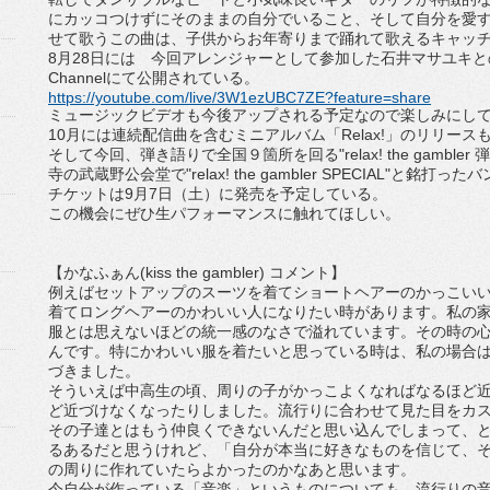
にカッコつけずにそのままの自分でいること、
そして自分を愛
せて歌うこの曲は、
子供からお年寄りまで踊れて歌えるキャッ
8
月
28
日には 今回アレンジャーとして参加した石井マサユキと
Channel
にて公開されている。
https://youtube.com/live/
3W1ezUBC7ZE?feature=share
ミュージックビデオも今後アップされる予定なので楽しみにし
10
月には連続配信曲を含むミニアルバム「
Relax!
」
のリリース
そして今回、弾き語りで全国９箇所を回る
"relax! the gambler
弾
寺の武蔵野公会堂で
"relax! the gambler SPECIAL"
と銘打ったバ
チケットは
9
月
7
日（土）に発売を予定している。
この機会にぜひ生パフォーマンスに触れてほしい。
【かなふぁん
(kiss the gambler)
コメント】
例えばセットアップのスーツを着てショートヘアーのかっこい
着てロングヘアーのかわいい人になりたい時
があります。私の
服
とは思えないほどの統一感のなさで溢れています。
その時の
んです。
特にかわいい服を着たいと思っている時は、
私の場合
づきました。
そういえば中高生の頃、
周りの子がかっこよくなればなるほど
ど近づけなくなったりしました。
流行りに合わせて見た目をカ
その子達とはもう仲良くできないんだと思い込んでしまって、
るあるだと思うけれど、「
自分が本当に好きなものを信じて、
の周りに作れていたらよかったのかなあと思い
ます。
今自分が作っている「音楽」というものについても、
流行りの