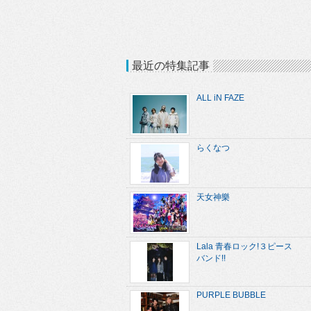
最近の特集記事
ALL iN FAZE
らくなつ
天女神樂
Lala 青春ロック!３ピース
バンド!!
PURPLE BUBBLE