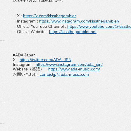
2024
年
7
⽉より連続配信中。
・
X :
https://x.com/kissthegambler
・
Instagram :
https://www.instagram.com/
kissthegambler/
・
Official YouTube Channel :
https://www.youtube.com/@
kisst
・
Official Website :
https://kissthegambler.net
■
ADA Japan
X
https://twitter.com/ADA_JPN
Instagram
https://www.instagram.com/ada_
jpn/
Website
（英語）
https://www.ada-music.com/
お問い合わせ
:
contactjp@ada-music.com