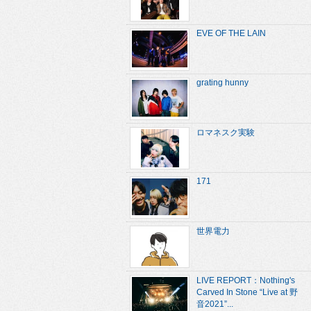
EVE OF THE LAIN
grating hunny
ロマネスク実験
171
世界電力
LIVE REPORT：Nothing's
Carved In Stone “Live at 野
音2021”...