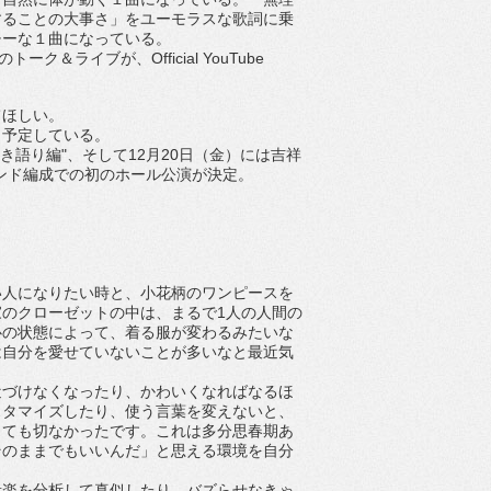
することの大事さ」
をユーモラスな歌詞に乗
チーな１曲になっている
。
のトーク＆
ライブが、
Official YouTube
てほ
しい。
も予定している。
き語り編
"
、そして
12
月
20
日（金）
には吉祥
ンド編成での初のホール公演が決定
。
い人
になりたい時と、
小花柄のワンピースを
家のクローゼットの中は、まるで
1
人の人間の
心の状態によって、着る服が変わるみたいな
は自分を愛せていないことが多いなと最近気
近づけなくなったり、
かわいくなればなるほ
スタマイズしたり、
使う言葉を変えないと、
とても切なかったです。
これは多分思春期あ
そのままでもいいんだ」
と思える環境を自分
音楽を分析して真似したり、
バズらせなきゃ