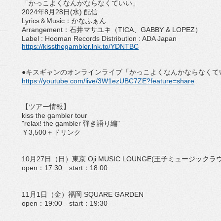
「かっこよくなんかならなくていい」
2024
年
8
月
28
日
(
水
)
配信
Lyrics
＆
Music
：かなふぁん
Arrangement
：石井マサユキ（
TICA
、
GABBY & LOPEZ
）
Label : Hooman Records Distribution : ADA Japan
https://kissthegambler.lnk.to/
YDNTBC
●キスギャンのオンラインライブ「
かっこよくなんかならなくて
https://youtube.com/live/
3W1ezUBC7ZE?feature=share
【ツアー情報】
kiss the gambler tour
"relax! the gambler
弾き語り編
"
￥
3,500
＋ドリンク
10
月
27
日（日）東京
Oji MUSIC LOUNGE(
王子ミュージックラ
open
：
17:30
start
：
18:00
11
月
1
日（金）福岡
SQUARE GARDEN
open
：
19:00
start
：
19:30