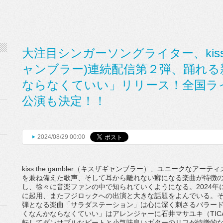
大注目シンガーソングライター、kiss the
ャンブラー)連続配信第２弾、踊れ
ならなくていい」リリース！全国ラ
公演も決定！！
2024/08/29 00:00
kiss the gambler
（キスザギャンブラー）、
ユニークなアーティ
を兼ね備えた歌声、
そして耳から離れない癖になる楽曲が特徴
し、
徐々に音楽ファンの中で知られていくようになる。
2024
年
に起用、
またフジロックへの出演と大きな話題をよんでいる。
弾となる楽曲「サラダ
ステーション」は心に深く刺さるバラー
くなんかならなくていい」
はアレンジャーに石井マサユキ（
TIC
転してダンサブルなビートと小気味良いギターのリフが
特徴的