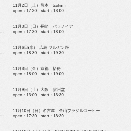
11
月
2
日（土）熊本
tsukimi
open
：
17:30
start
：
18:00
11
月
3
日（日）長崎 パラノイア
open
：
17:30
start
：
18:00
11
月
6
日
(
水
)
広島 ヲルガン座
open
：
18:30
start
：
19:30
11
月
8
日（金）京都 拾得
open
：
18:00
start
：
19:00
11
月
9
日（土）大阪 雲州堂
open
：
13:00
start
：
13:30
11
月
10
日（日）名古屋 金山ブラジルコーヒー
open
：
17:30
start
：
18:30