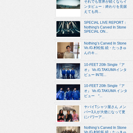
それでも世界が続くならイ
ンタビュー：終わりを見据
えても尚...
SPECIAL LIVE REPORT：
Nothing's Carved In Stone
SPECIAL ON...
Nothing’s Carved In Stone
Vo./G.村松拓 続・たっきゅ
んのキ...
10-FEET 20th Single『ア
オ』 Vo./G.TAKUMAインタ
ビュー INTE...
10-FEET 20th Single『ア
オ』 Vo./G.TAKUMA インタ
ビュー “...
ヤバイTシャツ屋さん メン
バー3人が大使になって更
にパワーア...
Nothing’s Carved In Stone
Vo./G.村松拓 続・たっきゅ