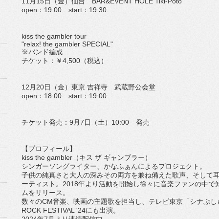
11
月
15
日（金）仙台
BAR&EVENT HOLE Tiki-Poto
open
：
19:00
start
：
19:30
kiss the gambler tour
"relax! the gambler SPECIAL"
※バンド編成
チケット：￥
4,500
（税込）
12
月
20
日（金）東京 吉祥寺 武蔵野公会堂
open
：
18:00
start
：
19:00
チケット発売：
9
月
7
日（土）
10:00
発売
【プロフィール】
kiss the gambler
（キス ザ ギャンブラー）
シンガーソングライター、かなふぁんによるプロジェクト。
⼦供の純真さと⼤⼈の深みその両⽅を兼ね備えた歌声、そして
ーティスト。
2018
年
より活動を開始し徐々に⾳
楽ファンの中で
ムをリリース。
数々の
CM
⾳楽、映画の主題歌を担当し、テレビ東京「
シナぷし
ROCK FESTIVAL '24
にも出演。