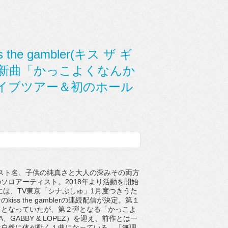
 gambler(キス ザ ギ
る新曲「かっこよくなんか
イブツアー＆初のホール
スト名、
子供の純真さと大人の深みその両方
のソロアーティスト。
2
018
年より活動を開始
には
、
TV
東京「シナぷしゅ」
1
月度つきうた
その
kiss the gambler
の連続配信が決定。第１
ドとなっていたが、
第２弾となる「かっこよ
A
、
GABBY & LOPEZ
）を迎え、
前作とは一
な自然に体が動く１曲になっている。「
無理