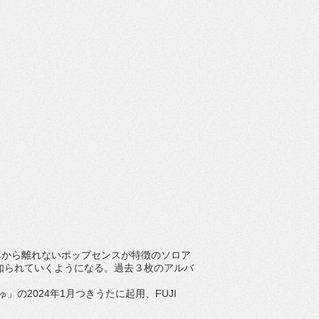
⽿
から離れないポップセンスが特徴のソロア
知られていくようになる。
過去３枚のアルバ
ゅ」の
2024
年
1
⽉つきうたに起⽤、
FUJI