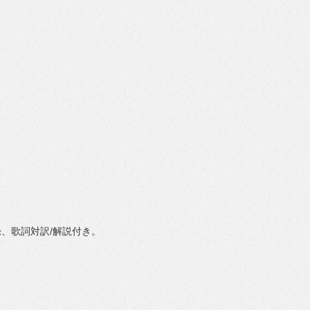
録
、歌詞対訳
/
解説付き。