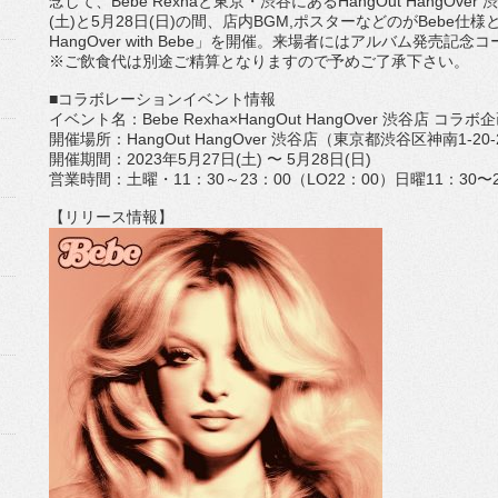
念して、
Bebe Rexha
と東京・渋谷にある
HangOut HangOver
渋
(
土
)
と
5
月
28
日
(
日
)
の間、店内
BGM,
ポスターなどの
が
Bebe
仕様と
HangOver with Bebe
」を開催。
来場者にはアルバム発売記念コ
※ご飲食代は別途ご精算となりますので予めご了承下さい。
■コラボレーションイベント情報
イベント名：
Bebe Rexha
×
HangOut HangOver
渋谷店 コラボ企
開催場所：
HangOut HangOver
渋谷店（東京都渋谷区神南
1-20
開催期間：
2023
年
5
月
27
日
(
土
)
〜
5
月
28
日
(
日
)
営業時間：土曜・
11
：
30
～
23
：
00
（
LO22
：
00
）日曜
11
：
30
〜
【リリース情報】