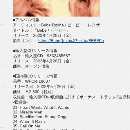
■アルバム情報
アーティスト：
Bebe Rexha /
ビービー・レクサ
タイトル：『
Bebe
/
ビービー』
リリース：
2023
年
4
月
28
日（金）
楽曲リンク：
https://BebeRexhaJP.
lnk.to/BEBEPu
■輸入盤
CD
リリース情報
品番：輸入盤
CD
：
9362485687
リリース：
2023
年
4
月
28
日（金）
価格：オープン価格
■国内盤
CD
リリース情報
品番：
WPCR-18607
リリース日：
2022
年
5
月
26
日（金）
価格：￥
2,860
（税込）
収録曲：輸入盤
CD
の収録曲に加えてボーナス・トラック
2
曲収
-
収録曲
-
01. Heart Wants What It Wants
02. Miracle Man
03. Satellite feat. Snoop Dogg
04. When It Rains
05. Call On Me