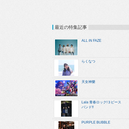
最近の特集記事
ALL iN FAZE
らくなつ
天女神樂
Lala 青春ロック!３ピース
バンド!!
PURPLE BUBBLE