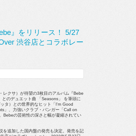
ebe』をリリース！ 5/27
ngOver 渋谷店とコラボレー
・レクサ）が待望の
3
枚目のアルバム『
Be
be
）とのデュエット曲 「
Seasons
」 を筆頭に
ゲッタ）との世界的なヒット「
I'm Good
nts
」、力強いクラブ・バンガー「
Call on
。
Bebe
の芸術性の深さと幅が凝縮されてい
説を追加した国内盤の発売も決定。発売を記