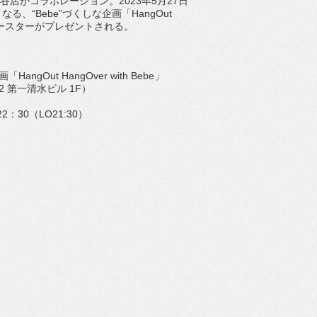
谷店がコラボレーション。
2023
年
5
月
2
7
日
なる、“
Bebe
”づくしな企画「
HangOu
t
ースターがプレゼントされる。
画「
HangOut HangOver with Bebe
」
-2
第一
清水ビル
1F
）
22
：
30
（
LO21:30
）