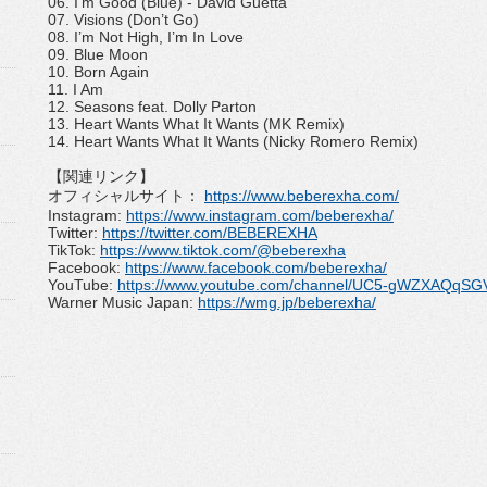
06. I
’
m Good (Blue) - David Guetta
07. Visions (Don
’
t Go)
08. I
’
m Not High, I
’
m In Love
09. Blue Moon
10. Born Again
11. I Am
12. Seasons feat. Dolly Parton
13. Heart Wants What It Wants (MK Remix)
14. Heart Wants What It Wants (Nicky Romero Remix)
【関連リンク】
オフィシャルサイト：
https://www.
beberexha.com/
Instagram:
https://www.
instagram.com/beberexha/
Twitter:
https://twitter.com/
BEBEREXHA
TikTok:
https://www.tiktok.
com/@beberexha
Facebook:
https://www.
facebook.com/beberexha/
YouTube:
https://www.youtube.
com/channel/UC5-
gWZXAQqSGV
Warner Music Japan:
https://wmg.jp/
beberexha/