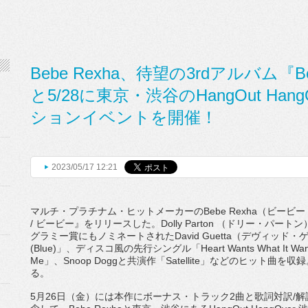
Bebe Rexha、待望の3rdアルバム『B
と5/28に東京・渋谷のHangOut Ha
ションイベントを開催！
2023/05/17 12:21
マルチ・プラチナム・ヒットメーカーの
Bebe Rexha
（ビービー
/
ビービー』をリリースした。
Dolly Parton
（ドリー・パートン
グラミー賞にもノミネートされた
David Guetta
（デヴィッド・
(Blue)
」、ディスコ風の先行シングル「
Heart Wants What It Wa
Me
」、
Snoop Dogg
と共演作「
Satellite
」などのヒット曲を収録
る。
5
月
26
日（金）には本作にボーナス・トラック
2
曲と歌詞対訳
/
解