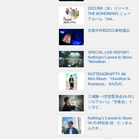
2021/9/8（水）リリース、
THE BOHEMIANS ニュー
アルバム『ess...
京都大作戦2021参戦後記
SPECIAL LIVE REPORT：
Nothing's Carved In Stone
“Wonderer ...
ROTTENGRAFFTY 4th
Mini Album 『Goodbye to
Romance』 KAZUO...
三浦隆一(空想委員会Vo./G.)
ソロアルバム『空集合』イ
ンタビ...
Nothing’s Carved In Stone
Vo./G.村松拓 続・たっきゅ
んのキ...