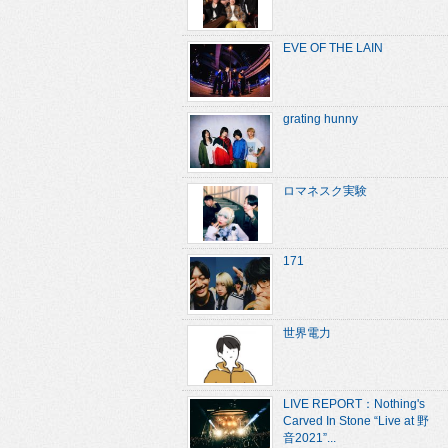
EVE OF THE LAIN
grating hunny
ロマネスク実験
171
世界電力
LIVE REPORT：Nothing's
Carved In Stone “Live at 野
音2021”...