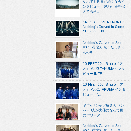
それでも世界が続くならイ
ンタビュー：終わりを見据
えても尚...
SPECIAL LIVE REPORT：
Nothing's Carved In Stone
SPECIAL ON...
Nothing’s Carved In Stone
Vo./G.村松拓 続・たっきゅ
んのキ...
10-FEET 20th Single『ア
オ』 Vo./G.TAKUMAインタ
ビュー INTE...
10-FEET 20th Single『ア
オ』 Vo./G.TAKUMA インタ
ビュー “...
ヤバイTシャツ屋さん メン
バー3人が大使になって更
にパワーア...
Nothing’s Carved In Stone
Vo./G.村松拓 続・たっきゅ