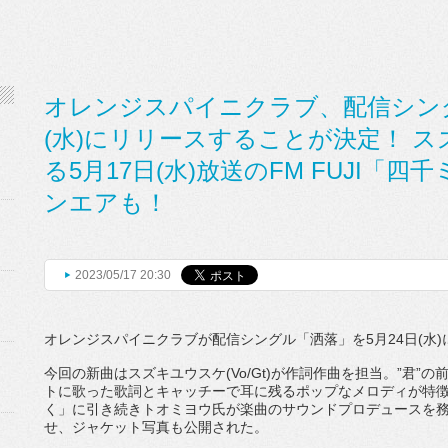
オレンジスパイニクラブ、配信シング
(水)にリリースすることが決定！ 
る5月17日(水)放送のFM FUJI「
ンエアも！
2023/05/17 20:30
オレンジスパイニクラブが配信シングル「洒落」を
5
月
24
日
(
水
)
今回の新曲はスズキユウスケ
(Vo/Gt)
が作詞作曲を担当。”
君”
の
トに歌った歌詞とキ
ャッチーで耳に残るポップなメロディが特
く」
に引き続きトオミヨウ氏が楽曲のサウンドプロデュースを
せ、
ジャケット写真も公開された。