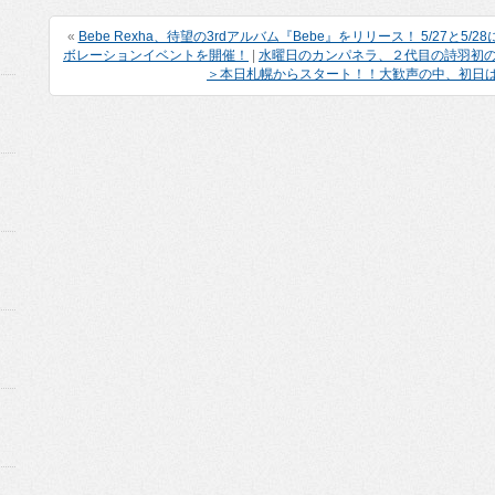
«
Bebe Rexha、待望の3rdアルバム『Bebe』をリリース！ 5/27と5/28
ボレーションイベントを開催！
|
水曜日のカンパネラ、２代目の詩羽初のワンマ
＞本日札幌からスタート！！大歓声の中、初日