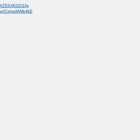
e/XZE5XKGO1fg
be/
CxhgdANk4kE