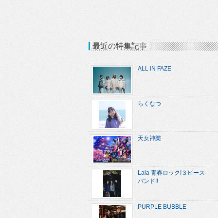
最近の特集記事
ALL iN FAZE
らくなつ
天女神樂
Lala 青春ロック!３ピース
バンド!!
PURPLE BUBBLE