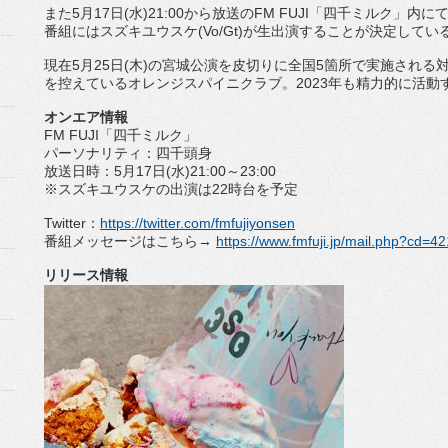
また
5
月
17
日
(
水
)21:00
から放送の
FM FUJI
「四千ミルク」内に
番組にはスズキユウスケ
(Vo/
Gt)
が生出演することが決定してい
現在
5
月
25
日
(
木
)
の宮城公演を皮切りに全国
5
箇所で実施され
る
を控えているオレンジスパイニクラブ。
2023
年も精力的
に活動
オンエア情報
FM FUJI
「四千ミルク」
パーソナリティ：四千頭身
放送日時：
5
月
17
日
(
水
)21:00
～
23:00
※スズキユウスケの出演は
22
時台を予定
Twitter
：
https://twitter.com/
fmfujiyonsen
番組メッセージはこちら→
https://www.
fmfuji.jp/mail.php?cd=42
リリース情報