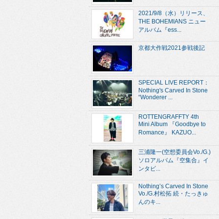
2021/9/8（水）リリース、
THE BOHEMIANS ニュー
アルバム『ess...
京都大作戦2021参戦後記
SPECIAL LIVE REPORT：
Nothing's Carved In Stone
“Wonderer ...
ROTTENGRAFFTY 4th
Mini Album 『Goodbye to
Romance』 KAZUO...
三浦隆一(空想委員会Vo./G.)
ソロアルバム『空集合』イ
ンタビ...
Nothing’s Carved In Stone
Vo./G.村松拓 続・たっきゅ
んのキ...