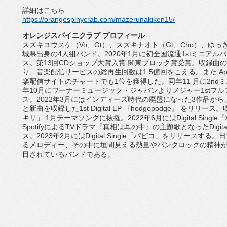
詳細はこちら
https://orangespinycrab.com/
mazerunakiken15/
オレンジスパイニクラブ プロフィール
スズキユウスケ（
Vo
、
Gt
）、スズキナオト（
Gt
、
Cho
）、
ゆっ
城県出身の
4
人組バンド。
2020
年
1
月に初全国流通
1st
ミニアルバ
ス。第
13
回
CD
ショップ大賞入賞 関東ブロック賞受賞。収録曲
り、音楽配信サービスの総再生回数は
1.5
億回をこえる
。また
Ap
楽配信サイトのチャートでも
1
位を獲得した。
同年
11
月に
2nd
ミ
年
10
月にワーナーミュージッ
ク・ジャパンよりメジャー
1st
フル
ス。
2022
年
3
月にはインディーズ時代の廃盤になった
3
作品から
と新曲を収録した
1st Digital EP
『
hodgepodge
』 をリリース。
キリ」
1
月テーマソングに抜擢。
2022
年
6
月には
Digital Single
『
Spot
ify
による
TV
ドラマ『真相は耳の中』の主題歌となった
Dig
it
ス。
2023
年
2
月には
Digital Single
「パピコ」をリリースする。
日
るメロディー、
その中に垣間見える熱量やパンクロックの精神
目されているバンドである。