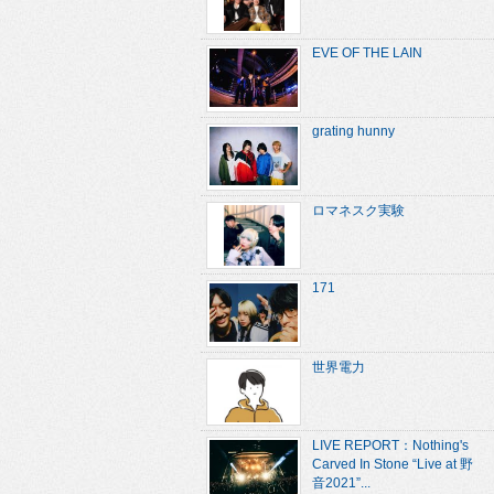
EVE OF THE LAIN
grating hunny
ロマネスク実験
171
世界電力
LIVE REPORT：Nothing's
Carved In Stone “Live at 野
音2021”...