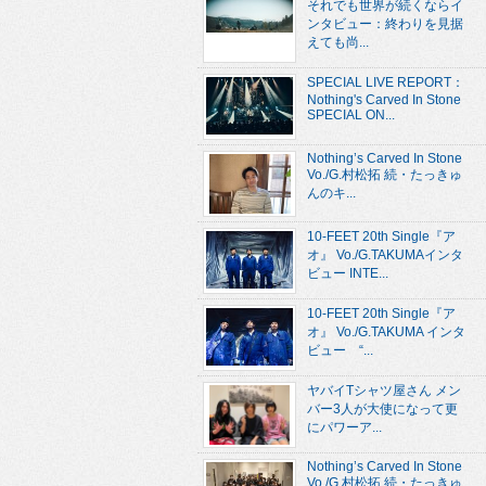
それでも世界が続くならイ
ンタビュー：終わりを見据
えても尚...
SPECIAL LIVE REPORT：
Nothing's Carved In Stone
SPECIAL ON...
Nothing’s Carved In Stone
Vo./G.村松拓 続・たっきゅ
んのキ...
10-FEET 20th Single『ア
オ』 Vo./G.TAKUMAインタ
ビュー INTE...
10-FEET 20th Single『ア
オ』 Vo./G.TAKUMA インタ
ビュー “...
ヤバイTシャツ屋さん メン
バー3人が大使になって更
にパワーア...
Nothing’s Carved In Stone
Vo./G.村松拓 続・たっきゅ