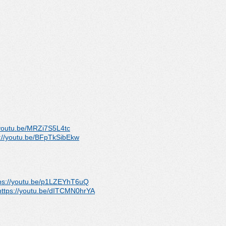
/youtu.be/MRZi7S5L4tc
://youtu.be/
BFpTkSibEkw
ps://youtu.be/
p1LZEYhT6uQ
https://youtu.be/
dITCMN0hrYA