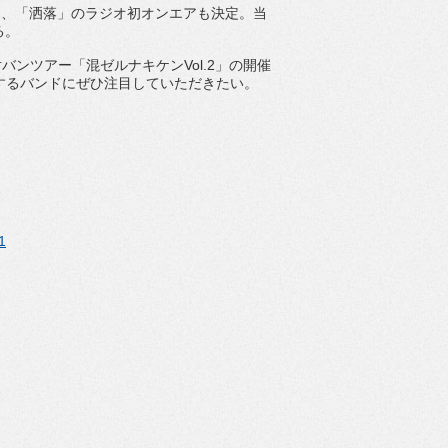
て、「洒落」
のラジオ初オンエアも決定。当
る。
対バンツアー「混ゼルナキケン
Vol.2
」
の開催
するバンドにぜひ注目していただきたい。
1