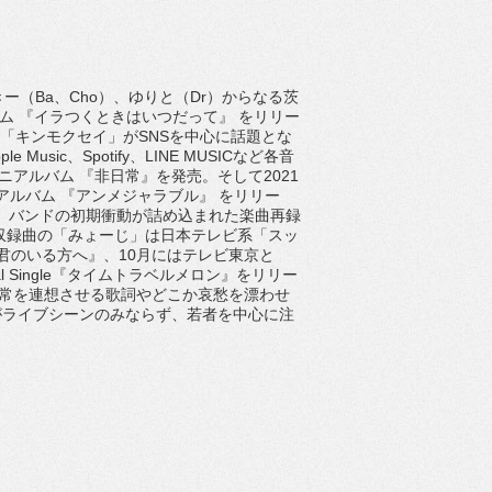
きー（
Ba
、
Cho
）、ゆりと（
Dr
）からなる茨
ム 『イラつくときはいつだって』 をリリー
の「キンモクセイ」が
SNS
を中心に
話題とな
ple Music
、
Spotify
、
LINE MUSIC
など各音
ニアルバム 『非日常』を発売。そして
2021
アルバム 『アンメジャラブル』 をリリー
、
バンドの初期衝動が詰め込まれた楽曲再録
収録曲の「みょーじ」は日本テレビ系「スッ
君のいる方へ』、
10
月にはテレビ東京と
al Single
『タイムトラベルメロン』をリリー
常を連想させる歌詞やどこか哀愁を漂わせ
がライブシーンのみ
ならず、若者を中心に注