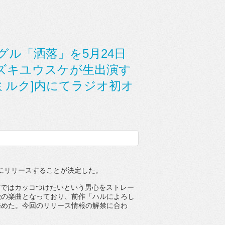
ル「洒落」を5月24日
スズキユウスケが生出演す
四千ミルク]内にてラジオ初オ
にリリースすることが決定した。
前ではカッコつけたいという男心をストレー
徴の楽曲となっており、
前作「ハルによろし
務めた。
今回のリリース情報の解禁に合わ