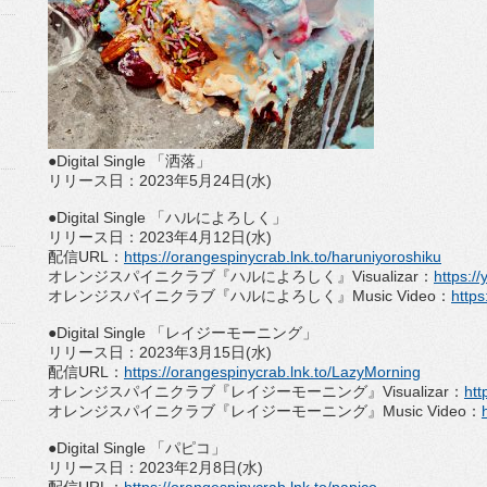
●
Digital Single
「洒落」
リリース日：
2023
年
5
月
24
日
(
水
)
●
Digital Single
「ハルによろしく」
リリース日：
2023
年
4
月
12
日
(
水
)
配信
URL
：
https://orangespinycrab.
lnk.to/haruniyoroshiku
オレンジスパイニクラブ『ハルによろしく』
Visualizar
：
https:/
オレンジスパイニクラブ『ハルによろしく』
Music Video
：
https
●
Digital Single
「レイジーモーニング」
リリース日：
2023
年
3
月
15
日
(
水
)
配信
URL
：
https://orangespinycrab.
lnk.to/LazyMorning
オレンジスパイニクラブ『レイジーモーニング』
Visualiz
ar
：
htt
オレンジスパイニクラブ『レイジーモーニング』
Music Video
：
●
Digital Single
「パピコ」
リリース日：
2023
年
2
月
8
日
(
水
)