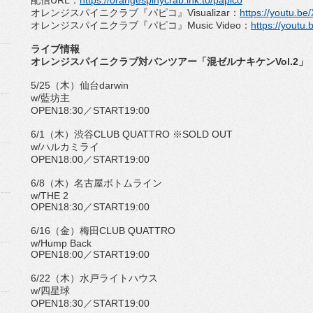
配信
URL
：
https://orangespinycrab.
lnk.to/papico
オレンジスパイニクラブ『パピコ』
Visualizar
：
htt
ps://youtu.b
オレンジスパイニクラブ『パピコ』
Music Video
：
https://youtu.
ライブ情報
オレンジスパイニクラブ対バンツアー「混ゼルナキケン
Vol.2
」
5/25
（木）仙台
darwin
w/
藍坊主
OPEN18:30
／
START19:00
6/1
（木）渋谷
CLUB QUATTRO
※
SOLD OUT
w/
ハルカミライ
OPEN18:00
／
START19:00
6/8
（木）名古屋ボトムライン
w/THE 2
OPEN18:30
／
START19:00
6/16
（金）梅田
CLUB QUATTRO
w/Hump Back
OPEN18:00
／
START19:00
6/22
（木）水戸ライトハウス
w/
四星球
OPEN18:30
／
START19:00