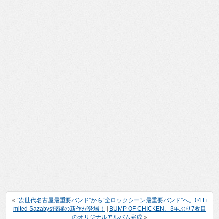
«
“次世代名古屋最重要バンド”から“全ロックシーン最重要バンド”へ。04 Li
mited Sazabys飛躍の新作が登場！
|
BUMP OF CHICKEN、3年ぶり7枚目
のオリジナルアルバム完成
»