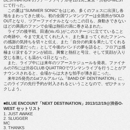
にて行った。
この夏は“SUMMER SONIC”をはじめ、多くのフェスに出演し各
地をまわってきた彼ら。初の全国ワンマンツアーは全箇所がSOLD
OUTとなり、ツアーファイナルとなったこの日も、身動きできない
ほどの満員のファンで会場は熱狂の渦に巻き込まれた。
ライブの後半戦、田邊(Vo./G.)がこのステージに立てていること
の奇跡や、今まで支えてくれた人々、また集まってくれたファンへ
の感謝の気持ちを切々と伝え、また「自分の約束を果たしてくれる
ものは音楽だった」として今後のバンドの夢を語ると、フロアは感
極まり涙するファンが続出。興奮と熱狂と号泣、そして笑顔が入り
交じる激しくも温かい1日となった。
また、ライブ中には来年のツアースケジュールを発表。ファイナ
ルの7/5には渋谷CLUB QUATTROでワンマンライブを行うことがア
ナウンスされると、会場からは大きな拍手が沸き起こった。
来年2/5発売の1stフルアルバム『BAND OF DENTINATION』に、
このライブの先行予約が封入されるということなので、ぜひチェッ
クしよう。
■
BLUE ENCOUNT「NEXT DESTINATION」2013/12/19@渋谷O-
WEST セットリスト
1. JUST AWAKE
2. SLUGGER
MC
3. THANKS