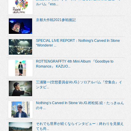
ルバム『ess...
京都大作戦2021参戦後記
SPECIAL LIVE REPORT：Nothing's Carved In Stone
“Wonderer ...
ROTTENGRAFFTY 4th Mini Album 『Goodbye to
Romance』 KAZUO...
三浦隆一(空想委員会Vo./G.) ソロアルバム『空集合』イ
ンタビ...
Nothing’s Carved In Stone Vo./G.村松拓 続・たっきゅん
のキ...
それでも世界が続くならインタビュー：終わりを見据え
ても尚...