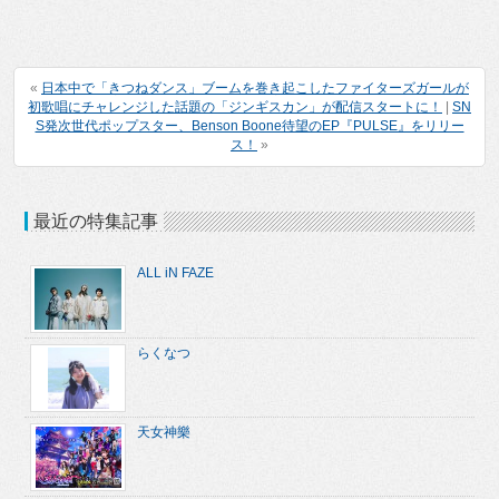
«
日本中で「きつねダンス」ブームを巻き起こしたファイターズガールが
初歌唱にチャレンジした話題の「ジンギスカン」が配信スタートに！
|
SN
S発次世代ポップスター、Benson Boone待望のEP『PULSE』をリリー
ス！
»
最近の特集記事
ALL iN FAZE
らくなつ
天女神樂