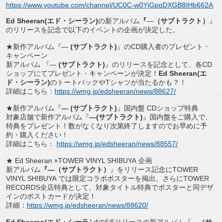
https://www.youtube.com/
channel/UC0C-
w0YjGpqDXGB8IHb662A
Ed Sheeran(
エド・シーラン
)
の新アルバム
『
―
（
サブトラクト）
』
のリリースを記念で以下のイベントの企画が決定した。
★新作アルバム『―
(
サブトラクト
)
』の
CD
購入者のプレゼン
ト・
キャンペーン
新アルバム 『―
(
サブトラクト
)
』のリリースを記念として、各
CD
ショッ
プにてプレゼント・キャンペーンが決定！
Ed Sheeran(
エ
ド・シーラン
)
のトートバックや
T
シャツが当
たるかも？！
詳細はこちら：
https://wmg.jp/
edsheeran/news/88627/
★新作アルバム『
―
(
サブトラクト
)
』国内盤
CD
ショップ特
典
対象店舗で新作アルバム『
―
(
サブトラクト
)
』
国内盤をご購入で、
特典をプレゼント！
数がなくなり次第終了しますのでお早めに予
約・購入ください！
詳細はこちら：
https://wmg.jp/
edsheeran/news/88557/
★
Ed Sheeran
×
TOWER VINYL SHIBUYA
企画
新アルバム
『―
（サブトラクト）
』をリリース記念に
TOWER
VINYL SHIBUYA
では限定コラボポスターを掲出。さらに
TOWE
R
RECORDS
全店特典として、
対象タイトル特典でポスターと同デザ
インのポストカードが決定！
詳細：
https://wmg.jp/edsheeran/
news/88620/