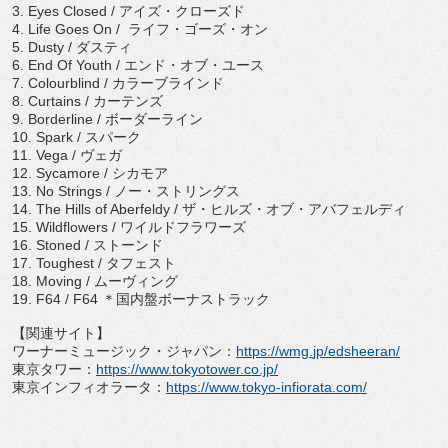
3. Eyes Closed /
アイズ・クローズド
4. Life Goes On /
ライフ・ゴーズ・オン
5. Dusty /
ダスティ
6. End Of Youth /
エンド・オブ・ユース
7. Colourblind /
カラーブラインド
8. Curtains /
カーテンズ
9. Borderline /
ボーダーライン
10. Spark /
スパーク
11. Vega /
ヴェガ
12. Sycamore /
シカモア
13. No Strings /
ノー・ストリングス
14. The Hills of Aberfeldy /
ザ・ヒルズ・オブ・アバフェルディ
15. Wildflowers /
ワイルドフラワーズ
16. Stoned /
ストーンド
17. Toughest /
タフェスト
18. Moving /
ムーヴィング
19. F64 / F64
＊国内盤ボーナストラック
【関連サイト】
ワーナーミュージック・ジャパン：
https://wmg.
jp/edsheeran/
東京タワー：
https://www.tokyotower.
co.jp/
東京インフィオラータ：
https://www.tokyo-
infiorata.com/