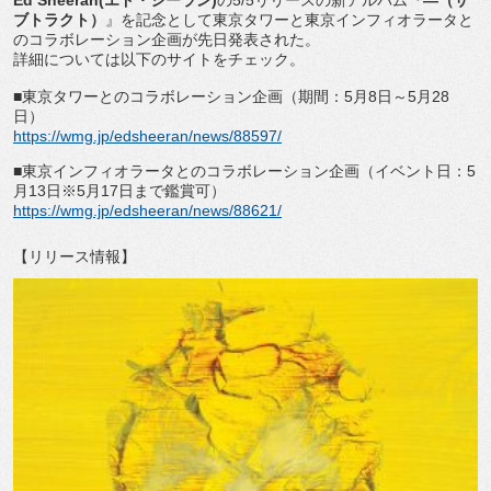
Ed Sheeran(
エド・シーラン
)
の
5/5
リリースの新アルバム
『
―
（サ
ブトラクト）
』
を記念として東京タワーと東京インフィオラータと
のコラボレーシ
ョン企画が先日発表された。
詳細については以下のサイトをチェック。
■東京タワーとのコラボレーション企画（期間：
5
月
8
日～
5
月
2
8
日）
https://wmg.jp/edsheeran/news/
88597/
■東京インフィオラータとのコラボレーション企画（イベント日：
5
月
13
日※
5
月
17
日まで鑑賞可）
https://wmg.jp/edsheeran/news/
88621/
【リリース情報】