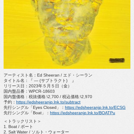
アーティスト名：
Ed Sheeran /
エド・シーラン
タイトル名：『 ―
(
サブトラクト
)
』
リリース日：
2023
年５月５日（金）
国内盤品番：
WPCR-18603
国内盤価格：税抜価格
:\2,700 /
税込価格
:\2,970
予約：
https://edsheeranjp.lnk.to/
subtract
先行シングル「
Eyes Closed
」：
https://edsheeranjp.
lnk.to/ECSG
先行シングル「
Boat
」：
https://
edsheeranjp.lnk.to/BOATPu
＜トラックリスト＞
1. Boat /
ボート
2. Salt Water /
ソルト・ウォーター