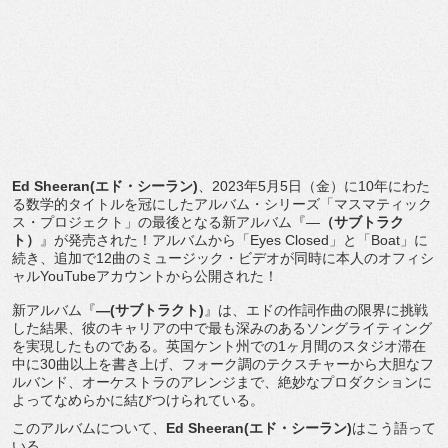
Ed Sheeran(
エド・シーラン
)
、
2023
年
5
月
5
日（金）に
10
年にわた
る数学的タイトルを冠にしたアルバム・シリーズ「
マスマティック
ス・プロジェクト」の最後となる新アルバム『―
（
サブトラク
ト）
』が発売された！アルバムから「
Eyes Closed
」と「
Boat
」に
続き、追加で
12
曲のミュージッ
ク・ビデオが同時に本人のオフィシ
ャル
YouTube
アカウント
から公開された！
新アルバム『
―
(
サブトラクト
)
』は、
エドの作詞作曲の限界に挑戦
した結果、
彼のキャリアの中で最も深みのあるソングライティング
を実現した
ものである。英国ケント州での
1
ヶ月間のスタジオ滞在
中に
30
曲
以上を書き上げ、
フォーク調のテクスチャーから大胆なフ
ルバンド、
オーケストラのアレンジまで、
絶妙なプロダクションに
よってなめらかに結びつけられている。
このアルバムについて、
Ed Sheeran(
エド・シーラン
)
はこう語って
いる。