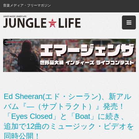
音楽メディア・フリーマガジン
Ed Sheeran(エド・シーラン)、新アル
バム『―（サブトラクト）』発売！
「Eyes Closed」と「Boat」に続き、
追加で12曲のミュージック・ビデオを
同時公開！