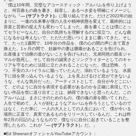
「僕は
10
年間、完璧なアコースティック・
アルバムを作り上げよう
と、何百曲もの曲を書き、録音し、
あるべき姿を明確にイメージし
ながら『
―
(
サブトラクト
)
』
に取り組んできた。だけど
2022
年の始
まりに、
一連の出来事が僕の人生や精神状態を変えて、
最終的には
音楽と芸術の捉え方も変わってしまった。
曲を書くことは僕にとっ
てセラピーなんだ。
自分の気持ちを理解するのに役立つ。
どんな曲
になるかは考えないで、
ただただ思いつくままに書いてきた。そし
て、たった
1
週間で、
1
0
年分の作品を、僕の心の闇の声に全て置き
換えた。
1
ヶ月の間で
、妊娠中の妻は腫瘍があることを告げられ、
出産後まで治療の道がないことを告げられた、
兄弟同然の親友ジャ
マルが急死し、
そして自分の誠実さとソングライターとしてのキャ
リアを守るため
に法廷に立たされることになった。僕は恐怖、う
つ、
不安のスパイラルに陥っていたんだ。溺れているような、
水面
下に頭を突っ込んでいるような、
上を見上げるけど息ができないよ
うな、そんな気分だった。
アーティストとして、自分が今どこにい
て、
どのように自分を表現する必要があるのかを正確に表現してい
ない
作品を世に送り出すことは、納得できないと思ったんだ。
この
アルバムは、まさにそのためのもの。
僕の魂の扉を開いてくれた。
人生で初めて、
人々が好むようなアルバムを作ろうとしているので
はなく、
ただ単に、一人の大人としての人生において、
僕が今いる
場所に正直で、
真実であるものをリリースしているんだ。これは昨
年
2
月の日記の
ようなもので、僕なりに自分に起きていることを整
理したもの。
これが『
―
(
サブトラクト
)
』だ。」
■
Ed Sheeran
オフィシャル
YouTube
アカウント：