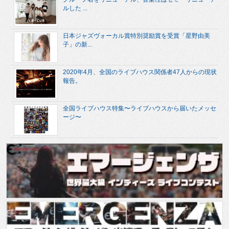
ルした ...
日本ジャズヴォーカル賞特別奨励賞を受賞「星野由美
子」の新...
2020年4月、全国のライブハウス関係者47人からの現状
報告。
全国ライブハウス特集〜ライブハウスから届いたメッセ
ージ〜