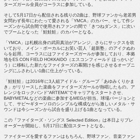
ターズガール全員がコーラスに参加している。
そして
5
月
17
日から配信される残りの
2
曲は、
野球ファンから老若男
女問わず長年にわたって愛される「
YMCA
」のカバー、そして作シ
ーズンから試合間で使用されファンの間で
「きつねダンス」に次い
でブームとなった「鮭鮭鮭」
のカバーとなる。
「
YMCA
」は札幌出身の武田真治がアレンジ、
さらにサックスを吹
いており、メイン・ボーカルにお笑い芸人「
超新塾」のアイクぬわ
らを起用。
コーラスにはファイターズガールが参加しており、本拠
地を
E
S CON FIELD HOKKAIDO
（エスコンフィールド ほっかいど
う）
に移転した新たなファイターズの幕開けを感じさせるオープニ
ング
にふさわしい
1
曲に仕上がっている。
「鮭鮭鮭」は
2016
年に
3
人組アイドル・グループ「
あゆみくりかま
き」
がリリースした楽曲をファイターズガールが熱唱したもの。
ア
レンジをロックバンド“
ARTEMA
”
でキャリアをスタートさせ、
BABYMETAL
などの楽曲に参加
する
MEG
が担当。球場バージョンと
して、サビ〜
ギターソロのシンプルな構成ながら激しいメタル・
サ
ウンドは今シーズンから試合を盛り上げる
1
曲となっている。
この『ファイターズ・ソングス
Selected Edition
』は本日よりプレ
オーダーが開始し、
5
月
17
日に
配信スタートとなる。
ファイターズを愛するファンはもちろん、野球ファン、
音楽ファン