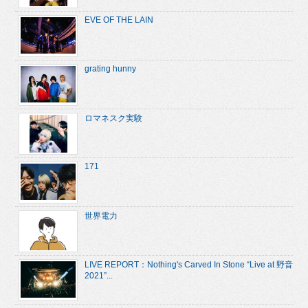
EVE OF THE LAIN
grating hunny
ロマネスク実験
171
世界電力
LIVE REPORT：Nothing's Carved In Stone “Live at 野音
2021”...