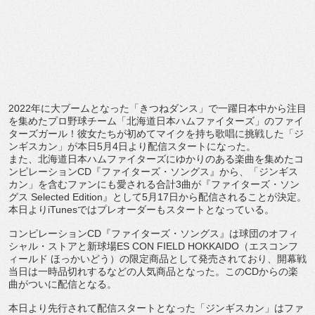
2022
年に大ブームとなった「きつねダンス」
で一躍日本中から注目
を集めたプロ野球チーム「
北海道日本ハムファイターズ」のファイ
ターズガール！
彼女たちが初めてマイクを持ち歌唱に挑戦した「ジ
ンギスカン」
が本日
5
月
4
日より配信スタートになった。
また、
北海道日本ハムファイターズにゆかりのある楽曲を集めたコ
ンピレ
ーション
CD
『ファイターズ・ソングス』から、「ジンギス
カン」
を含むファンにも愛される合計
3
曲が『ファイターズ・ソン
グス
Selected Edition
』として
5
月
17
日から配信されることが決定。
本日より
iTunes
ではプレオーダーもスタートとなっている。
コンピレーション
CD
『ファイターズ・ソングス』
は球団のオフィ
シャル・ストアと新球場
E
S CON FIELD HOKKAIDO
（エスコンフ
ィールド ほっかいどう）の限定商品として発売されており、
開幕戦
当日は一時品切れするなどの人気商品となった。この
CD
か
らの楽
曲がついに配信となる。
本日より先行されて配信スタートとなった「ジンギスカン」
はファ