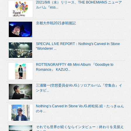
2021/9/8（水）リリース、THE BOHEMIANS ニューア
ルバム『ess...
京都大作戦2021参戦後記
SPECIAL LIVE REPORT：Nothing's Carved In Stone
“Wonderer ...
ROTTENGRAFFTY 4th Mini Album 『Goodbye to
Romance』 KAZUO...
三浦隆一(空想委員会Vo./G.) ソロアルバム『空集合』イ
ンタビ...
Nothing’s Carved In Stone Vo./G.村松拓 続・たっきゅん
のキ...
それでも世界が続くならインタビュー：終わりを見据え