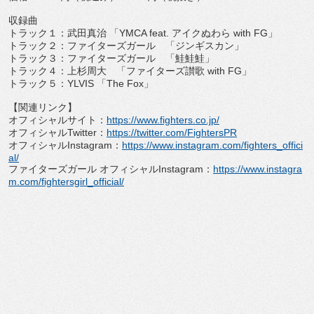
収録曲
トラック１：武田真治 「
YMCA feat.
アイクぬわら
with FG
」
トラック２：ファイターズガール 「ジンギスカン」
トラック３：ファイターズガール 「鮭鮭鮭」
トラック４：上杉周大 「ファイターズ讃歌
with FG
」
トラック５：
YLVIS
「
The Fox
」
【関連リンク】
オフィシャルサイト：
https://www.
fighters.co.jp/
オフィシャル
Twitter
：
https://twitter.
com/FightersPR
オフィシャル
Instagram
：
https://www.
instagram.com/fighters_
offici
al/
ファイターズガール オフィシャル
Instagram
：
https://www.
instagra
m.com/fightersgirl_
official/