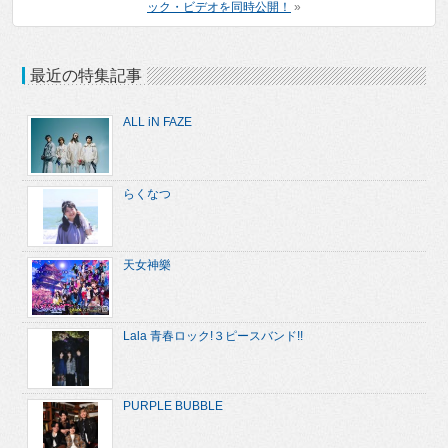
ック・ビデオを同時公開！
»
最近の特集記事
ALL iN FAZE
らくなつ
天女神樂
Lala 青春ロック!３ピースバンド!!
PURPLE BUBBLE