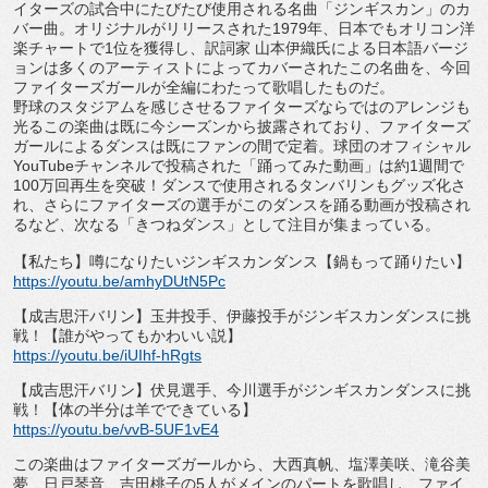
イターズの試合中にたびたび使用される名曲「
ジンギスカン」のカ
バー曲。オリジナルがリリースされた
1979
年、日本でもオリコン洋
楽チャートで
1
位を獲得し、訳詞家 山本伊織氏による日本語バージ
ョンは多くのアーティストによって
カバーされたこの名曲を、
今回
ファイターズガールが全編にわたって歌唱したものだ。
野球のスタジアムを感じさせるファイターズならではのアレンジも
光るこの楽曲は既に今シーズンから披露されており、
ファイターズ
ガールによるダンスは既にファンの間で定着。
球団のオフィシャル
YouTube
チャンネルで投稿された「
踊ってみた動画」は約
1
週間で
100
万回再生を突破！
ダンスで使用されるタンバリンもグッズ化さ
れ、
さらにファイターズの選手がこのダンスを踊る動画が投稿され
るな
ど、次なる「きつねダンス」として注目が集まっている。
【私たち】噂になりたいジンギスカンダンス【鍋もって踊りたい】
https://youtu.be/amhyDUtN5Pc
【成吉思汗バリン】玉井投手、
伊藤投手がジンギスカンダンスに挑
戦！【
誰がやってもかわいい説】
https://youtu.be/iUIhf-hRgts
【成吉思汗バリン】伏見選手、
今川選手がジンギスカンダンスに挑
戦！【
体の半分は羊でできている】
https://youtu.be/vvB-5UF1vE4
この楽曲はファイターズガールから、大西真帆、塩澤美咲、
滝谷美
夢、日戸琴音、吉田桃子の
5
人がメインのパートを歌唱し、
ファイ