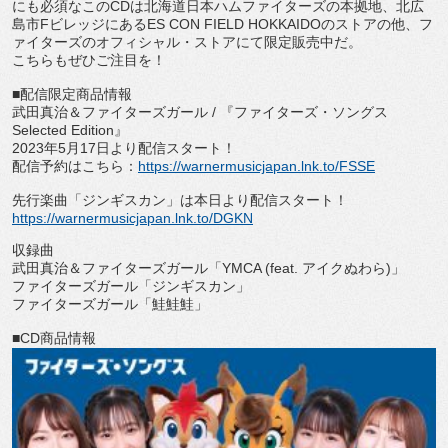
にも必須なこの
CD
は北海道日本ハムファイターズの本
拠地、北広
島市
F
ビレッジにある
ES CON FIELD HOKKAIDO
のストアの他、フ
ァイターズのオフィシャル・
ストアにて限定販売中だ。
こちらもぜひご注目を！
■配信限定商品情報
武田真治＆ファイターズガール
/
『ファイターズ・ソングス
Selected Edition
』
2023
年
5
月
17
日より配信スタート！
配信予約はこちら：
https://
warnermusicjapan.lnk.to/FSSE
先行楽曲「ジンギスカン」は本日より配信スタート！
https://warnermusicjapan.lnk.
to/DGKN
収録曲
武田真治＆ファイターズガール「
YMCA (feat.
アイクぬわら
)
」
ファイターズガール「ジンギスカン」
ファイターズガール「鮭鮭鮭」
■
CD
商品情報