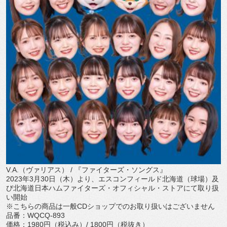
V.A.
（ヴァリアス）
/
『ファイターズ・ソングス』
2023
年
3
月
30
日（木）より、エスコンフィールド北海道（
球場）及
び北海道日本ハムファイターズ・オフィシャル・
ストアにて取り扱
い開始
※こちらの商品は一般
CD
ショップでのお取り扱いはございません
品番：
WQCQ-893
価格：
1980
円（税込み）
/ 1800
円（税抜き）