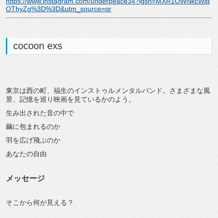
https://www.instagram.com/underpeace34?igsh=MXR1OWNkcWlq
OThyZg%3D%3D&utm_source=qr
cocoon exs
東京は西の町、福生のインストゥルメンタルバンド。さまざまな風
景、記憶を巡り映画を見ているかのよう。
生み出された音の中で
繭に包まれるのか
羽を広げ飛ぶのか
あなたの自由
メッセージ
そこから何が見える？