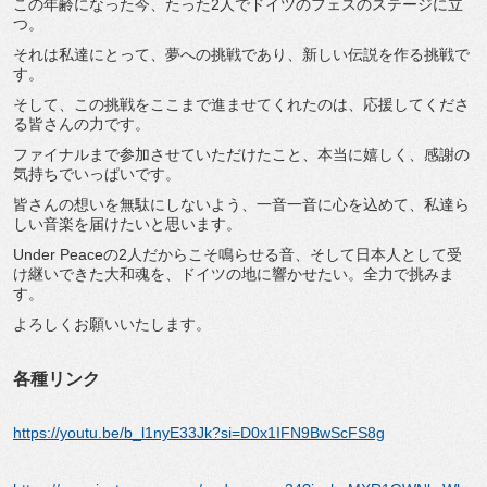
この年齢になった今、たった2人でドイツのフェスのステージに立
つ。
それは私達にとって、夢への挑戦であり、新しい伝説を作る挑戦で
す。
そして、この挑戦をここまで進ませてくれたのは、応援してくださ
る皆さんの力です。
ファイナルまで参加させていただけたこと、本当に嬉しく、感謝の
気持ちでいっぱいです。
皆さんの想いを無駄にしないよう、一音一音に心を込めて、私達ら
しい音楽を届けたいと思います。
Under Peaceの2人だからこそ鳴らせる音、そして日本人として受
け継いできた大和魂を、ドイツの地に響かせたい。全力で挑みま
す。
よろしくお願いいたします。
各種リンク
https://youtu.be/b_l1nyE33Jk?si=D0x1IFN9BwScFS8g