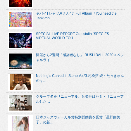
ヤバイTシャツ屋さん4th Full Album『You need the
Tank-top...
SPECIAL LIVE REPORT Crossfaith “SPECIES
VIRTUAL WORLD TOU...
開催から2週間「感染者なし」 RUSH BALL 2020スペシ
ャルライ...
Nothing’s Carved In Stone Vo./G.村松拓 続・たっきゅん
のキ...
グループ名をリニューアル、音楽性はセミ・リニューア
ルした ...
日本ジャズヴォーカル賞特別奨励賞を受賞「星野由美
子」の新...