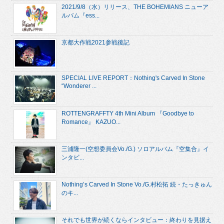
2021/9/8（水）リリース、THE BOHEMIANS ニューア
ルバム『ess...
京都大作戦2021参戦後記
SPECIAL LIVE REPORT：Nothing's Carved In Stone
“Wonderer ...
ROTTENGRAFFTY 4th Mini Album 『Goodbye to
Romance』 KAZUO...
三浦隆一(空想委員会Vo./G.) ソロアルバム『空集合』イ
ンタビ...
Nothing’s Carved In Stone Vo./G.村松拓 続・たっきゅん
のキ...
それでも世界が続くならインタビュー：終わりを見据え