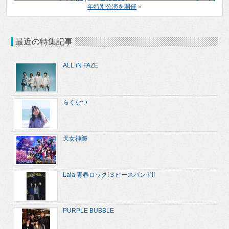
年特別公演を開催
»
最近の特集記事
ALL iN FAZE
らくなつ
天女神樂
Lala 青春ロック!３ピースバンド!!
PURPLE BUBBLE