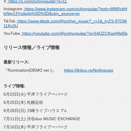
X:
https://x.com/ochiyoguitar?s=11
Instagram:
https://www.instagram.com/ochiyoguitar?igsh=MW5ybH
lxNm13Yzdpdg%3D%3D&utm_source=qr
TikTok:
https://www.tiktok.com/@ochiyo_music?_r=1&_t=ZS-97CMi
11Kx3U
YouTube:
https://youtube.com/@ochiyoguitar?si=54OZCfIopHjfid5b
リリース情報／ライブ情報
最新リリース:
『Rumination(DEMO ver.)』
https://linkco.re/Nx4mpvpq
ライブ情報:
6月23日(火) 平岸フライアーパーク
6月25日(木) 札幌近松
6月28日(日) 川崎ライブハウス Y's
7月11日(土) 渋谷duo MUSIC EXCHANGE
7月16日(木) 平岸フライアーパーク