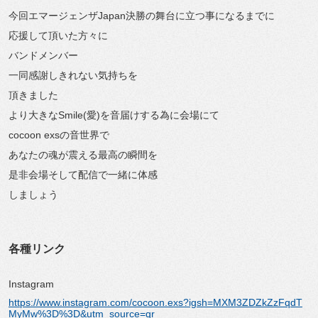
今回エマージェンザJapan決勝の舞台に立つ事になるまでに
応援して頂いた方々に
バンドメンバー
一同感謝しきれない気持ちを
頂きました
より大きなSmile(愛)を音届けする為に会場にて
cocoon exsの音世界で
あなたの魂が震える最高の瞬間を
是非会場そして配信で一緒に体感
しましょう
各種リンク
Instagram
https://www.instagram.com/cocoon.exs?igsh=MXM3ZDZkZzFqdT
MyMw%3D%3D&utm_source=qr