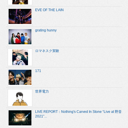
EVE OF THE LAIN
grating hunny
ロマネスク実験
171
世界電力
LIVE REPORT：Nothing's Carved In Stone “Live at 野音
2021”...