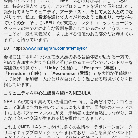
今回のイベントについて、「
NEBULAを特別な存在にしているの
は、特定の個人ではなく、
このプロジェクトを通じて長年にわたり
築かれてきた
コミュニティ
、アーティスト、そして人と人とのつな
がり
です。私は、
音楽を通
じて人々がどのように集まり、つながっ
ていくのか
、
そしてNEBULAが東京のエレクトロニックミュージッ
クシーン
の中でどのような役割を果たしているのかというストーリ
ーこそが
、最も意義深く、取り上げる価値のある部分だと考えてい
ます」
と語っています。
DJ：https://
www.instagram.com/
afemsyko/
会場にはエネルギッシュで没入感のある音楽体験が広がる一方で、
初めて参加する方でも自然と溶け込めるオープンでフレンドリーな
雰囲気が特徴です。
「Unity（団結）」「Respect（
尊重）」
「Freedom（自由）」「Awareness（
意識）」
を大切な価値観と
して掲げ、
参加者一人ひとりが自分らしく過ごせる環境づくりを目
指していま
す。
コミュニティを中心に成長を続けるNEBULA
NEBULAが支持を集めている理由の一つは、
音楽だけでなくコミュ
ニティ形成にも力を注いでいる点にあります
。国内外のアーティス
トによるパフォーマンスに加え、
来場者同士が自然につながり、
新
たな出会いや交流が生まれる場を提供してきました。
これまでNEBULAをきっかけに多くの友情やコラボレーション
、ク
リエイティブプロジェクトが生まれており、
単なる音楽イベントに