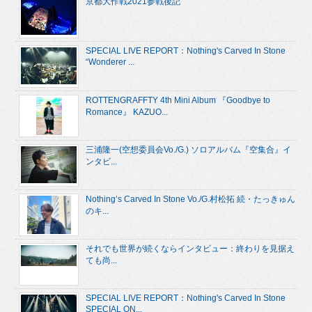
京都大作戦2021参戦後記
SPECIAL LIVE REPORT：Nothing's Carved In Stone
“Wonderer ...
ROTTENGRAFFTY 4th Mini Album 『Goodbye to
Romance』 KAZUO...
三浦隆一(空想委員会Vo./G.) ソロアルバム『空集合』イ
ンタビ...
Nothing’s Carved In Stone Vo./G.村松拓 続・たっきゅん
のキ...
それでも世界が続くならインタビュー：終わりを見据え
ても尚...
SPECIAL LIVE REPORT：Nothing's Carved In Stone
SPECIAL ON...