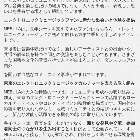
とどまらないコミュニティとして発展を続け
ています。ダンスフロ
アは音楽を楽しむだけの場所ではなく、
人々が出会い、表現し、
思
い出を共有する場として機能しています。
エレクトロニックミュージックファンに新たな出会いと体験を提供
NEBULAは、長年シーンを支えてきたファンはもちろん、
エレクト
ロニックミュージックに初めて触れる方まで幅広く楽しめ
るイベン
トです。
来場者は音楽体験だけでなく、新しいアーティストとの出会いや、
共通の価値観を持つ仲間との交流を楽しむことができます。
さまざ
まな国籍や文化的背景を持つ人々が集まることで、
ダンスフロアの
内外
を問わず自然なコミュニティ形成が生まれています。
東京のエレクトロニックミュージックカルチャーを支える取り組み
NEBULAの大きな特徴の一つは、
コミュニティ形成への取り組みに
加え、
東京のエレクトロニックミュージックシーンで活躍するロー
カルア
ーティストやコレクティブとの積極的な協業です。
国内外の
影響を取り入れながらも、
地域コミュニティとの結びつきを大切に
し、
新たな才能が活躍できる機会の創出に取り組んでいます。
各イベントは、音楽を楽しむだけでなく、
新たな発見や交流、
参加
者同士のつながりを生み出すこと
を目的として企画されていま
す。
NEBULAは今後も、誰もが歓迎され、
自分らしく過ごせる環境を提