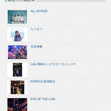
ALL iN FAZE
らくなつ
天女神樂
Lala 青春ロック!３ピースバンド!!
PURPLE BUBBLE
EVE OF THE LAIN