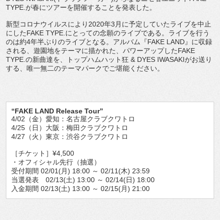
TYPE.が春にツアーを開催することを発表した。
新型コロナウイルスにより2020年3月に予定していたライブを中止
にしたFAKE TYPE.にとっての念願のライブである。ライブを行う
のは約4年半ぶりのライブとなる。アルバム『FAKE LAND』に収録
される、遊園地をテーマに描かれた、パワーアップしたFAKE
TYPE.の新曲達を、トップハムハット狂 & DYES IWASAKIがお送り
する、唯一無二のテーマパークでご堪能ください。
“FAKE LAND Release Tour”
4/02（金）愛知：名古屋クラブクワトロ
4/25（日）大阪：梅田クラブクワトロ
4/27（火）東京：渋谷クラブクワトロ
［チケット］¥4,500
・オフィシャル先行（抽選）
受付期間 02/01(月) 18:00 ～ 02/11(木) 23:59
当選発表 02/13(土) 13:00 ～ 02/14(日) 18:00
入金期間 02/13(土) 13:00 ～ 02/15(月) 21:00