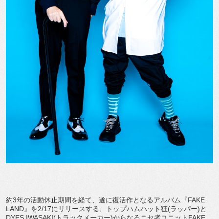
約3年の活動休止期間を経て、遂に復活作となるアルバム『FAKE
LAND』を2/17にリリースする、トップハムハット狂(ラッパー)と
DYES IWASAKI(トラックメーカー)からなるニセ者ユニットFAKE