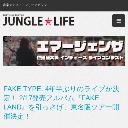
音楽メディア・フリーマガジン
FAKE TYPE. 4年半ぶりのライブが決
定！ 2/17発売アルバム『FAKE
LAND』を引っさげ、東名阪ツアー開
催決定！