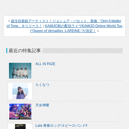
«
超注目新鋭アーティスト！ジョシュア・バセット、新曲「Only A Matter
of Time」をリリース！
|
KAMIJO初の配信ライヴKAMIJO Online World Tou
r“Queen of Versailles -LAREINE-”が決定！
»
最近の特集記事
ALL iN FAZE
らくなつ
天女神樂
Lala 青春ロック!３ピースバンド!!