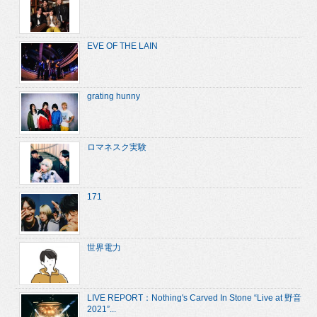
EVE OF THE LAIN
grating hunny
ロマネスク実験
171
世界電力
LIVE REPORT：Nothing's Carved In Stone “Live at 野音
2021”...