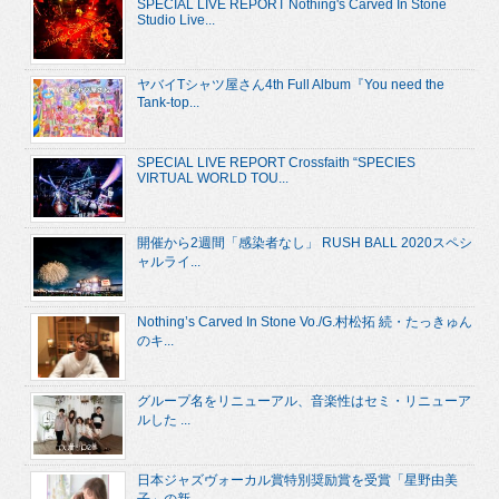
SPECIAL LIVE REPORT Nothing's Carved In Stone
Studio Live...
ヤバイTシャツ屋さん4th Full Album『You need the
Tank-top...
SPECIAL LIVE REPORT Crossfaith “SPECIES
VIRTUAL WORLD TOU...
開催から2週間「感染者なし」 RUSH BALL 2020スペシ
ャルライ...
Nothing’s Carved In Stone Vo./G.村松拓 続・たっきゅん
のキ...
グループ名をリニューアル、音楽性はセミ・リニューア
ルした ...
日本ジャズヴォーカル賞特別奨励賞を受賞「星野由美
子」の新...