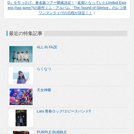
D』を引っさげ、東名阪ツアー開催決定！
|
延期となっていたLimited Expr
ess (has gone?)の新作ミニ・アルバム「The Sound of Silence」のレコ発
ワンマンライヴの日程が決定！！
»
最近の特集記事
ALL iN FAZE
らくなつ
天女神樂
Lala 青春ロック!３ピースバンド!!
PURPLE BUBBLE