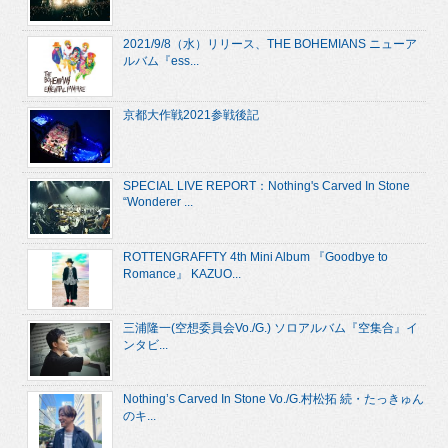
2021/9/8（水）リリース、THE BOHEMIANS ニューア
ルバム『ess...
京都大作戦2021参戦後記
SPECIAL LIVE REPORT：Nothing's Carved In Stone
“Wonderer ...
ROTTENGRAFFTY 4th Mini Album 『Goodbye to
Romance』 KAZUO...
三浦隆一(空想委員会Vo./G.) ソロアルバム『空集合』イ
ンタビ...
Nothing’s Carved In Stone Vo./G.村松拓 続・たっきゅん
のキ...