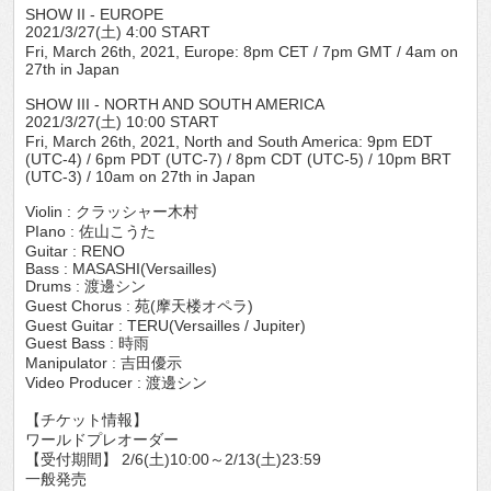
SHOW II - EUROPE
2021/3/27(土) 4:00 START
Fri, March 26th, 2021, Europe: 8pm CET / 7pm GMT / 4am on
27th in Japan
SHOW III - NORTH AND SOUTH AMERICA
2021/3/27(土) 10:00 START
Fri, March 26th, 2021, North and South America: 9pm EDT
(UTC-4) / 6pm PDT (UTC-7) / 8pm CDT (UTC-5) / 10pm BRT
(UTC-3) / 10am on 27th in Japan
Violin : クラッシャー木村
PIano : 佐山こうた
Guitar : RENO
Bass : MASASHI(Versailles)
Drums : 渡邊シン
Guest Chorus : 苑(摩天楼オペラ)
Guest Guitar : TERU(Versailles / Jupiter)
Guest Bass : 時雨
Manipulator : 吉田優示
Video Producer : 渡邊シン
【チケット情報】
ワールドプレオーダー
【受付期間】 2/6(土)10:00～2/13(土)23:59
一般発売