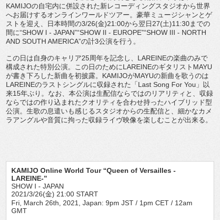
KAMIJOの自宅内に併設された新レコーディングスタジオから世界
へお届けするオンラインワールドツアー。豪華ミュージシャンとゲ
ストを迎え、日本時間の3/26(金)21:00から翌日27(土)11:30までの
間に“SHOW I - JAPAN”“SHOW II - EUROPE”“SHOW III - NORTH
AND SOUTH AMERICA”の計3公演を行う。
この日は自身のキャリア25周年を記念し、LAREINEの楽曲のみで
構成された特別公演。この日のためにLAREINEのギタリストMAYU
が書き下ろした新曲を初披露。KAMIJOがMAYUの新曲を歌うのは
LAREINEのラストシングルに収録された「Last Song For You」以
来15年ぶり。なお、本公演は生配信ならではのリアリティと、収録
ならではの作り込まれたクオリティを合わせ持ったハイブリッド型
公演。生歌の息遣いも感じるスタジオからの生配信と、細かなカメ
ラアングルや音質に拘った収録ライヴ映像を楽しむことが出来る。
KAMIJO Online World Tour “Queen of Versailles -
LAREINE-”
SHOW I - JAPAN
2021/3/26(金) 21:00 START
Fri, March 26th, 2021, Japan: 9pm JST / 1pm CET / 12am
GMT