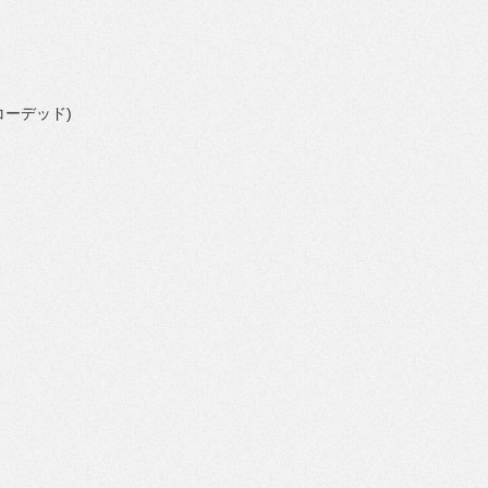
」
コーデッド)