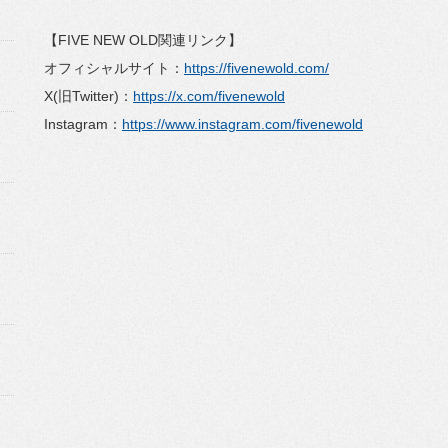
【FIVE NEW OLD関連リンク】
オフィシャルサイト：
https://fivenewold.com/
X(旧Twitter)：
https://x.com/fivenewold
Instagram：
https://www.instagram.com/fivenewold