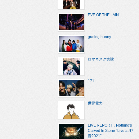
EVE OF THE LAIN
grating hunny
ロマネスク実験
171
世界電力
LIVE REPORT：Nothing's
Carved In Stone “Live at 野
音2021”...