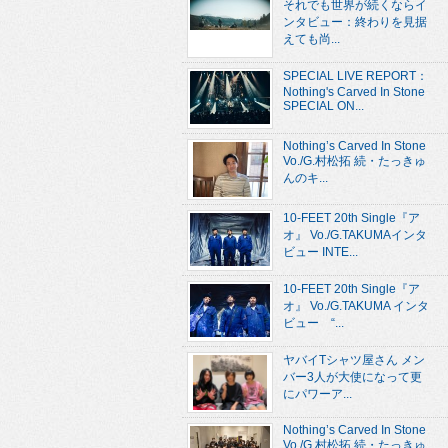
それでも世界が続くならイ
ンタビュー：終わりを見据
えても尚...
SPECIAL LIVE REPORT：
Nothing's Carved In Stone
SPECIAL ON...
Nothing’s Carved In Stone
Vo./G.村松拓 続・たっきゅ
んのキ...
10-FEET 20th Single『ア
オ』 Vo./G.TAKUMAインタ
ビュー INTE...
10-FEET 20th Single『ア
オ』 Vo./G.TAKUMA インタ
ビュー “...
ヤバイTシャツ屋さん メン
バー3人が大使になって更
にパワーア...
Nothing’s Carved In Stone
Vo./G.村松拓 続・たっきゅ