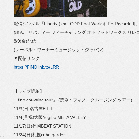
配信シングル「Liberty (feat. ODD Foot Works) [Re-Recorded]
(読み：リバティー フィーチャリング オドフットワークス リレ
8/9(金)配信
(レーベル：ワーナーミュージック・ジャパン)
▼配信リンク
https://FiNO.lnk.to/LRR
【ライブ詳細】
「fino crewsing tour」 (読み：フィノ クルージング ツアー)
11/3(日)名古屋E.L.L
11/4(月祝)大阪Yogibo META VALLEY
11/17(日)福岡BEAT STATION
11/24(日)札幌cube garden