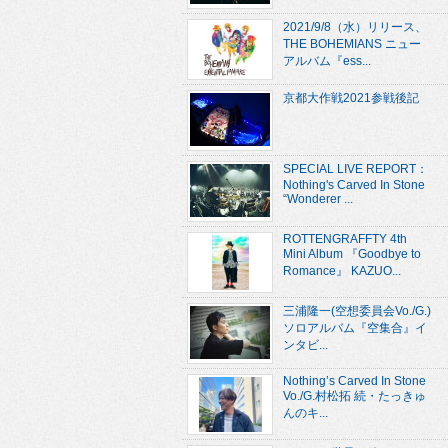
2021/9/8（水）リリース、
THE BOHEMIANS ニュー
アルバム『ess...
京都大作戦2021参戦後記
SPECIAL LIVE REPORT：
Nothing's Carved In Stone
“Wonderer ...
ROTTENGRAFFTY 4th
Mini Album 『Goodbye to
Romance』 KAZUO...
三浦隆一(空想委員会Vo./G.)
ソロアルバム『空集合』イ
ンタビ...
Nothing’s Carved In Stone
Vo./G.村松拓 続・たっきゅ
んのキ...