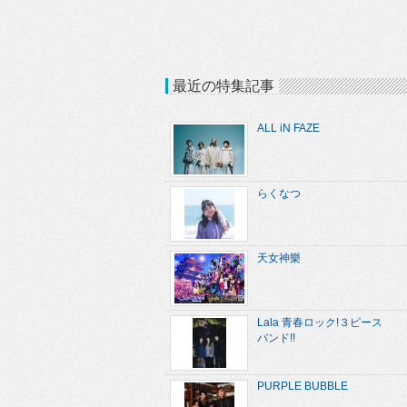
最近の特集記事
ALL iN FAZE
らくなつ
天女神樂
Lala 青春ロック!３ピース
バンド!!
PURPLE BUBBLE