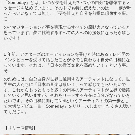
「Someday」とは、いつか夢を叶えた“いつかの自分”を想像するメ
ッセージを込めています。その中でも特に伝えたいのは、 「夢が叶
ったらいいな」では無く、「夢を叶えた自分を前提に想像する事。
こ
のイマジネーションが夢を実現するすべての原動力となっていると
思っています。夢に挑戦するすべての人への応援歌になったら嬉し
いです！
1 年前、アクターズのオーディションを受けた時にあるテレビ局の
インタビューを受けて話したことが今でも変わらず自分の目標にな
っています。それは、「日本の音楽文化を高めたい！」という事。
そ
のためには、自分自身が世界に通用するアーティストになって、世
界中の人たちに「日本の音楽は凄い！」って感じてもらいたいで
す。これからもっともっと多くの日本のアーティストが世界で活躍
していくと思いますが、それをリードする存在に自分がなっていき
たいです。その目標に向けてNeilというアーティストの第一歩とし
て大切なデビュー曲「Someday」をリリースします！たくさん聴い
てください。
【リリース情報】