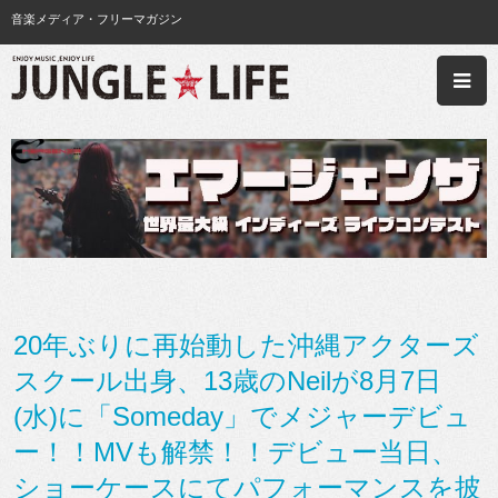
音楽メディア・フリーマガジン
20年ぶりに再始動した沖縄アクターズ
スクール出身、13歳のNeilが8月7日
(水)に「Someday」でメジャーデビュ
ー！！MVも解禁！！デビュー当日、
ショーケースにてパフォーマンスを披