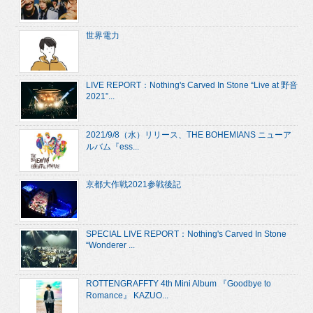
世界電力
LIVE REPORT：Nothing's Carved In Stone “Live at 野音
2021”...
2021/9/8（水）リリース、THE BOHEMIANS ニューア
ルバム『ess...
京都大作戦2021参戦後記
SPECIAL LIVE REPORT：Nothing's Carved In Stone
“Wonderer ...
ROTTENGRAFFTY 4th Mini Album 『Goodbye to
Romance』 KAZUO...