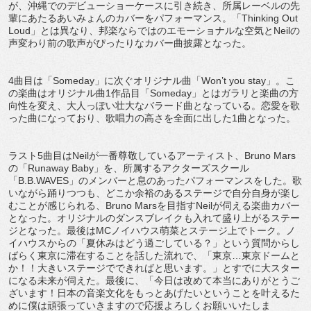
が、沖縄でのデビューショーケースに引き続き、所属レーベルの先
輩にあたるあいみょんのカバーをパフォーマンス。「Thinking Out
Loud」とは異なり、邦楽ならではのエモーショナルな空気とNeilの
声変わり前の歌声がぴったりなカバー曲披露となった。
4曲目は「Someday」に次ぐオリジナル曲「Won’t you stay」。こ
の楽曲はオリジナル曲1作品目「Someday」とはガラリと楽曲の方
向性を変え、大人っぽい壮大なバラード曲となっている。恋愛を歌
った曲になっており、歌唱力の高さを全面に出した1曲となった。
ラスト5曲目はNeilが一番尊敬しているアーティスト、Bruno Mars
の「Runaway Baby」を、所属するアクターズスクール
「B.B.WAVES」のメンバーと息のあったパフォーマンスをした。歌
いながら踊りつつも、どこか余裕のあるステージで自分自身が楽し
むことが感じられる、Bruno Marsを目指すNeilが伺える楽曲カバー
となった。オリジナルのダンスブレイクも入れて盛り上がるステー
ジとなった。最後はMCノイハウス萌菜とステージ上でトーク。ノ
イハウスからの「夏休みはどう過ごしている？」という質問からし
ばらく東京に滞在することを話した流れで、「東京…東京ドームと
か！！大きいステージでできればと思います。」とすでに大スター
になる未来が伺えた。最後に、「今日は改めて本当にありがとうご
ざいます！日本の音楽文化をもっとあげたいということを叶えるた
めに僕は頑張っていきますので応援よろしくお願いいたしま