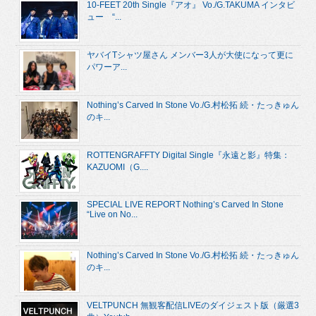
10-FEET 20th Single『アオ』 Vo./G.TAKUMA インタビ
ュー “...
ヤバイTシャツ屋さん メンバー3人が大使になって更に
パワーア...
Nothing’s Carved In Stone Vo./G.村松拓 続・たっきゅん
のキ...
ROTTENGRAFFTY Digital Single『永遠と影』特集：
KAZUOMI（G....
SPECIAL LIVE REPORT Nothing’s Carved In Stone
“Live on No...
Nothing’s Carved In Stone Vo./G.村松拓 続・たっきゅん
のキ...
VELTPUNCH 無観客配信LIVEのダイジェスト版（厳選3