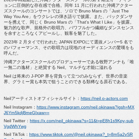
ョンに圧倒的な存在感で合格。同年 11 月に行われた沖縄アクター
ズスクールのコンサートでは、ソロで Bruno Mars の「Just The
Way You Are」をウクレレの弾き語りで披露。また、バックダンサ
ーを携えて、同じく Bruno Mars の「That’s What I Like」を披露。
魅力的な歌声、規格外の歌唱力、パワフルかつ繊細なダンスセンス
を余すところなくアピールし、観客を魅了した。
2023年 2 月タイで行われた JAPAN EXPOにて選抜メンバー5 名で
のパフォーマンス、その歌唱力は現地のオーディエンスの驚嘆をも
呼んだ。
沖縄アクターズスクールのプロデューサーである牧野アンナも「唯
一無二の逸材」と絶賛する Neil。マルチな才能に溢れる
Neil は将来の J-POP 界を背負って立つのみならず、世界の音楽
界、グラミー賞も本気で狙うことのできる類稀なる原石である。
Neilアーティストオフィシャルサイト：
https://neil.o-actors.com
Neil Instagram：
https://www.instagram.com/neil.okinawa?igsh=MX
J6Ym5kdjBmeGIxaw==
Neil Twitter：
https://x.com/neil_okinawa?s=11&t=pE8h1s9Kpy-sub
VgdWhYwg
Neil TikTok：
https://www.tiktok.com/@neil.okinawa?_t=8m5a2vSR