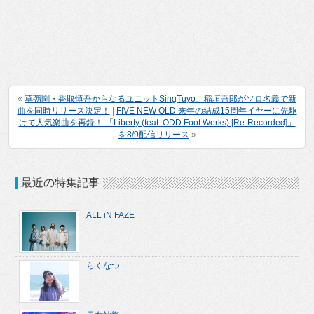
«
草彅剛・香取慎吾からなるユニットSingTuyo、稲垣吾郎がソロ名義で新
曲を同時リリース決定！
|
FIVE NEW OLD 来年の結成15周年イヤーに先駆
けて人気楽曲を再録！ 「Liberty (feat. ODD Foot Works) [Re-Recorded]」
を8/9配信リリース
»
最近の特集記事
ALL iN FAZE
らくなつ