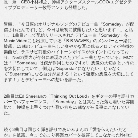
長 兼 CEO小林和之、沖縄アクターズスクールCOO/エグゼクテ
ィブプロデューサー牧野アンナも登壇した。
冒頭、「今日僕のオリジナルソングのデビュー曲『Someday』が配
信されたんですけど、今日は最初に披露したいと思います！」と話
し、1曲目として配信リリースされたデビュー曲「Someday」を、
Music Videoにも出演している「B.B WAVES」のメンバーと一緒に
披露。13歳のデビュー曲らしい爽やかな耳に残るメロディが特徴の
楽曲だ。ラスサビ前後のハイトーンボイスがポイントになってお
り、Neilの実力が存分に表現されたデビュー曲となっている。MCで
は「『Someday』は僕が作詞したのですが、想像の大切さというの
を大切にしていて、例えば”Superstar”になりたい、じゃなく
て”Superstar”になる自分が見える！という確定の想像を大切にして
ます！」とデビュー曲への想いを語った。
2曲目はEd Sheeranの「Thinking Out Loud」をギターの弾き語りカ
バーでパフォーマンス。「Someday」とは異なった落ち着いた雰囲
気で、抑揚を上手くつけた歌い方を13歳ながら見事にこなしてい
た。
続く3曲目は同じく弾き語りであいみょんの「愛を伝えたいだと
か」を披露。今まであまり邦楽カバーを披露してこなかったNeilだ