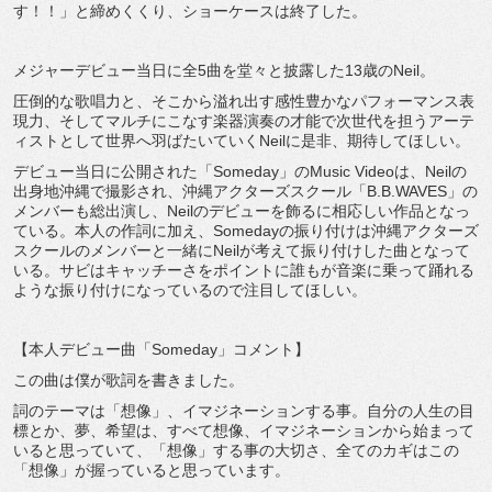
す！！」と締めくくり、ショーケースは終了した。
メジャーデビュー当日に全5曲を堂々と披露した13歳のNeil。
圧倒的な歌唱力と、そこから溢れ出す感性豊かなパフォーマンス表
現力、そしてマルチにこなす楽器演奏の才能で次世代を担うアーテ
ィストとして世界へ羽ばたいていくNeilに是非、期待してほしい。
デビュー当日に公開された「Someday」のMusic Videoは、Neilの
出身地沖縄で撮影され、沖縄アクターズスクール「B.B.WAVES」の
メンバーも総出演し、Neilのデビューを飾るに相応しい作品となっ
ている。本人の作詞に加え、Somedayの振り付けは沖縄アクターズ
スクールのメンバーと一緒にNeilが考えて振り付けした曲となって
いる。サビはキャッチーさをポイントに誰もが音楽に乗って踊れる
ような振り付けになっているので注目してほしい。
【本人デビュー曲「Someday」コメント】
この曲は僕が歌詞を書きました。
詞のテーマは「想像」、イマジネーションする事。自分の人生の目
標とか、夢、希望は、すべて想像、イマジネーションから始まって
いると思っていて、「想像」する事の大切さ、全てのカギはこの
「想像」が握っていると思っています。