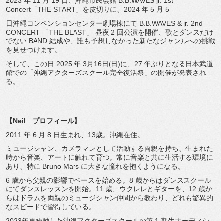
2023 年 11 月 19 日、沖縄市民会館 B.B.WAVES jr. 1st
Concert「THE START」を皮切りに、2024 年 5 月 5
日沖縄コンベンションセンター劇場棟にて B.B.WAVES & jr. 2nd
CONCERT 「THE BLAST」 昼夜 2 回公演を開催、歌とダンスだけ
でない BAND 結成や、誰も予想しなかった新たなジャンルへの挑戦
を見せつけます。
そして、この日 2025 年 3月16日(日)に、27 年ぶりとなる日本武道
館での「沖縄アクターズスクール完全復活祭」の開催が発表され
る。
【Neil プロフィール】
2011 年 6 月 8 日生まれ、13歳。沖縄在住。
ミュージシャン、カメラマンとして活動する両親を持ち、生まれた
時から音楽、アートに触れて育つ。常に音楽と共に生活する環境に
あり、特に Bruno Mars に大きな憧れを抱くようになる。
6 歳から父親の影響でベースを始める。8 歳からはダンススクール
にてダンスレッスンを開始。11 歳、ウクレレとギターを、12 歳か
らはドラムを両親のミュージシャン仲間から教わり、どれも驚異的
なスピードで習得している。
2023年再始動した沖縄アクターズスクールの第 1 期生オーディシ