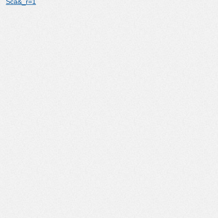
Sca&_r=1