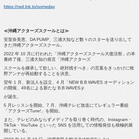
https://neil.lnk.to/someday
≪
沖縄アクターズスクールとは≫
安室奈美恵、DA PUMP、三浦大知など数々のスターを送り出して
きた沖縄アクターズスクール。
2022 年 10 月に行われた「沖縄アクターズスクール大復活祭」の本
番終了後、三浦大知の発言「沖縄アクターズ
スクールを継承して欲しい、絶対残すべき」の言葉をきっかけに牧
野アンナが再始動することを決意。
翌年 1 月、新法人を設立、4 月「NEW B.B.WAVES オーディション
の開催、49名による新たな B.B.WAVES jr.
が誕生。
5 月レッスンを開始、7 月、沖縄テレビ放送にてレギュラー番組
「アクターズTune!」を開始。
また、テレビのみならずメディアを取り巻く時代の、Instagram・
TikTok・YouTube といった SNS を活用しての情報発信も積極的展
開している。