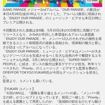
GANG PARADE
メジャー
2nd
アルバム「
OUR PARADE
」の配信が
本日
4
月
28
日
(
金
)0:00
よりスター
トした。アルバム
1
曲目に収録され
る「
ENJOY OUR PARADE
」のミュージック・ビデオも本日
21
時に
プレミア公
開される。
今回配信された楽曲は全
8
曲。
5
月
10
日
(
水
)
の
CD
発売に先駆
けての
リリースとなり、
J
×
SxK
が作詞した希望溢れるアルバム
表題曲
「
ENJOY OUR PARADE
」や、メンバー
13
人のそれぞれの個性を堪
能できる
ユニット歌唱形式の楽曲も収録され、
現体制の魅力と新し
さが詰まったアルバムになっている。
「
ENJOY OUR PARADE
」ミュージック・
ビデオはメンバーが大き
なジグソーパズルを完成させるべく壮大な
自然の中で奮闘するエモ
ーショナルな内容。
3
月に
MV
が公開され
た「
SUPER PARTY
PEOPLE
」に続き、ダンスの振付は東京ゲゲゲイが担当。昨年
リリ
ースされた「
Priority
」のミュージック・
ビデオでも監督を務めた
OFBYFOR TOKYO
の
YUKARI
氏が今回もディレクションを担当し
た。
監督より、コメントも届いている。
【
YUKARI
コメント】
「今回の
MV
は、『困難を乗り越えるメンバーの姿』『
メンバー同
士の絆』がコンセプトとなっています。
前回ご一緒した『
Priority
』
を超える困難として用意したのが、『
急傾斜の砂丘をひたすら駆け