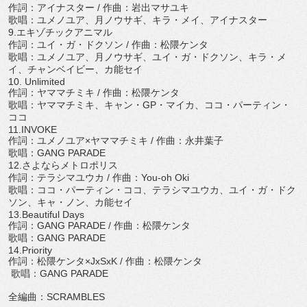
作詞：アイナスター
/
作曲：岩出マサユキ
歌唱：ユメノユア、月ノウサギ、キラ・メイ、アイナスター
9.
エキゾチックアニマル
作詞：ユイ・ガ・ドクソン
/
作曲：松隈ケンタ
歌唱：ユメノユア、月ノウサギ、ユイ・ガ・ドクソン、キラ・
メ
イ、チャンベイビー、カ能セイ
10. Unlimited
作詞：ヤママチミキ
/
作曲：松隈ケンタ
歌唱：ヤママチミキ、キャン・
GP
・マイカ、ココ・パーティン・
ココ
11.INVOKE
作詞：ユメノユア×ヤママチミキ
/
作曲：永井葉子
歌唱：
GANG PARADE
12.
さよならメトロポリス
作詞：テラシマユウカ
/
作曲：
You-oh Oki
歌唱：ココ・パーティン・ココ、テラシマユウカ、ユイ・ガ・
ドク
ソン、キャ・ノン、カ能セイ
13.Beautiful Days
作詞：
GANG PARADE /
作曲：松隈ケンタ
歌唱：
GANG PARADE
14.Priority
作詞：松隈ケンタ×
JxSxK /
作曲：松隈ケンタ
歌唱：
GANG PARADE
全編曲：
SCRAMBLES