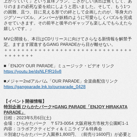
上がっていく』という直球プラン。
こざかしい演出は無くして、
あ
りのままの必死な姿を絵にしようと思いました。そして、もう
1
つ
の困難、且つ、目に見える形での絆として企画したのが、
等身大の
ジグソーパズル。
メンバーが妖精のように可愛らしくパズルを完成
させていきます。
その前半と後半のギャップも楽しんでもらえたら
嬉しいです。」
MV
公開後も、本日は
CD
リリースに向けてさらなる新情報を解禁
予
定。ますます躍進する
GANG PARADE
から目が離せない。
＋＋＋＋＋＋＋＋＋＋＋＋＋＋＋＋＋＋＋＋＋＋＋＋＋＋＋＋＋＋
＋＋＋＋＋＋＋
■「
ENJOY OUR PARADE
」ミュージック・ビデオ リンク
https://youtu.be/dsNLFfR16v8
■メジャー
2nd
アルバム「
OUR PARADE
」全楽曲配信リンク
https://gangparade.lnk.to/
ourparade_0428
【イベント開催情報】
特別企画 ひらかたパーク×
GANG PARADE
「
ENJOY HIRAKATA
PARADE
」
日程：
2023
年
5
月
6
日
(
土
)
会場：ひらかたパーク 〒
573-0054
大阪府枚方市枚方公園町
1-1
内容：コラボアクティビティ＆ミニライブ＆特典会
※別途ひらかたパーク入園券
1,800
円、（前売り
1600
円）
が必要と