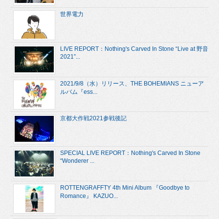
世界電力
LIVE REPORT：Nothing's Carved In Stone “Live at 野音
2021”...
2021/9/8（水）リリース、THE BOHEMIANS ニューア
ルバム『ess...
京都大作戦2021参戦後記
SPECIAL LIVE REPORT：Nothing's Carved In Stone
“Wonderer ...
ROTTENGRAFFTY 4th Mini Album 『Goodbye to
Romance』 KAZUO...