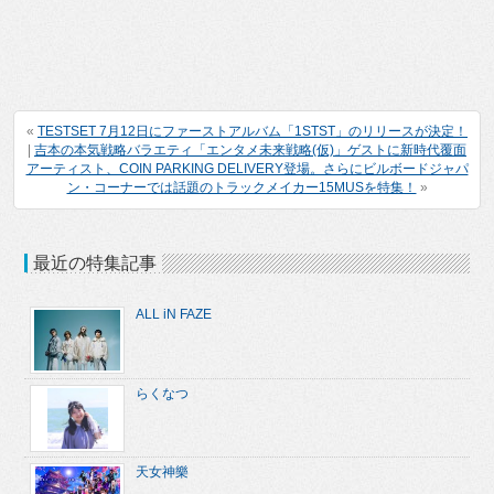
«
TESTSET 7月12日にファーストアルバム「1STST」のリリースが決定！
|
吉本の本気戦略バラエティ「エンタメ未来戦略(仮)」ゲストに新時代覆面
アーティスト、COIN PARKING DELIVERY登場。さらにビルボードジャパ
ン・コーナーでは話題のトラックメイカー15MUSを特集！
»
最近の特集記事
ALL iN FAZE
らくなつ
天女神樂