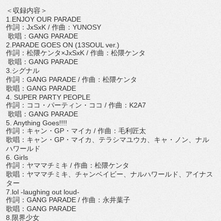
＜収録内容＞
1.ENJOY OUR PARADE
作詞：
JxSxK /
作曲：
YUNOSY
歌唱：
GANG PARADE
2.PARADE GOES ON (13SOUL ver.)
作詞：松隈ケンタ×
JxSxK /
作曲：松隈ケンタ
歌唱：
GANG PARADE
3.
シグナル
作詞：
GANG PARADE /
作曲：松隈ケンタ
歌唱：
GANG PARADE
4. SUPER PARTY PEOPLE
作詞：ココ・パーティン・ココ
/
作曲：
K2A7
歌唱：
GANG PARADE
5. Anything Goes!!!!
作詞：キャン・
GP
・マイカ
/
作曲：毛利匠太
歌唱：キャン・
GP
・マイカ、テラシマユウカ、キャ・ノン、
ナル
ハワールド
6. Girls
作詞：ヤママチミキ
/
作曲：松隈ケンタ
歌唱：ヤママチミキ、チャンベイビー、ナルハワールド、
アイナス
ター
7.lol -laughing out loud-
作詞：
GANG PARADE /
作曲：永井葉子
歌唱：
GANG PARADE
8.
限界少女