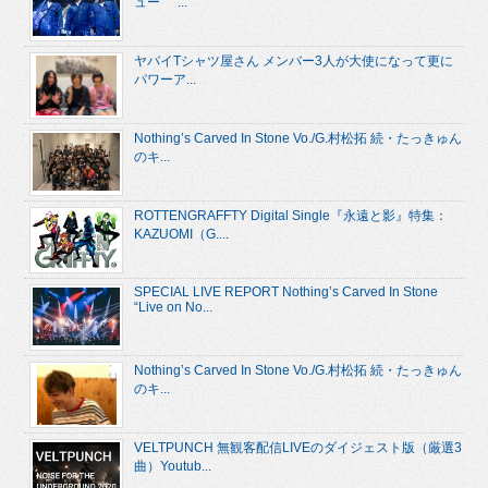
ュー “...
ヤバイTシャツ屋さん メンバー3人が大使になって更に
パワーア...
Nothing’s Carved In Stone Vo./G.村松拓 続・たっきゅん
のキ...
ROTTENGRAFFTY Digital Single『永遠と影』特集：
KAZUOMI（G....
SPECIAL LIVE REPORT Nothing’s Carved In Stone
“Live on No...
Nothing’s Carved In Stone Vo./G.村松拓 続・たっきゅん
のキ...
VELTPUNCH 無観客配信LIVEのダイジェスト版（厳選3
曲）Youtub...