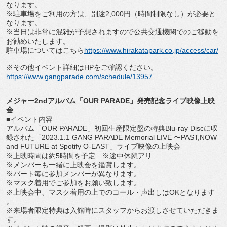
なります。
※駐車場をご利用の方は、別途
2,000
円（時間制限なし）
が必要と
なります。
※
当日は非常に混雑が予想されますので公共交通機関でのご移動を
お
勧めいたします。
駐車場についてはこちら
https://www.
hirakatapark.co.jp/access/car/
※その他イベント詳細は
HP
をご確認ください。
https://www.gangparade.com/
schedule/13957
メジャー
2nd
アルバム「
OUR PARADE
」発売記念ライブ映像上映
会
■イベント内容
アルバム「
OUR PARADE
」初回生産限定盤の特典
Blu-ray Disc
に収
録された「
2023.1.1 GANG PARADE Memorial LIVE
〜
PAST,NOW
and FUTURE at Spotify O-EAST
」ライブ映像の上映会
※上映時間は約
5
時間を予定 ※途中休憩アリ
※メンバーも一緒に上映会を鑑賞します。
※パート毎に参加メンバーが異なります。
※マスク着用でご参加をお願い致します。
※上映会中、マスク着用の上でのコール・声出しは
OK
となります
。
※
来場者限定特典は入館時にスタッフからお渡しさせていただきま
す
。