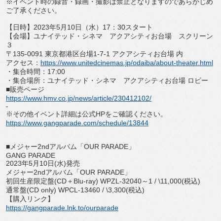
※イベント時の録音・録画・
撮影は禁止となりますのであらかじめ
ご了承ください。
【日時】
2023
年
5
月
10
日（水）
17
：
30
スタート
【会場】ユナイテッド・シネマ アクアシティお台場 スクリーン
３
〒
135-0091
東京都港区台場
1-7-1
アクアシティお
台場 内
アクセス：
https://www.
unitedcinemas.jp/odaiba/about-
theater.html
・集合時間：
17:00
・集合場所：ユナイテッド・シネマ アクアシティお台場 ロビー
■販売ページ
https://www.hmv.co.jp/news/
article/230412102/
※その他イベント詳細は公式
HP
をご確認ください。
https://www.gangparade.com/
schedule/13844
■メジャー
2nd
アルバム「
OUR PARADE
」
GANG PARADE
2023
年
5
月
10
日
(
水
)
発売
メジャー
2nd
アルバム「
OUR PARADE
」
初回生産限定盤
(CD
＋
Blu-ray) WPZL-32040
～
1 / \11,000(
税込
)
通常盤
(CD only) WPCL-13460 / \3,300(
税込
)
【購入リンク】
https://gangparade.lnk.to/
ourparade