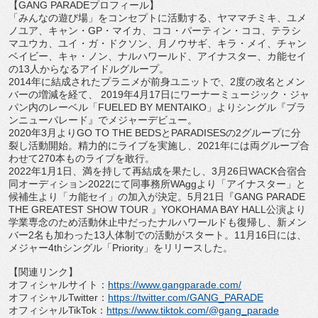
【
GANG PARADE
プロフィール】
「みんなの遊び場」をコンセプトに活動する、ヤママチミキ、
ユメ
ノユア、キャン・
GP
・マイカ、ココ・パーティン・ココ、
テラシ
マユウカ、ユイ・ガ・ドクソン、月ノウサギ、キラ・メイ、
チャン
ベイビー、キャ・ノン、ナルハワールド、アイナスター、
カ能セイ
の
13
人からなるアイドルグループ。
2014
年に結成されたプラニメが前身ユニットで、
2
度の改名と
メン
バーの増減を経て、
2019
年
4
月
17
日にワーナーミュー
ジック・ジャ
パン内のレーベル「
FUELED BY MENTAIKO
」よりシングル『ブラ
ンニューパレード』
でメジャーデビュー。
2020
年
3
月より
GO TO THE BEDS
と
PARADISES
の
2
グループに分
裂し活動開始。
精力的にライブを実施し、
2021
年には両グループ合
わせて
27
0
本ものライブを敢行。
2022
年
1
月
1
日、満を持して再結成を果たし、
3
月
26
日
WA
CK
合宿合
同オーディション
2022
にて同事務所
WAgg
より「
アイナスター」と
候補生より「カ能セイ」の加入が決定。
5
月
21
日『
GANG PARADE
THE GREATEST SHOW TOUR
』
YOKOHAMA BAY HALL
公演より
学業専念のため活動休止中だったナルハワールド
も復帰し、新メン
バー
2
名も加わった
13
人体制での活動がスター
ト。
11
月
16
日には、
メジャー
4th
シングル「
Priorit
y
」をリリースした。
【関連リンク】
オフィシャルサイト：
https://www.
gangparade.com/
オフィシャル
Twitter
：
https://twitter.
com/GANG_PARADE
オフィシャル
TikTok
：
https://www.
tiktok.com/@gang_parade