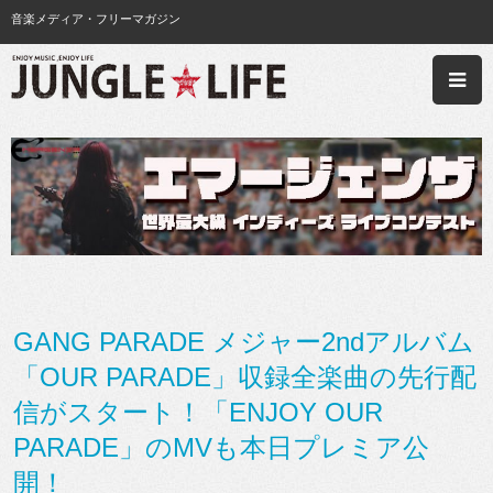
音楽メディア・フリーマガジン
GANG PARADE メジャー2ndアルバム
「OUR PARADE」収録全楽曲の先行配
信がスタート！「ENJOY OUR
PARADE」のMVも本日プレミア公
開！