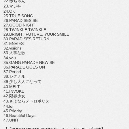
22.
赤ちゃん
23.
マジ神
24.OK
25.TRUE SONG
26.PARADISES SE
27.GOOD NIGHT
28.TWINKLE TWINKLE
29.BRIGHT FUTURE, YOUR SMILE
30.PARADISES RETURN
31.ENVIES
32.visions
33.
大事な歌
34.you
35.GANG PARADE NEW SE
36.PARADE GOES ON
37.Period
38.
シグナル
39.
少し大人になって
40.MELT
41.INVOKE
42.
限界少女
43.
さよならメトロポリス
44.lol
45.Priority
46.Beautiful Days
47.UNIT