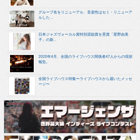
グループ名をリニューアル、音楽性はセミ・リニューア
ルした ...
日本ジャズヴォーカル賞特別奨励賞を受賞「星野由美
子」の新...
2020年4月、全国のライブハウス関係者47人からの現状
報告。
全国ライブハウス特集〜ライブハウスから届いたメッセ
ージ〜