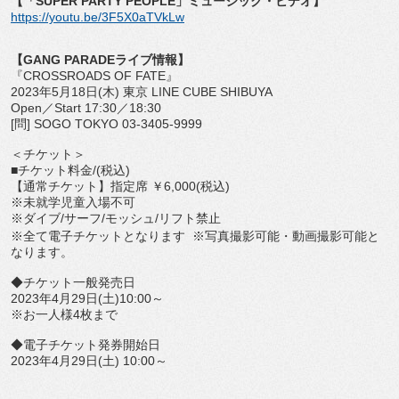
【「
SUPER PARTY PEOPLE
」ミュージック・ビデオ】
https://youtu.be/3F5X0aTVkLw
【
GANG PARADE
ライブ情報】
『
CROSSROADS OF FATE
』
2023
年
5
月
18
日
(
木
)
東京
LINE CUBE SHIBUYA
Open
／
Start 17:30
／
18:30
[
問
] SOGO TOKYO 03-3405-9999
＜チケット＞
■チケット料金
/(
税込
)
【通常チケット】指定席
￥
6,000(
税込
)
※未就学児童入場不可
※ダイブ
/
サーフ
/
モッシュ
/
リフト禁止
※全て電子チケットとなります ※写真撮影可能・動画撮影可能と
なります。
◆チケット一般発売日
2023
年
4
月
29
日
(
土
)10:00
～
※お一人様
4
枚まで
◆電子チケット発券開始日
2023
年
4
月
29
日
(
土
) 10:00
～