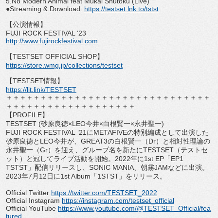
5.No Modern Animal feat Mukai Shutoku (Live)
●Streaming & Download:
https://testset.lnk.
to/tstst
【公演情報】
FUJI ROCK FESTIVAL ‘23
http://www.fujirockfestival.
com
【
TESTSET OFFICIAL SHOP
】
https://store.wmg.jp/
collections/testset
【
TESTSET
情報】
https://lit.link/TESTSET
＋＋＋＋＋＋＋＋＋＋＋＋＋＋＋＋＋＋＋＋＋＋＋＋＋＋＋＋＋＋
＋＋＋＋＋＋＋＋＋＋＋＋＋＋＋＋＋＋＋
【
PROFILE
】
TESTSET (
砂原良徳
×LEO
今井
×
白根賢一
×
永井聖一
)
FUJI ROCK FESTIVAL
‘
21
に
METAFIVE
の特別編成として出
演した
砂原良徳と
LEO
今井が、
GREAT3
の白根賢一（
Dr
）
と相対性理論の
永井聖一（
Gr
）を迎え、グループ名を新たに
TE
STSET
（テストセ
ット）と冠してライブ活動を開始。
2022
年に
1st EP
「
EP1
TSTST
」配信リリースし、
SONIC MANIA
、朝霧
JAM
などに出演。
2023
年
7
月
12
日に
1s
t Album
「
1STST
」をリリース。
Official Twitter
https://twitter.com/
TESTSET_2022
Official Instagram
https://instagram.
com/testset_official
Official YouTube
https://www.youtube.
com/@TESTSET_Official/fea
tured