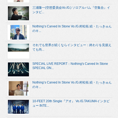
三浦隆一(空想委員会Vo./G.) ソロアルバム『空集合』イ
ンタビ...
Nothing’s Carved In Stone Vo./G.村松拓 続・たっきゅん
のキ...
それでも世界が続くならインタビュー：終わりを見据え
ても尚...
SPECIAL LIVE REPORT：Nothing's Carved In Stone
SPECIAL ON...
Nothing’s Carved In Stone Vo./G.村松拓 続・たっきゅん
のキ...
10-FEET 20th Single『アオ』 Vo./G.TAKUMAインタビ
ュー INTE...