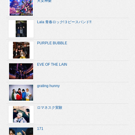
天女神樂
Lala 青春ロック!３ピースバンド!!
PURPLE BUBBLE
EVE OF THE LAIN
grating hunny
ロマネスク実験
171