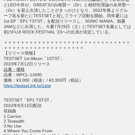
と
LEO
今井が、
GREAT3
の白根賢一（
Dr
）
と相対性理論の永井聖一
（
Gr
）
を迎え出演したことがきっかけとなり、
2022
年春よりグル
ープ
名を新たに
TESTSET
と冠してライブ活動を開始。同年夏には
1st EP
「
EP1 TSTST
」を配信リリースし、
SONIC MANIA
、朝霧
JAM
などに出演した。今夏
7
月
29
日（土）に
TESTSET
名義としては
初の
FUJI ROCK FESTIVAL
‘
23
への出演が決定している。
＋＋＋＋＋＋＋＋＋＋＋＋＋＋＋＋＋＋＋＋＋＋＋＋＋＋＋＋＋＋
＋＋＋＋＋＋＋＋＋＋＋＋＋＋＋＋＋＋＋
【リリース情報】
TESTSET 1st Album
「
1STST
」
2023
年
7
月
12
日リリース
品番・価格
品番：
WPCL-13490
価格：
¥3,000
（税抜）
/ ¥3,300
円（税込）
https://testset.lnk.to/1stst
TESTSET
「
EP1 TSTST
」
2022
年
8
月
12
日配信
収録曲
1.Carrion
2.Testealth
3.No Use
4.Where You Come From