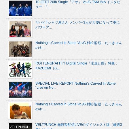
10-FEET 20th Single『アオ』 Vo./G.TAKUMA インタビ
ュー “...
ヤバイTシャツ屋さん メンバー3人が大使になって更に
パワーア...
Nothing’s Carved In Stone Vo./G.村松拓 続・たっきゅん
のキ...
ROTTENGRAFFTY Digital Single『永遠と影』特集：
KAZUOMI（G....
SPECIAL LIVE REPORT Nothing’s Carved In Stone
“Live on No...
Nothing’s Carved In Stone Vo./G.村松拓 続・たっきゅん
のキ...
VELTPUNCH 無観客配信LIVEのダイジェスト版（厳選3