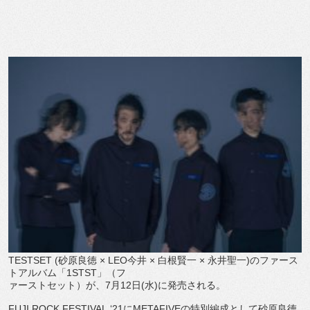
TESTSET (
砂原良徳 ×
LEO
今井 × 白根賢一 × 永井聖一
)
のファース
トアルバム「
1STST
」（フ
ァーストセット）が、
7
月
12
日
(
水
)
に発売される。
FUJI ROCK FESTIVAL
‘
21
に
METAFIVE
の特別編成として砂
原良徳