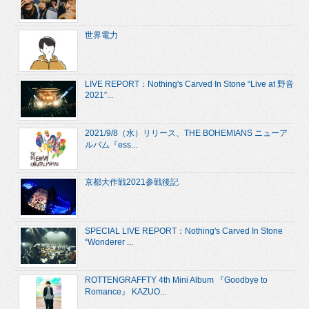
世界電力
LIVE REPORT：Nothing's Carved In Stone “Live at 野音
2021”...
2021/9/8（水）リリース、THE BOHEMIANS ニューア
ルバム『ess...
京都大作戦2021参戦後記
SPECIAL LIVE REPORT：Nothing's Carved In Stone
“Wonderer ...
ROTTENGRAFFTY 4th Mini Album 『Goodbye to
Romance』 KAZUO...