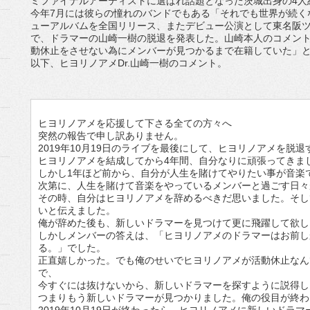
ミファイナルアーティストに選ばれ話題となった茨城出身の4人
今年7月には彼らの憧れのバンドでもある「それでも世界が続く
ューアルバムを全国リリース、またデビュー公演として東名阪
で、ドラマーの山崎一樹の脱退を発表した。山崎本人のコメント
動休止をさせない為にメンバーが見つかるまで在籍していた」
以下、ヒヨリノアメDr.山崎一樹のコメント。
ヒヨリノアメを応援して下さる全ての方々へ
突然の報告で申し訳ありません。
2019年10月19日のライブを最後にして、ヒヨリノアメを脱
ヒヨリノアメを結成してから4年間、自分なりに頑張ってきま
しかし1年ほど前から、自分が人生を賭けてやりたい事が音楽
次第に、人生を賭けて音楽をやっているメンバーと過ごす日々
その時、自分はヒヨリノアメを辞めるべきだ思いました。そし
いと伝えました。
俺が辞めた後も、新しいドラマーを見つけて更に飛躍して欲し
しかしメンバーの答えは、「ヒヨリノアメのドラマーはお前し
る。」でした。
正直嬉しかった。でも俺のせいでヒヨリノアメが活動休止なん
で、
今すぐには抜けないから、新しいドラマーを探すように説得し
つまりもう新しいドラマーが見つかりました。俺の役目が終わ