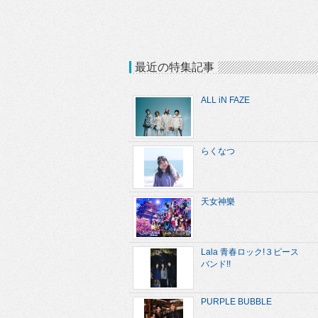
最近の特集記事
ALL iN FAZE
らくなつ
天女神樂
Lala 青春ロック!３ピース
バンド!!
PURPLE BUBBLE