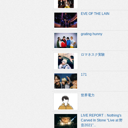
EVE OF THE LAIN
grating hunny
ロマネスク実験
171
世界電力
LIVE REPORT：Nothing's
Carved In Stone “Live at 野
音2021”...