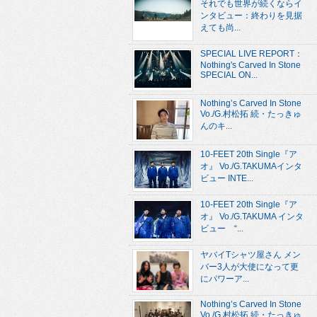
それでも世界が続くならイ
ンタビュー：終わりを見据
えても尚...
SPECIAL LIVE REPORT：
Nothing's Carved In Stone
SPECIAL ON...
Nothing’s Carved In Stone
Vo./G.村松拓 続・たっきゅ
んのキ...
10-FEET 20th Single『ア
オ』 Vo./G.TAKUMAインタ
ビュー INTE...
10-FEET 20th Single『ア
オ』 Vo./G.TAKUMA インタ
ビュー “...
ヤバイTシャツ屋さん メン
バー3人が大使になって更
にパワーア...
Nothing’s Carved In Stone
Vo./G.村松拓 続・たっきゅ