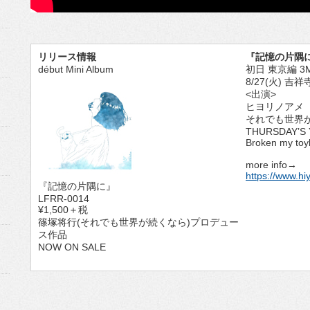
リリース情報
『記憶の片隅
début Mini Album
初日 東京編 3M
8/27(火) 吉祥寺
<出演>
ヒヨリノアメ
それでも世界
THURSDAY’S
Broken my toy
more info→
https://www.h
『記憶の片隅に』
LFRR-0014
¥1,500＋税
篠塚将行(それでも世界が続くなら)プロデュー
ス作品
NOW ON SALE