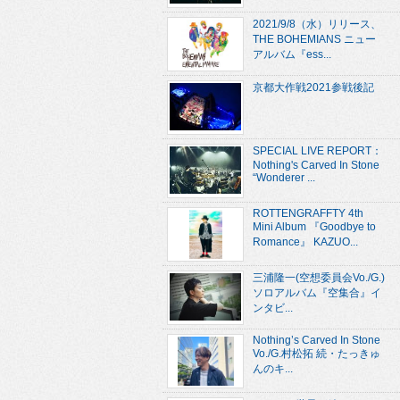
2021/9/8（水）リリース、
THE BOHEMIANS ニュー
アルバム『ess...
京都大作戦2021参戦後記
SPECIAL LIVE REPORT：
Nothing's Carved In Stone
“Wonderer ...
ROTTENGRAFFTY 4th
Mini Album 『Goodbye to
Romance』 KAZUO...
三浦隆一(空想委員会Vo./G.)
ソロアルバム『空集合』イ
ンタビ...
Nothing’s Carved In Stone
Vo./G.村松拓 続・たっきゅ
んのキ...