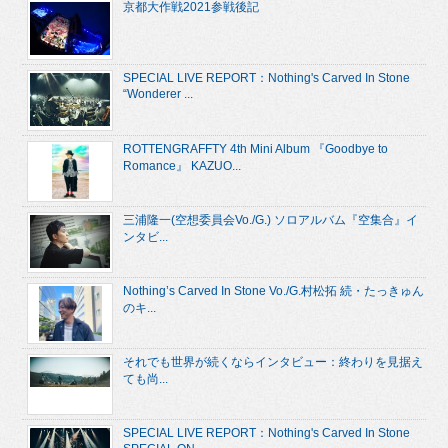
京都大作戦2021参戦後記
SPECIAL LIVE REPORT：Nothing's Carved In Stone
“Wonderer ...
ROTTENGRAFFTY 4th Mini Album 『Goodbye to
Romance』 KAZUO...
三浦隆一(空想委員会Vo./G.) ソロアルバム『空集合』イ
ンタビ...
Nothing’s Carved In Stone Vo./G.村松拓 続・たっきゅん
のキ...
それでも世界が続くならインタビュー：終わりを見据え
ても尚...
SPECIAL LIVE REPORT：Nothing's Carved In Stone