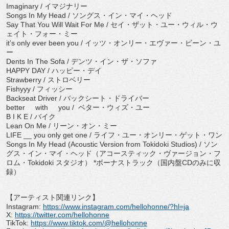
Imaginary / イマジナリー
Songs In My Head / ソングス・イン・マイ・ヘッド
Say That You Will Wait For Me / セイ・ザット・ユー・ウィル・ウ
ェイト・フォー・ミー
it’s only ever been you / イッツ・オンリー・エヴァー・ビーン・ユ
ー
Dents In The Sofa / デンツ・イン・ザ・ソファ
HAPPY DAY / ハッピー・デイ
Strawberry / ストロベリー
Fishyyy / フィッシー
Backseat Driver / バックシート・ドライバー
better with you / ベター・ウィズ・ユー
B I K E / バイク
Lean On Me / リーン・オン・ミー
LIFE __ you only get one / ライフ・ユー・オンリー・ゲット・ワン
Songs In My Head (Acoustic Version from Tokidoki Studios) / ソン
グス・イン・マイ・ヘッド（アコースティック・
ヴァージョン・フ
ロム・Tokidoki スタジオ） *ボーナストラック（国内盤CDのみに収
録）
【アーティスト関連リンク】
Instagram:
https://www.instagram.com/
hellohonne/?hl=ja
X:
https://twitter.com/hellohonne
TikTok:
https://www.tiktok.com/@
hellohonne