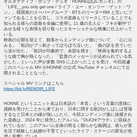
オルタナティブ・ポップ・デュオ「HONNE(読み:
ホンネ)」の
「LIFE__you only get one / ライフ・ユー・オンリー・ゲット・ワ
ン」。
韓国発のスーパーグループ・BTS のリーダーRM と互いにフ
ァンであることを公言し、
コラボ楽曲もリリースしていることでも
知られる彼らの楽曲を全編
に使用し 11 歳の主人公・
フキが劇中で
みせる様々な表情を切り取ったエモーショナルな映像
に仕上がって
いる。
映画の公開を迎えて、観客からエンディング曲について、「
心に沁
みる」「歌詞がブッ刺さってぼろぼろ泣いた」「
曲の訳を見ていた
ら涙が出た」「歌詞が印象的で、余韻を残す」「
映画を集約するよ
うな曲で胸が熱くなった」「
監督のメッセージが込められている気
がした」といった声が多数 SNS に上がったことを受け、今回急遽
このスペシャル MV がHONNE の公式 YouTube チャンネルにて公
開されることとなった。
スペシャル MV リンクはこちら
https://bit.ly/RENOIR_LIFE
HONNE というユニット名は日本語の「本音」
という言葉の意味に
感銘を受けたことから来ており、
日本に関する歌詞がしばしば登場
するなど日本との縁が強いふたり
。今回エンディング曲に抜擢され
た楽曲は、2024 年に発売したアルバム『OUCH/アウチ』に収録さ
れているが、
このアルバム全体の明るく朗らかな曲調は、
彼らが実
生活で経験した結婚や子育てといったライフ・
ステージの変化が色
濃く影響している。