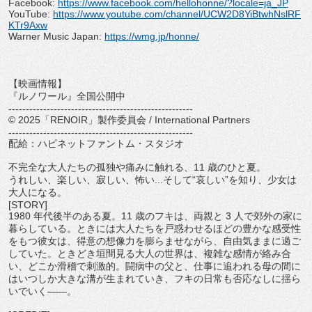
Facebook:
https://www.facebook.com/
hellohonne/?locale=ja_JP
YouTube:
https://www.youtube.com/
channel/
UCW2D8YiBtwhNslRF
KTr9Axw
Warner Music Japan:
https://wmg.jp/honne/
【映画情報】
『ルノワール』全国公開中
------------------------------
-----------------------
© 2025「RENOIR」製作委員会 / International Partners
------------------------------
-----------------------
配給：ハピネットファントム・スタジオ
不完全な大人たちの孤独や痛みに触れる、11 歳のひと夏。
うれしい、楽しい、寂しい、怖い...そして“哀しい”を知り、
少女は
大人になる。
[STORY]
1980 年代後半のある夏。11 歳のフキは、両親と 3 人で郊外の家に
暮らしている。
ときには大人たちを戸惑わせるほどの豊かな感受性
をもつ彼女は、
得意の想像力を膨らませながら、自由気ままに過ご
していた。
ときどき垣間見る大人の世界は、複雑な感情が絡み合
い、
どこか滑稽で刺激的。闘病中の父と、
仕事に追われる母の間に
はいつしか大きな溝が生まれていき、
フキの日常も否応なしに揺ら
いでいく――。