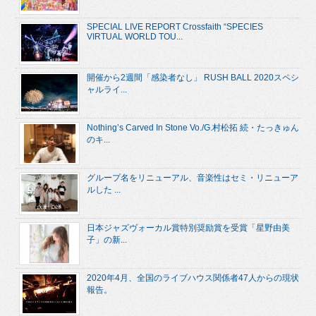
SPECIAL LIVE REPORT Crossfaith “SPECIES
VIRTUAL WORLD TOU...
開催から2週間「感染者なし」 RUSH BALL 2020スペシ
ャルライ...
Nothing’s Carved In Stone Vo./G.村松拓 続・たっきゅん
のキ...
グループ名をリニューアル、音楽性はセミ・リニューア
ルした ...
日本ジャズヴォーカル賞特別奨励賞を受賞「星野由美
子」の新...
2020年4月、全国のライブハウス関係者47人からの現状
報告。