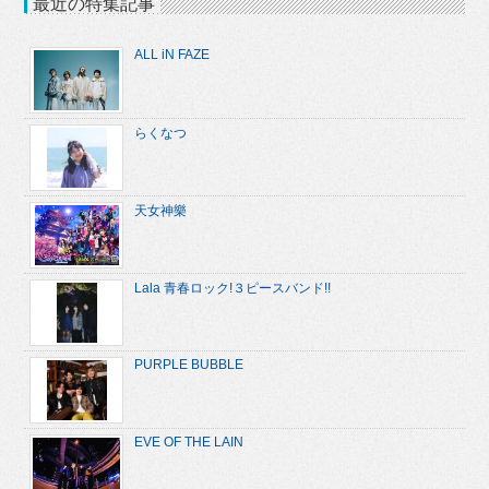
最近の特集記事
ALL iN FAZE
らくなつ
天女神樂
Lala 青春ロック!３ピースバンド!!
PURPLE BUBBLE
EVE OF THE LAIN