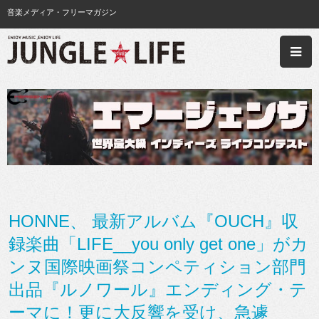
音楽メディア・フリーマガジン
HONNE、 最新アルバム『OUCH』収
録楽曲「LIFE__you only get one」がカ
ンヌ国際映画祭コンペティション部門
出品『ルノワール』エンディング・テ
ーマに！更に大反響を受け、急遽