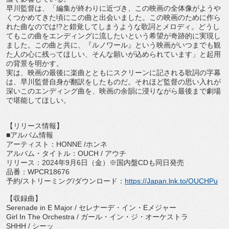
早川監督は、「編集が終わりに近づき、
この映画の全体像がようや
くつかめてきた頃にこの曲と出会いまし
た。この映画のために作ら
れた曲なのでは!?
と錯覚してしまうような歌詞とメロディ。
どうし
てもこの曲をエンディングに流したいという希望が奇跡的に
実現し
ました。この曲と共に、『ルノワール』
という映画がいつまでも観
た人の心に残ってほしい、
そんな願いが込められています」と起用
の背景を明かす。
実は、
映画の最後に楽曲とともにスクリーンに記される歌詞の字幕
は、
早川監督自身が翻訳をしたものだ。
それほど監督の思い入れが
深いこのエンディング曲を、
映画の余韻に浸りながら最後まで劇場
で堪能してほしい。
【リリース情報】
■アルバム情報
アーティスト：HONNE /ホンネ
アルバム・タイトル：OUCH / アウチ
リリース：2024年9月6日（金）※国内盤CDも同日発売
品番：WPCR18676
予約/ストリーミング/ダウンロード：
https://
Japan.lnk.to/OUCHPu
【収録曲】
Serenade in E Major / セレナーデ・イン・Eメジャー
Girl In The Orchestra / ガール・イン・ジ・オーケストラ
SHHH / シーッ