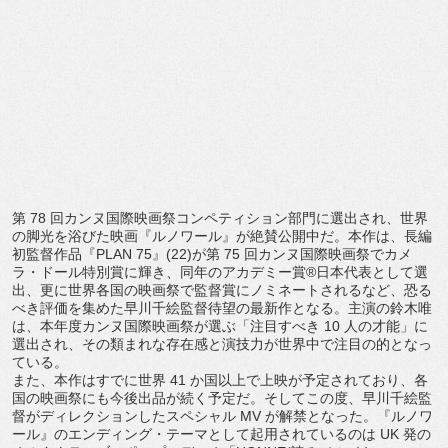
第 78 回カンヌ国際映画祭コンペティション部門に選出され、
世界
の脚光を浴びた映画『ルノワール』が絶賛公開中だ。本作は、
長編
初監督作品『PLAN 75』(22)が第 75 回カンヌ国際映画祭でカメ
ラ・ドール特別賞に輝き、
同年のアカデミー賞®日本代表として選
出、
更に世界各国の映画祭で監督賞にノミネートされるなど、
恐る
べき評価を集めた早川千絵監督待望の最新作となる。
主演の鈴木唯
は、本年度カンヌ国際映画祭が選ぶ「注目すべき 10 人の才能」に
選出され、
その類まれな存在感と演技力が世界中で注目の的となっ
ている。
また、本作はすでに世界 41 か国以上で上映が予定されており、
各
国の映画祭にも今後出品が続く予定だ。そしてこの度、
早川千絵監
督がディレクションしたスペシャル MV が解禁となった。『ルノワ
ール』のエンディング・
テーマとして起用されているのは UK 発の