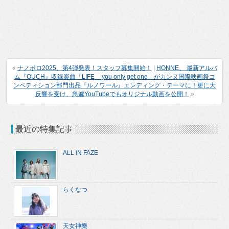
«
ナノボロ2025、第4弾発表！スタッフ募集開始！
|
HONNE、 最新アルバ
ム『OUCH』収録楽曲「LIFE__you only get one」がカンヌ国際映画祭コ
ンペティション部門出品『ルノワール』エンディング・テーマに！更に大
反響を受け、急遽YouTubeでもオリジナル動画を公開！
»
最近の特集記事
ALL iN FAZE
らくなつ
天女神樂