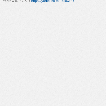
Yorke公式リンク：
https://yorke.lnk.
to/FollowPR