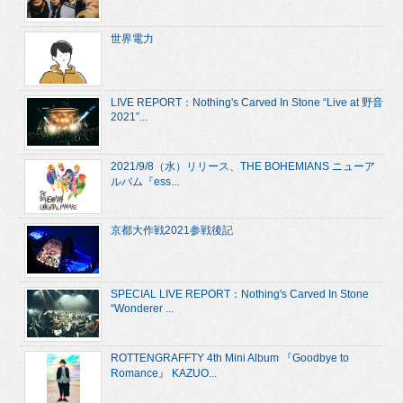
世界電力
LIVE REPORT：Nothing's Carved In Stone “Live at 野音
2021”...
2021/9/8（水）リリース、THE BOHEMIANS ニューア
ルバム『ess...
京都大作戦2021参戦後記
SPECIAL LIVE REPORT：Nothing's Carved In Stone
“Wonderer ...
ROTTENGRAFFTY 4th Mini Album 『Goodbye to
Romance』 KAZUO...