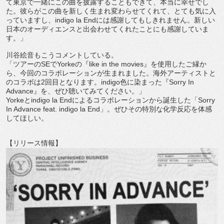
て東京で一緒にこの曲を披露することもできて、
本当に幸せでし
た。
彼らがこの曲を新しく生まれ変わらせてくれて、
とても気に入
っていますし、indigo la Endには感謝してもしきれません。
新しい
日本のオーディエンスと出会わせてくれたことにも感謝して
いま
す。」
川谷絵音もこうコメントしている。
「ツアーのSEでYorkeの『like in the movies』を使用したご縁か
ら、
今回のコラボレーションが生まれました。
海外アーティストと
のコラボは2回目となります。
indigo色に染まった『Sorry In
Advance』を、ぜひ聴いてみてください。」
Yorkeとindigo la Endによるコラボレーションから誕生した「Sorry
In Advance feat. indigo la End」。ぜひその特別な化学反応を体感
してほしい。
【リリース情報】