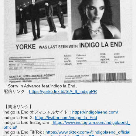
「Sorry In Advance feat.indigo la End」
配信リンク：
https://yorke.lnk.to/
SIA_ft_indigoPR
【関連リンク】
indigo la End オフィシャルサイト：
https://indigolaend.
com/
indigo la End X:
https://twitter.com/indigo_la_
End
indigo la End Instagram :
https://www.instagram.com/
indigolaend_
official/
indigo la End TikTok :
https://www.tiktok.com/@
indigolaend_official