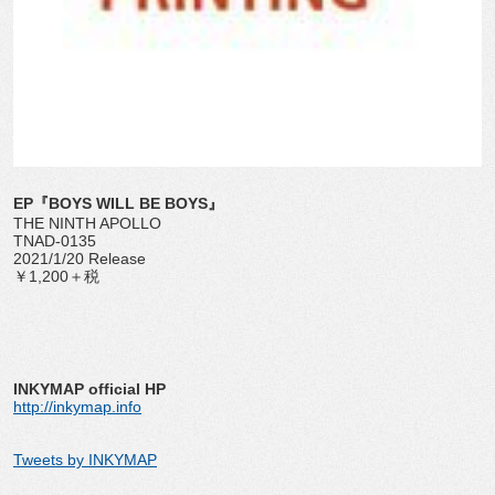
EP『BOYS WILL BE BOYS』
THE NINTH APOLLO
TNAD-0135
2021/1/20 Release
￥1,200＋税
INKYMAP official HP
http://inkymap.info
Tweets by INKYMAP