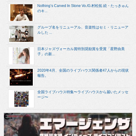
Nothing’s Carved In Stone Vo./G.村松拓 続・たっきゅん
のキ...
グループ名をリニューアル、音楽性はセミ・リニューア
ルした ...
日本ジャズヴォーカル賞特別奨励賞を受賞「星野由美
子」の新...
2020年4月、全国のライブハウス関係者47人からの現状
報告。
全国ライブハウス特集〜ライブハウスから届いたメッセ
ージ〜