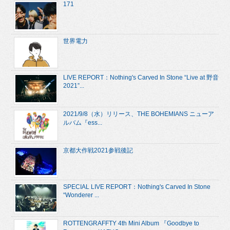
171
世界電力
LIVE REPORT：Nothing's Carved In Stone “Live at 野音
2021”...
2021/9/8（水）リリース、THE BOHEMIANS ニューア
ルバム『ess...
京都大作戦2021参戦後記
SPECIAL LIVE REPORT：Nothing's Carved In Stone
“Wonderer ...
ROTTENGRAFFTY 4th Mini Album 『Goodbye to