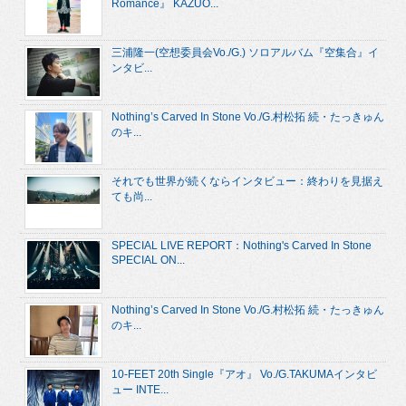
Romance』 KAZUO...
三浦隆一(空想委員会Vo./G.) ソロアルバム『空集合』イ
ンタビ...
Nothing’s Carved In Stone Vo./G.村松拓 続・たっきゅん
のキ...
それでも世界が続くならインタビュー：終わりを見据え
ても尚...
SPECIAL LIVE REPORT：Nothing's Carved In Stone
SPECIAL ON...
Nothing’s Carved In Stone Vo./G.村松拓 続・たっきゅん
のキ...
10-FEET 20th Single『アオ』 Vo./G.TAKUMAインタビ
ュー INTE...