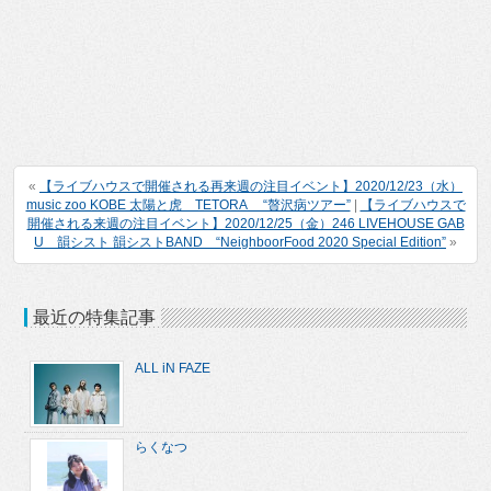
«
【ライブハウスで開催される再来週の注目イベント】2020/12/23（水）
music zoo KOBE 太陽と虎 TETORA “贅沢病ツアー”
|
【ライブハウスで
開催される来週の注目イベント】2020/12/25（金）246 LIVEHOUSE GAB
U 韻シスト 韻シストBAND “NeighboorFood 2020 Special Edition”
»
最近の特集記事
ALL iN FAZE
らくなつ