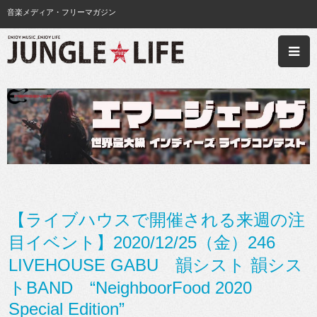
音楽メディア・フリーマガジン
【ライブハウスで開催される来週の注
目イベント】2020/12/25（金）246
LIVEHOUSE GABU 韻シスト 韻シス
トBAND “NeighboorFood 2020
Special Edition”