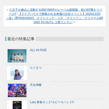
«
八王子を拠点に活動するINKYMAPがレーベル移籍後、初のEP盤をリリ
ース!!
|
【ライブハウスで開催される来週の注目イベント】2020/12/25
（金）堺FANDANGO クリトリック・リス “クリトリッ・クリスマス&R
OAD TO GUYレコ発ワンマン”
»
最近の特集記事
ALL iN FAZE
らくなつ
天女神樂
Lala 青春ロック!３ピースバンド!!