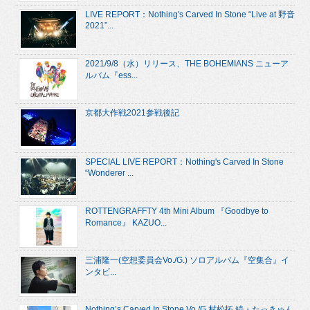
LIVE REPORT：Nothing's Carved In Stone “Live at 野音
2021”...
2021/9/8（水）リリース、THE BOHEMIANS ニューア
ルバム『ess...
京都大作戦2021参戦後記
SPECIAL LIVE REPORT：Nothing's Carved In Stone
“Wonderer ...
ROTTENGRAFFTY 4th Mini Album 『Goodbye to
Romance』 KAZUO...
三浦隆一(空想委員会Vo./G.) ソロアルバム『空集合』イ
ンタビ...
Nothing’s Carved In Stone Vo./G.村松拓 続・たっきゅん