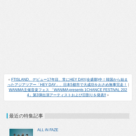
«
FTISLAND、デビュー17年目、常にHEY DAY(全盛期)中！韓国から始ま
ったアジアツアー「HEY DAY」、日本5都市で大成功をおさめ無事完走！
|
WANIMA主催音楽フェス 「WANIMA presents 1CHANCE FESTIVAL 202
4」第3弾出演アーティストおよび日割りを発表!!
»
最近の特集記事
ALL iN FAZE