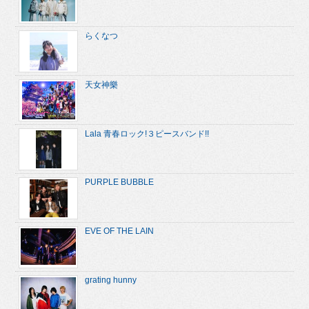
らくなつ
天女神樂
Lala 青春ロック!３ピースバンド!!
PURPLE BUBBLE
EVE OF THE LAIN
grating hunny