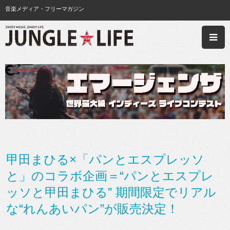
音楽メディア・フリーマガジン
甲田まひる×「パンとエスプレッソ
と」のコラボ企画＝“パンとエスプレ
ッソと甲田まひる” 期間限定でリアル
な“れんあいパン”が販売決定！