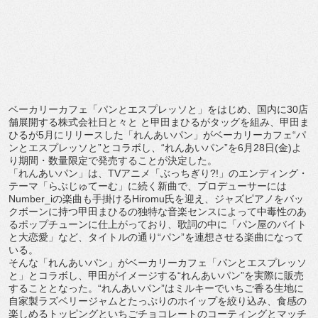
ベーカリーカフェ「パンとエスプレッソと」をはじめ、
国内に30店
舗展開する株式会社日と々と と甲田まひるがタッグを組み、甲田ま
ひるが5月にリリースした「
れんあいパン」がベーカリーカフェ“パ
ンとエスプレッソと”
とコラボし、“れんあいパン”を6月28日(金)よ
り期間・
数量限定で発売することが決定した。
「れんあいパン」は、TVアニメ「ぶっちぎり?!」
のエンディング・
テーマ「らぶじゅてーむ」に続く新曲で、
プロデューサーには
Number_
iの楽曲も手掛けるHiromu氏を迎え、
ジャズピアノをバッ
クボーンに持つ甲田まひるの独特な音楽センス
によって中毒性のあ
るポップチューンに仕上がっており、
歌詞の中に「パン屋のバイト
と大恋愛」など、タイトルの通り“
パン”を連想させる楽曲になって
いる。
そんな「れんあいパン」がベーカリーカフェ「
パンとエスプレッソ
と」とコラボし、甲田がイメージする“
れんあいパン”を実際に販売
することとなった。“れんあいパン”
はミルキーでいちご香る生地に
自家製ラズベリージャムとたっぷり
のホイップを絞り込み、
食感の
楽しめるトッピングといちごチョコレートのコーティングと
マッチ