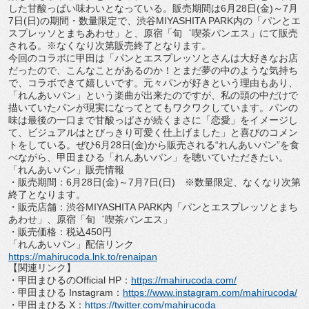
した甘酸っぱい味わいとなっている。
販売期間は6月28日(金)～7月
7日(日)の期間・
数量限定で、渋谷MIYASHITA PARK内の「パンとエ
スプレッソとまちあわせ」と、原宿「旬゛
喫茶パンエス」にて販売
される。※
なくなり次第販売終了となります。
今回のコラボに甲田は「
パンとエスプレッソとさんは大好きなお店
だったので、
こんなことがあるのか！とまだ夢の中のような気持ち
で、
コラボできて嬉しいです。元々パンが好きという理由もあり、
「
れんあいパン」という楽曲が出来たのですが、
私の頭の中だけで
描いていたパンが現実になってとてもワクワクし
ています。パンの
味は最後の一口まで甘酸っぱさが続くまさに「
恋愛」をイメージし
て、
ビジュアルはとびっきり可愛く仕上げました」
と喜びのコメン
トをしている。ぜひ6月28日(金)
から販売される“れんあいパン”を食
べながら、甲田まひる「
れんあいパン」を聴いていただきたい。
「れんあいパン」販売情報
・販売期間：6月28日(金)～7月7日(日) ※数量限定、なくなり次第
終了となります。
・販売店舗：渋谷MIYASHITA PARK内「パンとエスプレッソとまち
あわせ」、原宿「旬゛
喫茶パンエス」
・販売価格：税込450円
「れんあいパン」配信リンク
https://mahirucoda.lnk.to/
renaipan
【関連リンク】
・甲田まひるのOfficial HP：
https://mahirucoda.com/
・甲田まひる Instagram：
https://www.
instagram.com/mahirucoda/
・甲田まひる X：
https://twitter.com/
mahirucoda