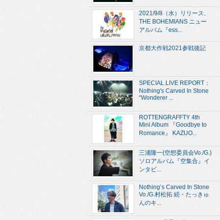
2021/9/8（水）リリース、
THE BOHEMIANS ニュー
アルバム『ess...
京都大作戦2021参戦後記
SPECIAL LIVE REPORT：
Nothing's Carved In Stone
“Wonderer ...
ROTTENGRAFFTY 4th
Mini Album 『Goodbye to
Romance』 KAZUO...
三浦隆一(空想委員会Vo./G.)
ソロアルバム『空集合』イ
ンタビ...
Nothing’s Carved In Stone
Vo./G.村松拓 続・たっきゅ
んのキ...