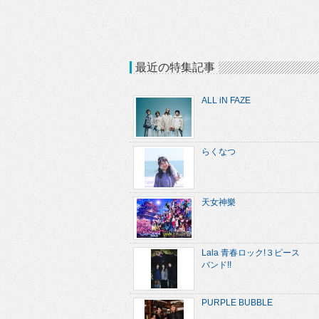
最近の特集記事
ALL iN FAZE
らくなつ
天女神樂
Lala 青春ロック!３ピース
バンド!!
PURPLE BUBBLE