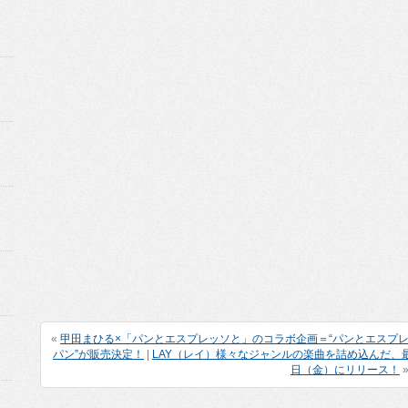
«
甲田まひる×「パンとエスプレッソと」のコラボ企画＝“パンとエスプレ
パン”が販売決定！
|
LAY（レイ）様々なジャンルの楽曲を詰め込んだ、最新ア
日（金）にリリース！