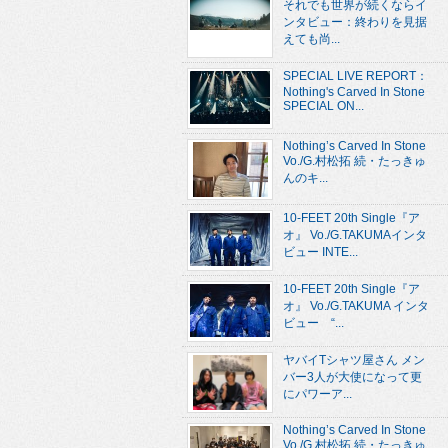
それでも世界が続くならイ
ンタビュー：終わりを見据
えても尚...
SPECIAL LIVE REPORT：
Nothing's Carved In Stone
SPECIAL ON...
Nothing’s Carved In Stone
Vo./G.村松拓 続・たっきゅ
んのキ...
10-FEET 20th Single『ア
オ』 Vo./G.TAKUMAインタ
ビュー INTE...
10-FEET 20th Single『ア
オ』 Vo./G.TAKUMA インタ
ビュー “...
ヤバイTシャツ屋さん メン
バー3人が大使になって更
にパワーア...
Nothing’s Carved In Stone
Vo./G.村松拓 続・たっきゅ