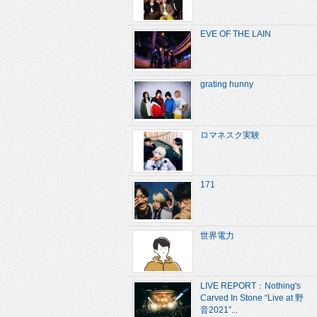
EVE OF THE LAIN
grating hunny
ロマネスク実験
171
世界電力
LIVE REPORT：Nothing's
Carved In Stone “Live at 野
音2021”...