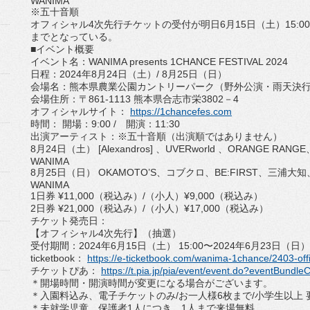
WANIMA
※五十音順
オフィシャル4次先行チケットの受付が明日6月15日（土）
15:
まで
となっている。
■イベント概要
イベント名：WANIMA presents 1CHANCE FESTIVAL 2024
日程：2024年8月24日（土）/ 8月25日（日）
会場名：熊本県農業公園カントリーパーク（野外公演・雨天決
会場住所：〒861-1113 熊本県合志市栄3802－4
オフィシャルサイト：
https://1chancefes.com
時間： 開場：9:00 / 開演：11:30
出演アーティスト：※五十音順（出演順ではありません）
8月24日（土） [Alexandros] 、UVERworld 、ORANGE R
WANIMA
8月25日（日） OKAMOTO’S、コブクロ、BE:FIRST、三浦大知
WANIMA
1日券 ¥11,000（税込み）/（小人）¥9,000（税込み）
2日券 ¥21,000（税込み）/（小人）¥17,000（税込み）
チケット発売日：
【オフィシャル4次先行】（抽選）
受付期間：2024年6月15日（土） 15:00〜2024年6月23日（日）
ticketbook：
https://e-ticketbook.com/
wanima-1chance/2403-offic
チケットぴあ：
https://t.pia.jp/pia/event/
event.do?eventBundle
＊開場時間・開演時間が変更になる場合がございます。
＊入園料込み、電子チケットのみ/お一人様6枚まで/小学生以上 
＊未就学児童 保護者1人につき、1人まで来場無料