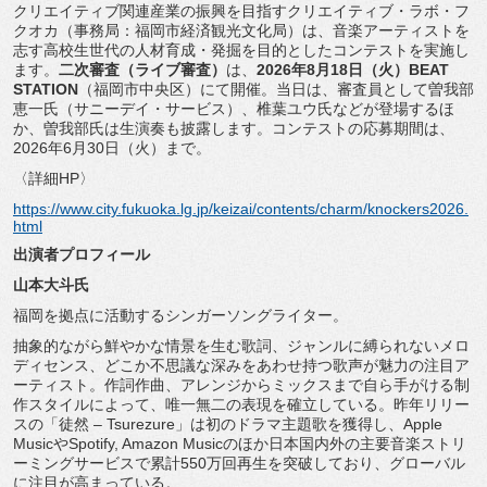
クリエイティブ関連産業の振興を目指すクリエイティブ・ラボ・
フ
クオカ（事務局：福岡市経済観光文化局）は、
音楽アーティストを
志す高校生世代の人材育成・
発掘を目的としたコンテストを実施し
ます。
二次審査（
ライブ審査）
は、
2026年8月18日（火）BEAT
STATION
（福岡市中央区）にて開催。当日は、
審査員として曽我部
恵一氏（サニーデイ・サービス）、
椎葉ユウ氏などが登場するほ
か、曽我部氏は生演奏も披露します。
コンテストの応募期間は、
2026年6月30日（火）まで。
〈詳細HP〉
https://www.city.fukuoka.lg.
jp/keizai/contents/charm/
knockers2026.
html
出演者プロフィール
山本大斗氏
福岡を拠点に活動するシンガーソングライター。
抽象的ながら鮮やかな情景を生む歌詞、
ジャンルに縛られないメロ
ディセンス、
どこか不思議な深みをあわせ持つ歌声が魅力の注目ア
ーティスト。
作詞作曲、
アレンジからミックスまで自ら手がける制
作スタイルによって、
唯一無二の表現を確立している。昨年リリー
スの「徒然 – Tsurezure」は初のドラマ主題歌を獲得し、Apple
MusicやSpotify, Amazon Musicのほか日本国内外の主要音楽ストリ
ーミングサービスで
累計550万回再生を突破しており、
グローバル
に注目が高まっている。