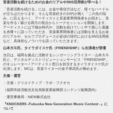
音楽活動を続けるためのお金のリアルやSNS活用術が学べる！
「音楽活動を続ける」には、お金や発信方法など、
様々なハードル
が立ちはだかります。
そんな音楽好きの10代が抱く「この先の悩
み」に応えるべく、
アーティストと音楽業界関係者をお招きし、音
楽を作る / 届ける両方の視点からトークセッションを開催します。
アーティストには下積み時代や、
活動を続けていく中で感じた葛藤
を赤裸々に語っていただき、
音楽業界関係者には活動を支えるお金
のリアルや、
セルフプロデュースが必須の現代におけるSNS活用術
など、
具体的なノウハウを語っていただきます。
山本大斗氏、タイラダイスケ氏（FRIENDSHIP.）
ら出演者が登壇
当日は、福岡を拠点に活動するシンガーソングライター・
山本大斗
氏と、デジタルディストリビューションサービス「
FRIENDSHIP.」
のキュレーター / アーティスト窓口を担当するタイラダイスケ氏が
出演します。
MCは、音楽ライターの金子厚武氏が務めます。
主催・運営
・主催：クリエイティブ・ラボ・フクオカ
（福岡市経済観光文化局新産業振興部コンテンツ振興課内）
・運営事務局：NiEW株式会社
『KNOCKERS -Fukuoka New Generation Music Contest -』に
ついて