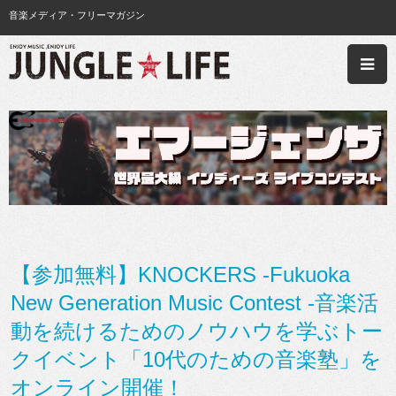
音楽メディア・フリーマガジン
【参加無料】KNOCKERS -Fukuoka
New Generation Music Contest -音楽活
動を続けるためのノウハウを学ぶトー
クイベント「10代のための音楽塾」を
オンライン開催！