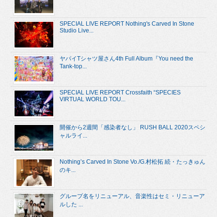
SPECIAL LIVE REPORT Nothing's Carved In Stone
Studio Live...
ヤバイTシャツ屋さん4th Full Album『You need the
Tank-top...
SPECIAL LIVE REPORT Crossfaith “SPECIES
VIRTUAL WORLD TOU...
開催から2週間「感染者なし」 RUSH BALL 2020スペシ
ャルライ...
Nothing’s Carved In Stone Vo./G.村松拓 続・たっきゅん
のキ...
グループ名をリニューアル、音楽性はセミ・リニューア
ルした ...