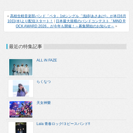
«
高校生軽音楽部バンド「ペタ」1stシングル「浅緋(あさあけ)」が本日6月
10日(水)より配信スタート！
|
日本最大規模のバンドコンテスト「MIND R
OCK AWARD 2026」が今年も開催！～募集開始のお知らせ～
»
最近の特集記事
ALL iN FAZE
らくなつ
天女神樂
Lala 青春ロック!３ピースバンド!!