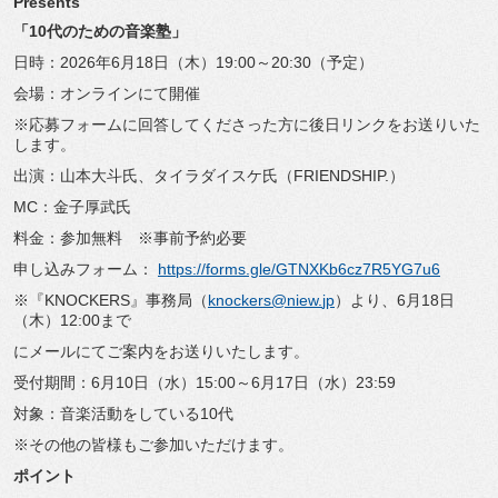
Presents
「10代のための音楽塾」
日時：2026年6月18日（木）19:00～20:30（
予定）
会場：オンラインにて開催
※
応募フォームに回答してくださった方に後日リンクをお送りいた
し
ます。
出演：山本大斗氏、タイラダイスケ氏（FRIENDSHIP.）
MC：金子厚武氏
料金：参加無料 ※事前予約必要
申し込みフォーム：
https://forms.gle/
GTNXKb6cz7R5YG7u6
※『KNOCKERS』事務局（
knockers@niew.
jp
）より、6月18日
（木）12:00まで
にメールにてご案内をお送りいたします。
受付期間：6月10日（水）15:00～6月17日（水）23:
59
対象：音楽活動をしている10代
※その他の皆様もご参加いただけます。
ポイント