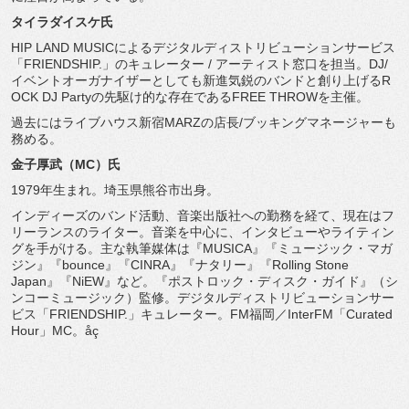
タイラダイスケ氏
HIP LAND MUSICによるデジタルディストリビューションサービス
「
FRIENDSHIP.」のキュレーター / アーティスト窓口を担当。DJ/
イベントオーガナイザーとしても新進気鋭のバンドと創り上げるR
OCK DJ Partyの先駆け的な存在であるFREE THROWを主催。
過去にはライブハウス新宿MARZの店長/
ブッキングマネージャーも
務める。
金子厚武（MC）氏
1979年生まれ。埼玉県熊谷市出身。
インディーズのバンド活動、音楽出版社への勤務を経て、
現在はフ
リーランスのライター。音楽を中心に、
インタビューやライティン
グを手がける。主な執筆媒体は『
MUSICA』『ミュージック・マガ
ジン』『bounce』『
CINRA』『ナタリー』『Rolling Stone
Japan』『NiEW』など。『ポストロック・ディスク・
ガイド』（シ
ンコーミュージック）監修。
デジタルディストリビューションサー
ビス「
FRIENDSHIP.」キュレーター。FM福岡／
InterFM「Curated
Hour」MC。åç