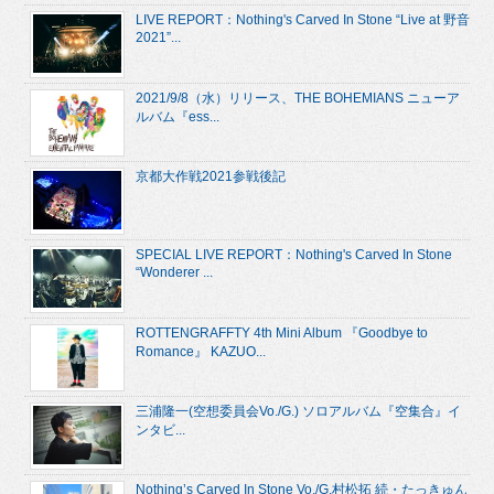
LIVE REPORT：Nothing's Carved In Stone “Live at 野音
2021”...
2021/9/8（水）リリース、THE BOHEMIANS ニューア
ルバム『ess...
京都大作戦2021参戦後記
SPECIAL LIVE REPORT：Nothing's Carved In Stone
“Wonderer ...
ROTTENGRAFFTY 4th Mini Album 『Goodbye to
Romance』 KAZUO...
三浦隆一(空想委員会Vo./G.) ソロアルバム『空集合』イ
ンタビ...
Nothing’s Carved In Stone Vo./G.村松拓 続・たっきゅん