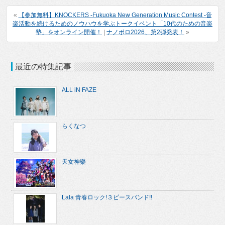
«
【参加無料】KNOCKERS -Fukuoka New Generation Music Contest -音
楽活動を続けるためのノウハウを学ぶトークイベント「10代のための音楽
塾」をオンライン開催！
|
ナノボロ2026、第2弾発表！
»
最近の特集記事
ALL iN FAZE
らくなつ
天女神樂
Lala 青春ロック!３ピースバンド!!