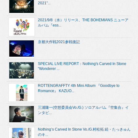
2021”...
2021/9/8（水）リリース、THE BOHEMIANS ニューア
ルバム『ess...
京都大作戦2021参戦後記
SPECIAL LIVE REPORT：Nothing's Carved In Stone
“Wonderer ...
ROTTENGRAFFTY 4th Mini Album 『Goodbye to
Romance』 KAZUO...
三浦隆一(空想委員会Vo./G.) ソロアルバム『空集合』イ
ンタビ...
Nothing’s Carved In Stone Vo./G.村松拓 続・たっきゅん
のキ...