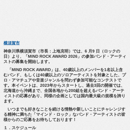
横須賀市
神奈川県横須賀市（市長：上地克明）では、6 月9 日（ロックの
日）より、「MIND ROCK AWARD 2026」の参加バンド・アーティ
ストの募集を開始します。
「MIND ROCK AWARD」は、40歳以上のメンバーを1名以上含
むバンド、
もしくは40歳以上のソロアーティストを対象とした、プ
ロ・
アマチュアや音楽ジャンルを問わず参加可能なコンテストで
す。
本イベントは、2023年からスタートし、過去3回の開催では、
北海道から沖縄まで、全国各地から200組を超えるバンド・
アーテ
ィストの応募があり、
同様の企画としては国内最大級の規模を誇り
ます。
いつまでも好きなことを続ける情熱や新しいことにチャレンジす
る
精神に満ちた「マインド・ロック」なバンド・
アーティストの皆
様からのご応募をお待ちしております！
１．スケジュール