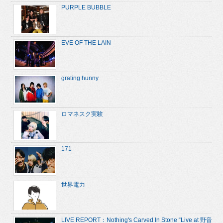
PURPLE BUBBLE
EVE OF THE LAIN
grating hunny
ロマネスク実験
171
世界電力
LIVE REPORT：Nothing's Carved In Stone “Live at 野音