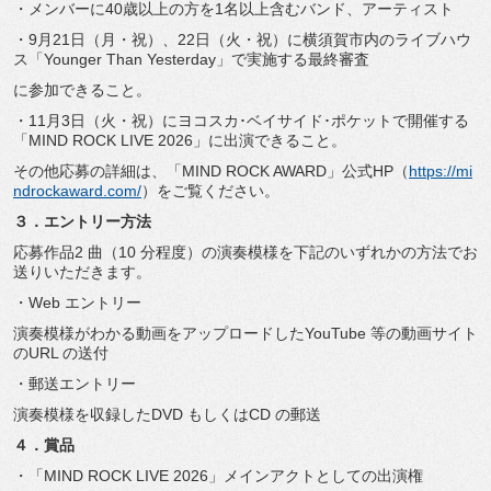
・メンバーに40歳以上の方を1名以上含むバンド、アーティスト
・9月21日（月・祝）、22日（火・祝）
に横須賀市内のライブハウ
ス「Younger Than Yesterday」で実施する最終審査
に参加できること。
・11月3日（火・祝）にヨコスカ･ベイサイド･
ポケットで開催する
「MIND ROCK LIVE 2026」に出演できること。
その他応募の詳細は、「MIND ROCK AWARD」公式HP（
https://
mi
ndrockaward.com/
）をご覧ください。
３．エントリー方法
応募作品2 曲（10 分程度）
の演奏模様を下記のいずれかの方法でお
送りいただきます。
・Web エントリー
演奏模様がわかる動画をアップロードしたYouTube 等の動画サイト
のURL の送付
・郵送エントリー
演奏模様を収録したDVD もしくはCD の郵送
４．賞品
・「MIND ROCK LIVE 2026」メインアクトとしての出演権