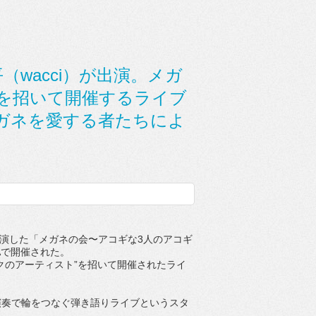
wacci）が出演。メガ
を招いて開催するライブ
ガネを愛する者たちによ
演した「メガネの会〜アコギな
3
人のアコギ
A
で開催された。
クのアーティスト”
を招いて開催されたライ
演奏で輪をつなぐ弾き語り
ライブというスタ