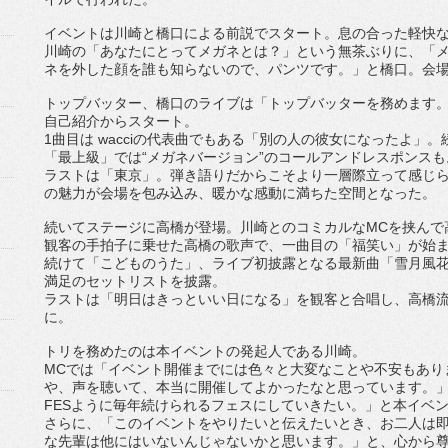
イベントは川崎と橋口による前説でスタート。
息の合った軽快
川崎の「あなたにとってメガネとは？」という無茶ぶりに、「
ネを外した顔を誰も知らないので、パンツです。」と橋口。
会
トップバッター、橋口のライブは「トップバッターを務めます
自己紹介からスタート。
1
曲目は
wacci
の代表曲でもある「
別の人の彼女になったよ」。
「最上級」では“メガネバージョン”
のコールアンドレスポンスも
ラストは「東京」。
弾き語りだからこそより一層際立って感じ
の魅力が会場を包み込み、
暖かな感動に満ちた空間となった。
続いてステージに高橋が登場。川崎とのコミカルな
MC
を挟んで
観客の手拍子に乗せた高橋の歌声で、一曲目の「福笑い」
が始
続けて「こどものうた」、ライブ初披露となる最新曲「雪月風
満足のセットリストを披露。
ラストは「明日はきっといい日になる」を観客と合唱し、
高橋
に。
トリを務めたのは本イベントの発起人である川崎。
MC
では「
イベント開催までには色々と大変なことや不安もあり
や、声を聴いて、
本当に開催してよかったなと思っています。
FES
ように毎年続けられるフェスにしていきたい。」
と本イベ
さらに、「このイベントをやりたいと伝えたいとき、
お二人は
な先輩は他にはいないんじゃないかと思います。」と、
心から