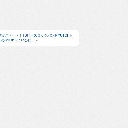
全曲配信がスタート！
|
3ピースロックバンドYUTORI-
usic Video公開！
»