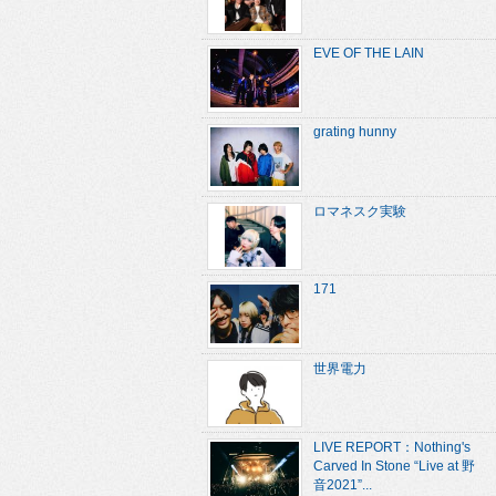
EVE OF THE LAIN
grating hunny
ロマネスク実験
171
世界電力
LIVE REPORT：Nothing's
Carved In Stone “Live at 野
音2021”...