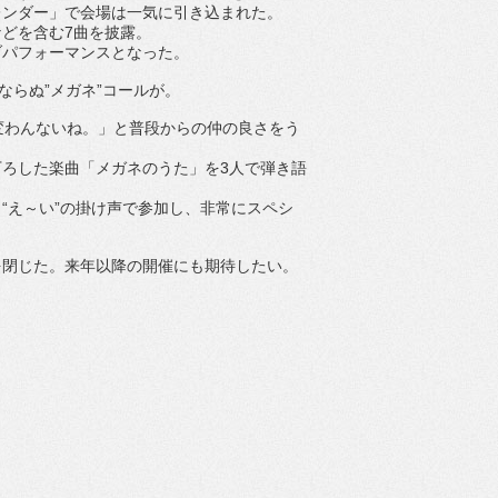
レンダー」で会場は一気に引き込まれた。
などを含む
7
曲を披露。
ブパフォーマンスとなった。
ならぬ”メガネ”コールが。
変
わんないね。」と普段からの仲の良さをう
下ろした楽曲「メガネのうた」を
3
人で弾き語
“
え～い”の掛け声で参加し、
非常にスペシ
を閉じた。来年以降の開催にも期待したい。