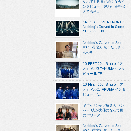
それでも世界が続くならイ
ンタビュー：終わりを見据
えても尚...
SPECIAL LIVE REPORT：
Nothing's Carved In Stone
SPECIAL ON...
Nothing’s Carved In Stone
Vo./G.村松拓 続・たっきゅ
んのキ...
10-FEET 20th Single『ア
オ』 Vo./G.TAKUMAインタ
ビュー INTE...
10-FEET 20th Single『ア
オ』 Vo./G.TAKUMA インタ
ビュー “...
ヤバイTシャツ屋さん メン
バー3人が大使になって更
にパワーア...
Nothing’s Carved In Stone
Vo./G.村松拓 続・たっきゅ