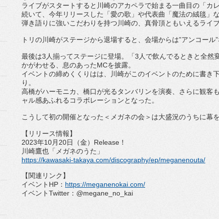
ライブがスタートすると川崎のアカペラで始まる一曲目の「
カ
続いて、今年リリースした「愛の歌」や代表曲「魔法の絨毯」
弾き語りに強いこだわりを持つ川崎の、
真骨頂ともいえるライ
トリの川崎がステージから退場すると、会場からは”アンコール”
最後は
3
人揃ってステージに登場。「
3
人で飲んでるときと全然
かがわせる、息のあった
MC
を披露。
イベントの締めくくりはは、
川崎がこのイベントのために書き
り。
高橋がハーモニカ、橋口が光るタンバリンを演奏、さらに観客も
ャル感あふれるコラボレーションとなった。
こうして初の開催となった＜メガネの会＞
は大盛況のうちに幕
【リリース情報】
2023
年
10
月
20
日（金）
Release
！
川崎鷹也「メガネのうた」
https://kawasaki-takaya.com/
discography/ep/meganenouta/
【関連リンク】
イベント
HP
：
https://meganenokai.
com/
イベント
Twitter
：
@megane_no_kai