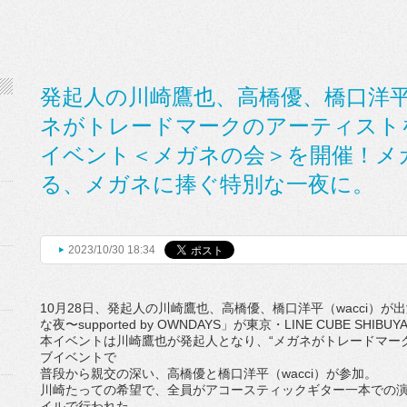
発起人の川崎鷹也、高橋優、橋口洋平（
ネがトレードマークのアーティスト
イベント＜メガネの会＞を開催！メ
る、メガネに捧ぐ特別な一夜に。
2023/10/30 18:34
10
月
28
日、発起人の川崎鷹也、高橋優、橋口洋平
（
wacci
）が出
な夜〜
supp
orted by OWNDAYS
」が東京・
LINE CUBE SHIBUY
本イベントは川崎鷹也が発起人となり、“
メガネがトレードマー
ブイベントで
普段から親交の深い、高橋優と橋口洋平（
wacci
）が参加。
川崎たっての希望で、
全員がアコースティックギター一本での
イルで行われた。