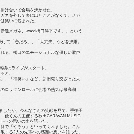
な掛け合いで会場を沸かせた。
メガネを外して表に出たことがなくて。
メガ
場は笑いに包まれた。
。
伊達メガネ、
wacci
橋口洋平です。」
という
続けて「恋だろ」、「大丈夫」
などを披露。
。
られる、
橋口のエモーショナルな優しい歌声
高
橋のライブがスタート。
まると、
花」
、「福笑い」など、
新旧織り交ざった大
流のロックンロールに会場の熱気は最高潮
ましたが、
今みなさんの笑顔を見て、手拍子
」「
優くんの主催する秋田
CARAVAN MUSIC
ントへの思いの丈を語った。
即答で「やろう」といってくれました。
こん
尊敬する
2
人の先輩への感謝の想いを語った。