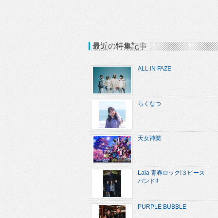
最近の特集記事
ALL iN FAZE
らくなつ
天女神樂
Lala 青春ロック!３ピース
バンド!!
PURPLE BUBBLE