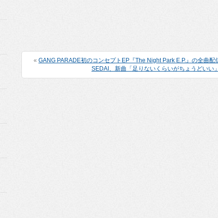
«
GANG PARADE初のコンセプトEP『The Night Park E.P.』の
SEDAI、新曲「足りないくらいがちょうどいい」の M