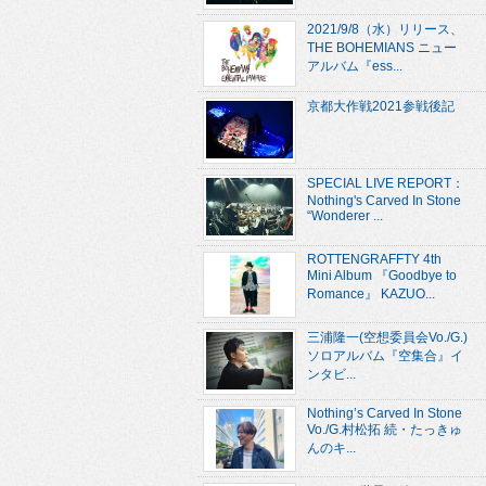
2021/9/8（水）リリース、
THE BOHEMIANS ニュー
アルバム『ess...
京都大作戦2021参戦後記
SPECIAL LIVE REPORT：
Nothing's Carved In Stone
“Wonderer ...
ROTTENGRAFFTY 4th
Mini Album 『Goodbye to
Romance』 KAZUO...
三浦隆一(空想委員会Vo./G.)
ソロアルバム『空集合』イ
ンタビ...
Nothing’s Carved In Stone
Vo./G.村松拓 続・たっきゅ
んのキ...