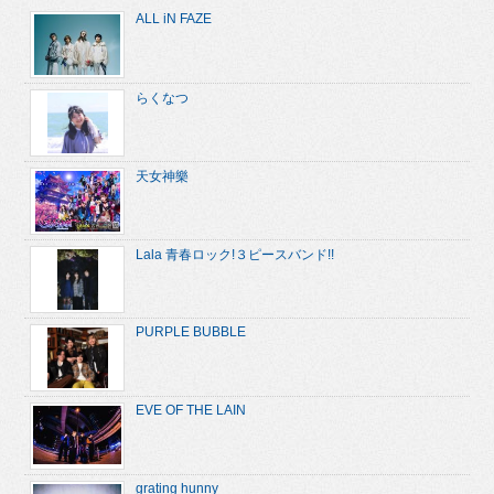
ALL iN FAZE
らくなつ
天女神樂
Lala 青春ロック!３ピースバンド!!
PURPLE BUBBLE
EVE OF THE LAIN
grating hunny