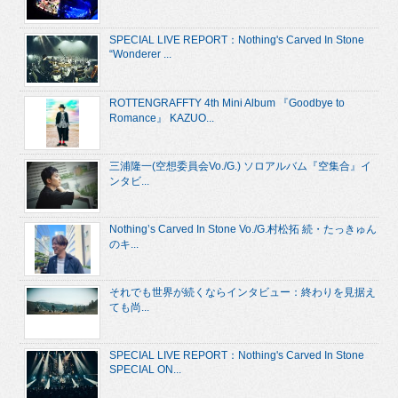
SPECIAL LIVE REPORT：Nothing's Carved In Stone
“Wonderer ...
ROTTENGRAFFTY 4th Mini Album 『Goodbye to
Romance』 KAZUO...
三浦隆一(空想委員会Vo./G.) ソロアルバム『空集合』イ
ンタビ...
Nothing’s Carved In Stone Vo./G.村松拓 続・たっきゅん
のキ...
それでも世界が続くならインタビュー：終わりを見据え
ても尚...
SPECIAL LIVE REPORT：Nothing's Carved In Stone
SPECIAL ON...