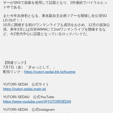
サーが
SNS
で楽曲を使用して話題とな
り、
2
作連続でバイラルヒッ
ト中である。
また今年自身初となる、東名阪自主企画ツアーを開催し全公演
SO
LD OUT
！！
10
月に開催する初のワンマンライブも成功をおさめ、
12
月の追
加公
演、来年
3
月には渋谷
WWW
にて
2nd
ワンマンライブを開催
するな
ど、今
Z
世代中心に話題となっているロックバンドだ。
【関連リンク】
7
月
7
日（金）「ぎゅっとして、」
配信リンク：
https://yutori-sedai.
lnk.to/hugme
YUTORI-SEDAI
公式サイト
https://yutori-sedai.main.jp/
YUTORI-SEDAU
公式
YouTube
https://www.youtube.com/@
YUTORISEDAI
YUTORI-SEDAI
公式
Instagram