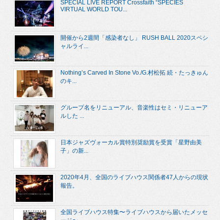
SPECIAL LIVE REPORT Crossfaith “SPECIES
VIRTUAL WORLD TOU...
開催から2週間「感染者なし」 RUSH BALL 2020スペシ
ャルライ...
Nothing’s Carved In Stone Vo./G.村松拓 続・たっきゅん
のキ...
グループ名をリニューアル、音楽性はセミ・リニューア
ルした ...
日本ジャズヴォーカル賞特別奨励賞を受賞「星野由美
子」の新...
2020年4月、全国のライブハウス関係者47人からの現状
報告。
全国ライブハウス特集〜ライブハウスから届いたメッセ