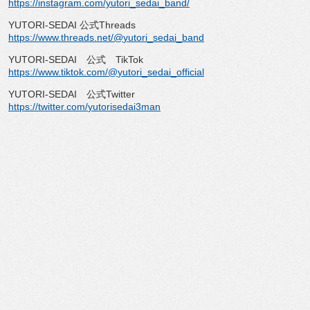
https://instagram.com/yutori_
sedai_band/
YUTORI-SEDAI
公式
Threads
https://www.threads.net/@
yutori_sedai_band
YUTORI-SEDAI
公式
TikTok
https://www.tiktok.com/@
yutori_sedai_official
YUTORI-SEDAI
公式
Twitter
https://twitter.com/
yutorisedai3man