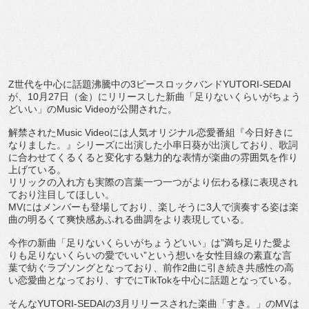
Z
世代を中心に話題沸騰中の
3
ピースロックバンド
YUTORI-
SEDAI
が、
10
月
27
日（金）にリリースした新曲「
足りないくらいがちょう
どいい」の
Music Video
が公開された。
解禁された
Music Video
には人気オリジナル恋愛番組『今日好きに
なりました。
』シリーズに出演した小串日葵が出演しており、
歌詞
に合わせてくるくると変化する魅力的な表情が楽曲の雰囲気を
作り
上げている。
リリックの入れ方も実際の言葉一つ一つがより伝わる様に表現され
ており注目してほしい。
MV
にはメンバーも登場しており、楽しそうに
3
人で演奏する姿は
楽
曲の明るくて爽快感あふれる曲調をより表現している。
今作の新曲「足りないくらいがちょうどいい」は”
満ち足りた愛よ
りも足りないくらいの愛でいい”
という想いを女性目線の素直な言
葉で紡ぐラブソングとなっており
、前作
2
曲に引き続き共感性の高
い恋愛曲となっており、すでに
T
ikTok
を中心に話題となっている。
そんな
YUTORI-SEDAI
の
3
月リリースされた楽曲「
すき。」の
MV
は