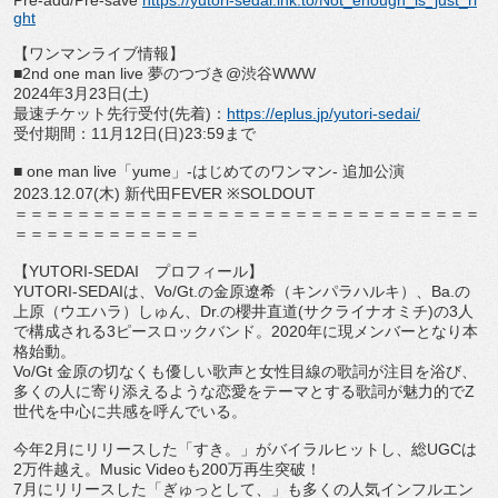
Pre-add/Pre-save
https://
yutori-sedai.lnk.to/Not_
enough_is_just_ri
ght
【ワンマンライブ情報】
■
2nd one man live
夢のつづき
@
渋谷
WWW
2024
年
3
月
23
日
(
土
)
最速チケット先行受付
(
先着
)
：
https://eplus.
jp/yutori-sedai/
受付期間：
11
月
12
日
(
日
)23:59
まで
■
one man live
「
yume
」
-
はじめてのワンマン
-
追加公演
2023.12.07(
木
)
新代田
FEVER ※SOLDOUT
＝＝＝＝＝＝＝＝＝＝＝＝＝＝＝＝＝＝＝＝＝＝＝＝＝＝＝＝＝＝
＝＝＝＝＝＝＝＝＝＝＝＝
【
YUTORI-SEDAI
プロフィール】
YUTORI-SEDAI
は、
Vo/Gt.
の金原遼希（
キンパラハルキ）、
Ba.
の
上原（ウエハラ）しゅん、
Dr.
の櫻
井直道
(
サクライナオミチ
)
の
3
人
で構成される
3
ピースロックバ
ンド。
2020
年に現メンバーとなり本
格始動。
Vo/Gt
金原の切なくも優しい歌声と女性目線の歌詞が注目を
浴び、
多くの人に寄り添えるような恋愛をテーマとする歌詞が魅力的で
Z
世代を中心に共感を呼んでいる。
今年
2
月にリリースした「すき。」がバイラルヒットし、総
UGC
は
2
万件越え。
Music Video
も
200
万再生突破！
7
月にリリースした「ぎゅっとして、」
も多くの人気インフルエン