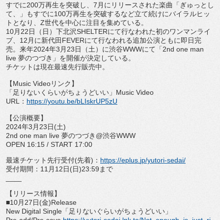
すでに
200
万再生を突破し、
7
月にリリースさ
れた楽曲「ぎゅっとし
て、」もすでに
100
万再生を突破するなど
立て続けにバイラルヒッ
トとなり、
Z
世代を中心に注目を集めてい
る。
10
月
22
日（日）下北沢
SHELTER
にて行なわれた初のワン
マンライ
ブ、
12
月に新代田
FEVER
にて行なわれる追加公演と
もに即日完
売。来年
2024
年
3
月
23
日（土）に渋谷
WWW
にて
「
2nd one man
live
夢のつづき」を開催が決定している。
チケットは現在最速先行販売中。
【
Music Video
リンク】
「足りないくらいがちょうどいい」
Music Video
URL
：
https://youtu.be/
bLIskrUP5zU
【公演概要】
2024
年
3
月
23
日
(
土
)
2nd one man live
夢のつづき
@
渋谷
WWW
OPEN 16:15 / START 17:00
最速チケット先行受付
(
先着
)
：
https://eplus.
jp/yutori-sedai/
受付期間：
11
月
12
日
(
日
)23:59
まで
____
【リリース情報】
■
10
月
27
日
(
金
)Release
New Digital Single
「足りないぐらいがちょうどいい」