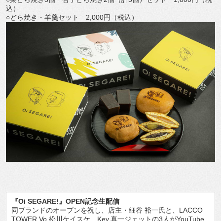
込）
○どら焼き・羊羹セット 2,000円（税込）
『Oi SEGARE!』OPEN記念生配信
同ブランドのオープンを祝し、店主・細谷 裕一氏と、LACCO
TOWER Vo.松川ケイスケ、Key.真一ジェットの3人がYouTube