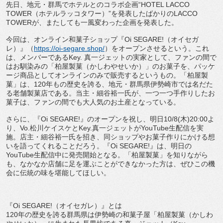
先日、地元・群馬でホテルとのコラボ企画“HOTEL LACCO
TOWER（ホテルラッコタワー）”を発表したばかりのLACCO
TOWERが、またしても一風変わった企画を発表した。
今回は、オンライン和菓子ショップ『Oi SEGARE!（オイセガ
レ）』（
https://oi-segare.shop/
）をオープンさせるという。これ
は、メンバーであるKey. 真一ジェットの実家として、ファンの間で
はお馴染みの「柏屋製菓（かしわやせいか）」のお菓子を、パッケ
ージ商品としてオンラインのみで販売するというもの。「柏屋製
菓」は、120年もの歴史を誇る、地元・群馬県伊勢崎市では名だた
る老舗製菓店である。当主・細谷裕一氏が、一つ一つ手作りしたお
菓子は、ファンの間でも大人気のお土産となっている。
さらに、『Oi SEGARE!』のオープンを祝し、明日10/8(木)20:00よ
り、Vo.松川ケイスケとKey.真一ジェットがYouTube生配信を実
施。店主・細谷裕一氏を招き、同ショップやお菓子作りにかける想
いを語ってくれることだろう。『Oi SEGARE!』は、明日の
YouTube生配信中に発売開始となる。「柏屋製菓」を知りながら
も、なかなか店舗に足を運ぶことができなかった方は、ぜひこの機
会に伝統の味を堪能してほしい。
『Oi SEGARE!（オイセガレ）』とは
120年の歴史を誇る群馬県は伊勢崎の和菓子屋「柏屋製菓（かしわ