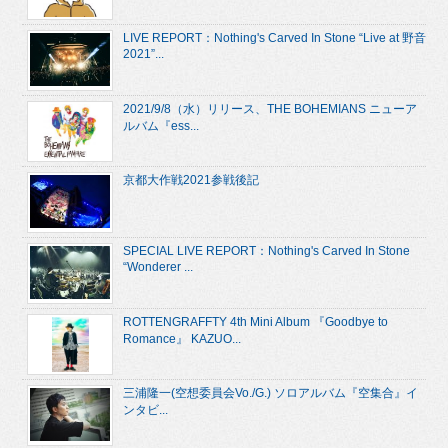
LIVE REPORT：Nothing's Carved In Stone “Live at 野音
2021”...
2021/9/8（水）リリース、THE BOHEMIANS ニューア
ルバム『ess...
京都大作戦2021参戦後記
SPECIAL LIVE REPORT：Nothing's Carved In Stone
“Wonderer ...
ROTTENGRAFFTY 4th Mini Album 『Goodbye to
Romance』 KAZUO...
三浦隆一(空想委員会Vo./G.) ソロアルバム『空集合』イ
ンタビ...