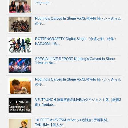
パワーア...
Nothing’s Carved In Stone Vo./G.村松拓 続・たっきゅん
のキ...
ROTTENGRAFFTY Digital Single『永遠と影』特集：
KAZUOMI（G....
SPECIAL LIVE REPORT Nothing’s Carved In Stone
“Live on No...
Nothing’s Carved In Stone Vo./G.村松拓 続・たっきゅん
のキ...
VELTPUNCH 無観客配信LIVEのダイジェスト版（厳選3
曲）Youtub...
10-FEET Vo./G.TAKUMAのソロ活動に密着取材。
TAKUMA【何人か...