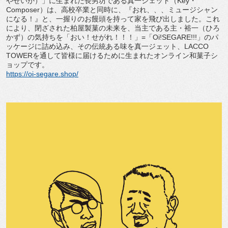
やせいか）」に生まれた長男坊である真一ジェット（Key・
Composer）は、高校卒業と同時に、『おれ、、、ミュージシャン
になる！』と、一握りのお饅頭を持って家を飛び出しました。これ
により、閉ざされた柏屋製菓の未来を、当主である主・裕一（ひろ
かず）の気持ちを「おい！せがれ！！！」=「Oi!SEGARE!!!」のパ
ッケージに詰め込み、その伝統ある味を真一ジェット、LACCO
TOWERを通して皆様に届けるために生まれたオンライン和菓子シ
ョップです。
https://oi-segare.shop/