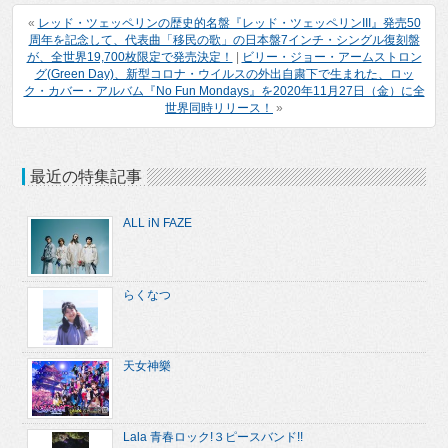
«
レッド・ツェッペリンの歴史的名盤『レッド・ツェッペリンIII』発売50
周年を記念して、代表曲「移民の歌」の日本盤7インチ・シングル復刻盤
が、全世界19,700枚限定で発売決定！
|
ビリー・ジョー・アームストロン
グ(Green Day)、新型コロナ・ウイルスの外出自粛下で生まれた、ロッ
ク・カバー・アルバム『No Fun Mondays』を2020年11月27日（金）に全
世界同時リリース！
»
最近の特集記事
ALL iN FAZE
らくなつ
天女神樂
Lala 青春ロック!３ピースバンド!!