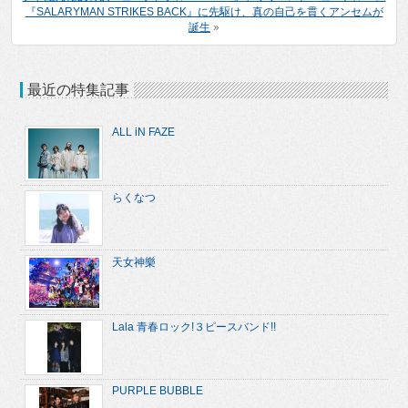
『SALARYMAN STRIKES BACK』に先駆け、真の自己を貫くアンセムが
誕生
»
最近の特集記事
ALL iN FAZE
らくなつ
天女神樂
Lala 青春ロック!３ピースバンド!!
PURPLE BUBBLE