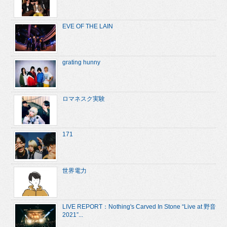
EVE OF THE LAIN
grating hunny
ロマネスク実験
171
世界電力
LIVE REPORT：Nothing's Carved In Stone “Live at 野音
2021”...