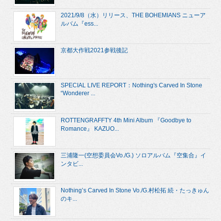
2021/9/8（水）リリース、THE BOHEMIANS ニューア
ルバム『ess...
京都大作戦2021参戦後記
SPECIAL LIVE REPORT：Nothing's Carved In Stone
“Wonderer ...
ROTTENGRAFFTY 4th Mini Album 『Goodbye to
Romance』 KAZUO...
三浦隆一(空想委員会Vo./G.) ソロアルバム『空集合』イ
ンタビ...
Nothing’s Carved In Stone Vo./G.村松拓 続・たっきゅん
のキ...