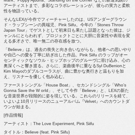
Mark、Poppy Ajudha、Standing on the Corner などの新進気鋭の
アーティストまで、多彩なコラボレーションが、
彼らの実力と柔軟
性を物語っている。
そんなLEXが今作でフィーチャーしたのは、
USアンダーグラウン
ド・ラップシーンの異端児、Pink Siifu。今年の「Stones Throw
Japan Tour」でゲストとして初来日も果たし話題となった彼は、
ジ
ャンルにとらわれず、
プロジェクトごとに大胆に音楽性や表現を変
える多才さで、
唯一無二の存在感を放つ。
「Believe」は、過去の喪失と向き合いながらも、
他者への思いやり
や自己への愛を丁寧に紡ぎ出した作品。Pink Siifu のラップがオー
センティックなソウル・
ヒップホップのグルーヴに溶け込み、心の
奥深くへと響き渡る。
さらに、楽曲後半に重なるSyl DuBenionと
Kim Mayoのダブルコーラスが、曲に豊かな奥行きと温もりを加
え、
リスナーを優しく包み込む。
ファーストシングル「House Boat」、セカンドシングル「Who’s
Gonna Save the W orld」、そして今作「Believe」と、
LEXの新た
な音楽世界が段階的に姿を現している。
これらのリリースを経て、
いよいよ10月リリースのニューアルバム『Velvet』
へのカウントダ
ウンが始まる。
[作品情報]
アーティスト：The Love Experiment, Pink Siifu
タイトル：Believe (feat. Pink Siifu)