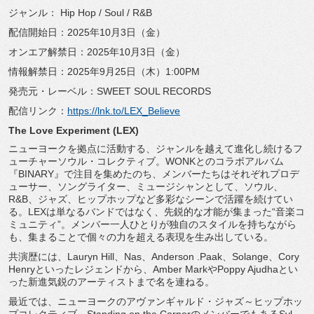
ジャンル： Hip Hop / Soul / R&B
配信開始日：2025年10月3日（金）
オンエア解禁日：2025年10月3日（金）
情報解禁日：2025年9月25日（木）1:00PM
発売元・レーベル：SWEET SOUL RECORDS
配信リンク：
https://lnk.to/LEX_
Believe
The Love Experiment (LEX)
ニューヨークを拠点に活動する、
ジャンルを越えて進化し続けるフ
ューチャーソウル・
コレクティブ。WONKとのコラボアルバム
『BINARY』
で注目を集めたのち、メンバーたちはそれぞれプロデ
ューサー、
ソングライター、ミュージシャンとして、ソウル、
R&B、
ジャズ、ヒップホップなど多彩なシーンで活躍を続けてい
る。
LEXは単なるバンドではなく、先鋭的な才能が集まった“
音楽コ
ミュニティ”。
メンバー一人ひとりが独自のスタイルを持ちながら
も、
集まることで個々の力を超える表現を生み出している。
共演歴には、Lauryn Hill、Nas、Anderson .Paak、Solange、Cory
Henryといったレジェンドから、Amber MarkやPoppy Ajudhaとい
った新進気鋭のアーティストまで名を連ねる。
最近では、ニューヨークのアヴァンギャルド・ジャズ～
ヒップホッ