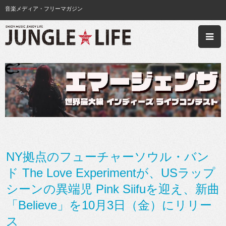
音楽メディア・フリーマガジン
NY拠点のフューチャーソウル・バン
ド The Love Experimentが、USラップ
シーンの異端児 Pink Siifuを迎え、新曲
「Believe」を10月3日（金）にリリー
ス