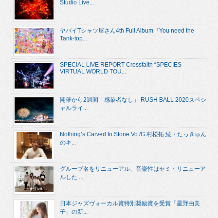
Studio Live...
ヤバイTシャツ屋さん4th Full Album『You need the
Tank-top...
SPECIAL LIVE REPORT Crossfaith “SPECIES
VIRTUAL WORLD TOU...
開催から2週間「感染者なし」 RUSH BALL 2020スペシ
ャルライ...
Nothing’s Carved In Stone Vo./G.村松拓 続・たっきゅん
のキ...
グループ名をリニューアル、音楽性はセミ・リニューア
ルした ...
日本ジャズヴォーカル賞特別奨励賞を受賞「星野由美
子」の新...