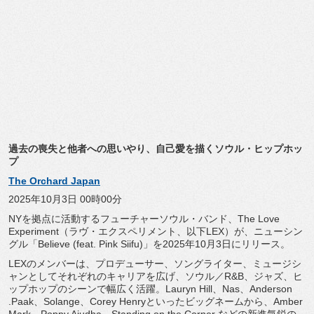
過去の喪失と他者への思いやり、自己愛を描くソウル・
ヒップホッ
プ
The Orchard Japan
2025年10月3日 00時00分
NYを拠点に活動するフューチャーソウル・バンド、The Love
Experiment（ラヴ・エクスペリメント、以下LEX）
が、ニューシン
グル「Believe (feat. Pink Siifu)」を2025年10月3日にリリース。
LEXのメンバーは、プロデューサー、ソングライター、
ミュージシ
ャンとしてそれぞれのキャリアを広げ、ソウル／R&
B、ジャズ、ヒ
ップホップのシーンで幅広く活躍。Lauryn Hill、Nas、Anderson
.Paak、Solange、Corey Henryといったビッグネームから、Amber