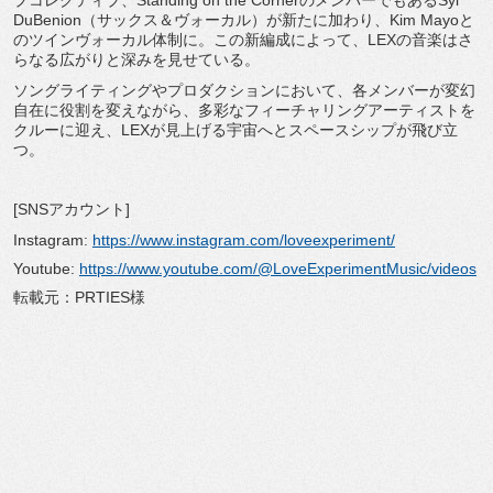
プコレクティブ、Standing on the CornerのメンバーでもあるSyl
DuBenion（サックス＆ヴォーカル）が新たに加わり、
Kim Mayoと
のツインヴォーカル体制に。この新編成によって、
LEXの音楽はさ
らなる広がりと深みを見せている。
ソングライティングやプロダクションにおいて、
各メンバーが変幻
自在に役割を変えながら、
多彩なフィーチャリングアーティストを
クルーに迎え、
LEXが見上げる宇宙へとスペースシップが飛び立
つ。
[SNSアカウント]
Instagram:
https://www.instagram.com/
loveexperiment/
Youtube:
https://www.youtube.com/@
LoveExperimentMusic/videos
転載元：PRTIES様