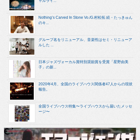
ャルライ...
Nothing’s Carved In Stone Vo./G.村松拓 続・たっきゅん
のキ...
グループ名をリニューアル、音楽性はセミ・リニューア
ルした ...
日本ジャズヴォーカル賞特別奨励賞を受賞「星野由美
子」の新...
2020年4月、全国のライブハウス関係者47人からの現状
報告。
全国ライブハウス特集〜ライブハウスから届いたメッセ
ージ〜