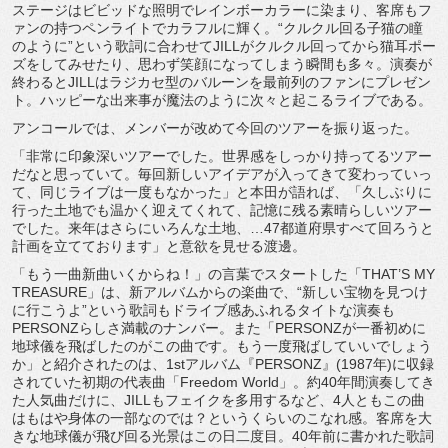
ステージはビビッドな照明でレインボーカラーに染まり、
客席もフ
ァンの持つペンライトでカラフルに輝く。“
クルクル回る子猫の瞳
のように”
という歌詞に合わせてJILLがクルクル回ってから猫耳ポー
ズを
してみせたり、思わず笑顔になってしまう瞬間も多々。
演奏が
終わるとJILLはラジカセ型のバルーンを最前列のファン
にプレゼン
ト。
ハッピーな出来事が魔法のように次々と起こるライブである。
アンコールでは、メンバーが改めて今回のツアーを振り返った。
「非常に印象深いツアーでした。
世界感をしっかり持ってるツアー
だなと思っていて。
毎回新しいアイデアが入ってきて変わっていっ
て、
同じライブは一度もなかった」と本田が語れば、「
久しぶりに
行った土地でも温かく迎えてくれて、
記憶に残る素晴らしいツアー
でした。来年はさらにいろんな土地、
…47都道府県すべて回ろうと
計画を立てております」
と意欲を見せる渡邊。
「もう一曲新曲いくからね！」の言葉でスタートした「THAT’
S MY
TREASURE」は、新アルバムからの楽曲で、“
新しい宝物を見つけ
に行こうよ”
という歌詞もドライブ感あふれるタイトな演奏も
PERSONZら
しさ満載のナンバー。また「
PERSONZが一番初めに
地球儀を飛ばしたのがこの曲です。
もう一度飛ばしていいでしょう
か」と紹介されたのは、
1stアルバム『PERSONZ』(1987年)
に収録
されていた初期の代表曲「Freedom World」。約40年間演奏してき
た人気曲だけに、
JILLもフェイクを多用するなど、
4人ともこの曲
はもはや身体の一部なのでは？
というくらいのこなれ感。
客席を大
きな地球儀が飛び回る光景はこの日二度目。
40年前に書かれた歌詞