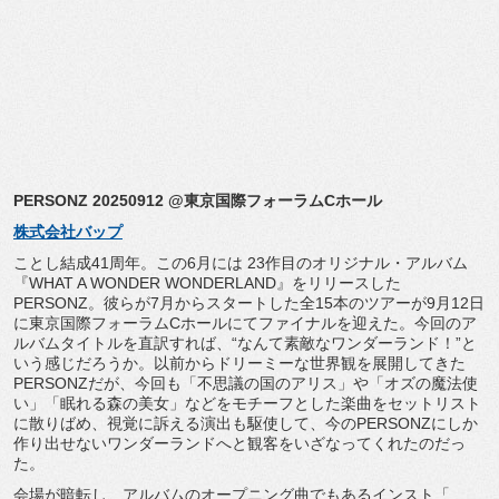
PERSONZ 20250912 @東京国際フォーラムCホール
株式会社バップ
ことし結成41周年。この6月には 23作目のオリジナル・アルバム
『WHAT A WONDER WONDERLAND』をリリースした
PERSONZ。
彼らが7月からスタートした全15本のツアーが9月12日
に東京
国際フォーラムCホールにてファイナルを迎えた。
今回のア
ルバムタイトルを直訳すれば、“
なんて素敵なワンダーランド！”と
いう感じだろうか。
以前からドリーミーな世界観を展開してきた
PERSONZだが、
今回も「不思議の国のアリス」や「オズの魔法使
い」「
眠れる森の美女」
などをモチーフとした楽曲をセットリスト
に散りばめ、
視覚に訴える演出も駆使して、
今のPERSONZにしか
作り出せないワンダーランドへと観客を
いざなってくれたのだっ
た。
会場が暗転し、アルバムのオープニング曲でもあるインスト「