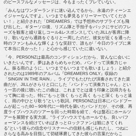
のピースフルなメッセージは、
今もまったくブレていない。
「みんなはワンダーランドに迷い込んでるから、
永遠のティーンエ
イジャーなんですよ。
いつまでも夢見るドリーマーでいてくださ
い！」と紹介された「
DREAMERS」では予想外のサプライズも飛
び出した。
ギターソロ後、
リズム隊と手拍子をバックにサビのフレ
ーズを観客と繰り返しコー
ル&レスポンスしていたJILLが客席に降
り、
歌いながら通路をぐるりと一周したのだ。
彼女が近くを通った
時のファンもみんな輝くような笑顔で、
誰もが「今日のライブに来
て本当に良かった！」
と心から感じていたに違いない。
「今、PERSONZは最高のコンディションだから、
皆んなに会いに
いきたいんです。夢はあきらめちゃだめ。
バンドって演奏力じゃ
ん。振る雨のように、
いつまでもいつまでも歌いましょう」
と紹介
されたのは1989年のアルバム『DREAMERS ONLY』収録の
「SINGIN’ IN THE RAIN」。ライブでもたびたび演奏されてきた楽
曲だが、
JILLがさらりと口にした「バンドって演奏力じゃん」
とい
う一言の後に聴いたこの曲は、
これまでとは違う印象と説得力をも
って胸に迫った。特に“
もっと強く もっと高く もっと深く もっと遠
く、雨の中ひとり歌う”という歌詞。
PERSONZは日本にバンドブー
ムが起こった80～
90年代に一時代を築いたバンドだが、その後、
再
度ライブハウスのツアーを回った時期を経て、
今は盤石にホールツ
アーを展開する実力派。“
ライブハウスでもホールでも、
良いパフ
ォーマンスを続けていればきっとロックファンは観にきて
くれ
る”という彼らの信念やリスナーへの信頼も感じられたし、
つねに
さらなる高みを目指して切磋琢磨してきた彼らの言葉だから
こ