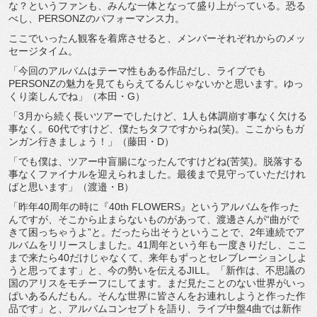
な？というファンも、
みんな一体となって盛り上がっている。恐る
べし、
PERSONZのパフォーマンス力。
ここでいったん観客を着席させると、
メンバーそれぞれからのメッ
セージタイム。
「今回のアルバムはテーマ性もある作品だし、
ライブでも
PERSONZの魅力を見てもらえてるんじゃないかと
思います。ゆっ
くり楽しんでね」（本田・G）
「3月から続く長いツアーでしたけど、
1人も体調崩す事なく欠ける
事なく。60代ですけど、
僕たちタフですからね(笑)。ここからもガ
ンガン行きましょう！
」（藤田・D）
「でも僕は、ツアー中盲腸になったんですけどね(苦笑)。
脱落する
事なくファイナルを迎えられました。
最後まで見守っていただけれ
ばと思います」（渡邉・B）
「昨年40周年の時に『40th FLOWERS』というアルバムを作った
んですが、
そこから止まらないものがあって、渡邊さんが“
曲がで
きて困っちゃうよ”と。だったら出そうということで、
2年連続でア
ルバムをリリースしました。
41周年という年も一度きりだし、
ここ
まで来たら40だけじゃなくて、
来年もずっとセレブレーションしよ
うと思ってます」と、
今の勢いを伝えるJILL。「新作は、
不思議の
国のアリスをモチーフにしてます。
まだ見たことのない世界がいっ
ぱいあるんだもん。
そんな世界に皆さんをお連れしようと作った作
品です」と、
アルバムコンセプトを語り、
ライブ中盤4曲では新作