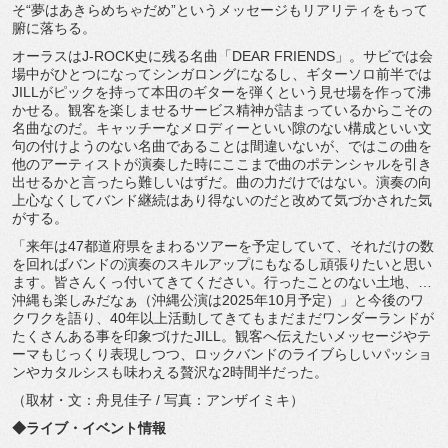
そ“夢はあきらめちゃだめ”
というメッセージもリアリティをもって
腑に落ちる。
オーラスはJ-ROCK史に残る名曲「DEAR FRIENDS」。
サビでは会
場中がひとつになってシンガロングになるし、
ギターソロ前半では
JILLがピックを持って本田のギターを弾く
という見せ場を作って沸
かせる。
観客を楽しませるサービス精神が詰まっているからこその
名曲なの
だ。
キャッチーなメロディーといい隙のない構成といい文
句の付けよう
のない名曲であることは間違いないが、
ではこの曲を
他のアーティストが演奏した時にここまで曲のポテン
シャルを引き
出せるかと言ったら難しいはずだ。
曲の力だけではない。
演奏の向
上心なくしてバンド継続はあり得ないのだと改めて気づか
された気
がする。
「来年は47都道府県をまわるツアーを予定していて、
それだけの数
を回ればバンドの演奏のスキルアップにもなるし頑張
りたいと思い
ます。皆さんくっ付いてきてください。
行ったことのない土地、…
沖縄も楽しみだなぁ（
沖縄公演は2025年10月予定）」と今後のワ
クワクを語り、
40年以上活動してきてもまだまだワンダーランドが
たくさんある
事を印象づけたJILL。
観客へ伝えたいメッセージやテ
ーマもじっくり表現しつつ、
ロックバンドのライブらしいパッショ
ンやカタルシスも味わえる贅
沢な2時間半だった。
（取材・文：舟見佳子 / 写真：アンザイミキ）
◆ライブ・イベント情報