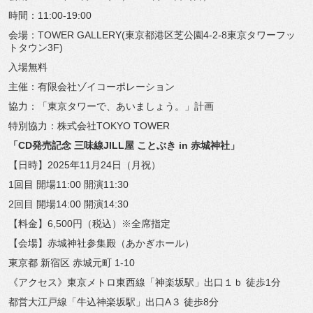
時間：11:00-19:00
会場：TOWER GALLERY(東京都港区芝公園4-2-
8東京タワーフッ
トタウン3F)
入場無料
主催：有限会社ゾイコーポレーション
協力：「東京タワーで、あいましょう。」計画
特別協力：株式会社TOKYO TOWER
「CD発売記念 三味線JILL屋 ことぶき in 赤城神社」
【日時】2025年11月24日（月祝）
1回目 開場11:00 開演11:30
2回目 開場14:00 開演14:30
【料金】6,500円（税込）※全席指定
【会場】赤城神社参集殿（あかぎホール）
東京都 新宿区 赤城元町 1-10
《アクセス》東京メトロ東西線「神楽坂駅」出口１ｂ 徒歩1分
都営大江戸線「牛込神楽坂駅」出口A３ 徒歩8分