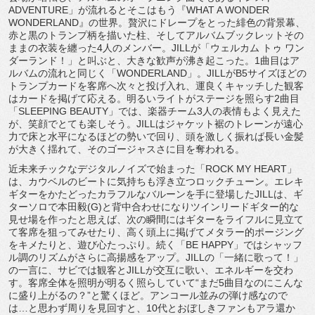
ADVENTURE」が流れるとそこはもう『WHAT A WONDER
WONDERLAND』の世界。
贅沢にドレープをとった緋色の背景幕、
赤と黒のトランプ柄を描いた柱、
そしてアルバムブックレットその
ままの衣装を纏った4人のメンバ
ー。JILLが「ウェルカム トゥ ワン
ダーランド！」と叫ぶと、大きな歓声が沸き起こった。
1曲目はア
ルバムの流れと同じく「WONDERLAND」。
JILLがB5サイズほどの
トランプカードを客席へ次々と投げ入
れ、運良くキャッチした観客
はカードを掲げて応える。
明るいライトがステージを照らす2曲目
「SLEEPING BEAUTY」では、楽器チーム3人の表情もよく見えた
が、
笑顔でとても楽しそう。
JILLはジャケット裾のトレーンが遠心
力で床と水平になるほど
の勢いで回り、頭を激しく振れば長い金髪
が大きく揺れて、
そのゴージャスさに目を奪われる。
近未来チックなデジタルノイズで始まった「ROCK MY HEART」
は、
カウベルのビートに気持ちも浮き立つロックチューン。
エレキ
ギターをかたどったカラフルなバルーンを手に登場したJI
LLは、ギ
ターソロで本田毅(G)
と背中合わせになりツインリードギター的な
見せ場を作ったと思え
ば、
次の瞬間にはギターをライフルに見立て
て客席を狙ってみせたり、
高く頭上に掲げてメタラー的ポージング
をキメたりと、
遊び心たっぷり。続く「BE HAPPY」ではシャッフ
ル調のリズムがさらに高揚感をアップ。
JILLの「一緒に歌って！」
の一言に、
サビでは観客とJILLが交互に歌い、エネルギーを交わ
す。
客席全体を照明が明るく照らしていて“
まだ5曲目なのにこんな
に盛り上がるの？”と驚くほど。
アンコール並みの弾け感なので
は…と思わず周りを見回すと、
10代とおぼしきファンもアラ還か