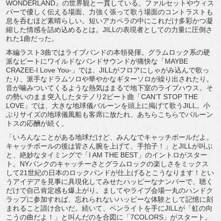
WONDERLAND』の世界観と一貫している。
ファルセットやウィス
パーで優しく伝える場面、
力強く張って歌う場面のコントラストも
息を呑むほど素晴らしい。
短いアカペラの中にこれだけ多彩かつ凝
縮した情感を詰め込めると
は。JILLの表現者としての力量に圧倒さ
れた1曲だった。
本編ラスト3曲ではライブバンドの本領発揮。
グラムロック系の硬
派なビートにワイルドなバンドサウンドが痛快
な「MAYBE
CRAZEE-I Love You-」では、JILLがフロアにしゃがみ込んで歌っ
たり、
派手なドラムソロや華やかなギターソロが繰り出されたり。
音が噛みついてくるような熱気はまるで地下室のライブハウス。
そ
の勢いのまま突入したタテノリ2ビート曲「CAN’T STOP THE
LOVE」では、
大きな地球儀バルーンを頭上に掲げて歌うJILL。
小
ぶりサイズの地球儀風船も客席に放たれ、
あちらこちらでバルーン
トスの応酬が続く。
「いろんなことがある地球だけど、みんなでキャッチボールだよ。
キャッチボールの後は皆さん腕を上げて、手拍子！」
とJILLが叫ぶ
と、絶妙なタイミングで「I AM THE BEST」のイントロがスター
ト。
NYパンクのキャッチーさとグラムロックの楽しさをミックス
して
21世紀の日本のロックバンドが仕上げるとこうなります！
とい
うアイデアを見事に具現化してみせたハッピーなナンバーで、
聴く
だけで自己肯定感も爆上がり。
ましてやライブ会場一丸のハンドク
ラップに参加すれば、
忘れられないハッピーな体験として記憶に刻
まれること請け合いだ
。続いて、ペンライトを手にJILLが「虹の向
こうの曲だよ！」
と叫んだのを合図に「7COLORS」がスタート。