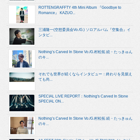
ROTTENGRAFFTY 4th Mini Album 『Goodbye to
Romance』 KAZUO...
三浦隆一(空想委員会Vo./G.) ソロアルバム『空集合』イ
ンタビ...
Nothing’s Carved In Stone Vo./G.村松拓 続・たっきゅん
のキ...
それでも世界が続くならインタビュー：終わりを見据え
ても尚...
SPECIAL LIVE REPORT：Nothing's Carved In Stone
SPECIAL ON...
Nothing’s Carved In Stone Vo./G.村松拓 続・たっきゅん
のキ...