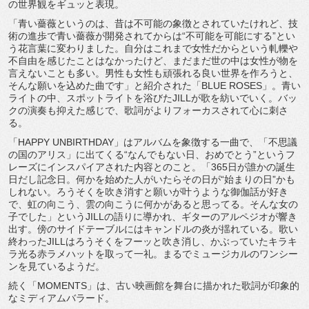
の世界観をギュッと表現。
「青い薔薇というのは、昔は不可能の象徴とされていたけれど、
技
術の進歩で青い薔薇が開発されてからは“不可能を可能にする”
とい
う花言葉に変わりました。
自分はこれまで女性だからという軋轢や
不自由を感じたことはなか
ったけど、まだまだ世の中は女性が物を
言えないことも多い。
男性も女性も頑張れる良い世界を作ろうと、
そんな願いを込めた曲です」と紹介された「BLUE ROSES」。青い
ライトの中、
スポットライトを浴びたJILLが歌を紡いでいく。
バッ
クの演奏も抑えた感じで、
歌詞がよりフォーカスされて心に刺さ
る。
「HAPPY UNBIRTHDAY」はアルバムを象徴する一曲で、「
不思議
の国のアリス」に出てくる“なんでもない日、おめでとう”
というフ
レーズにインスパイアされた内容とのこと。「
365日が誰かの誕生
日だし記念日。
何かを始めた人がいたらその日が“始まりの日”かも
しれない。
ろうそくを吹き消すと願いが叶うような御伽話が好き
で、
虹の向こう、雲の向こうに何かがあると思ってる。
そんな女の
子でした」というJILLの語りに導かれ、
ギターのアルペジオが響き
出す。
傍のサイドテーブルにはキャンドルの炎が揺れている。
歌い
終わったJILLはろうそくをフーッと吹き消し、
かぶっていたキラキ
ラ光る赤ラメハットを取って一礼。
まるでミュージカルのワンシー
ンを見ているようだ。
続く「MOMENTS」は、
古い映画館を舞台に描かれた歌詞が印象的
なミディアムバラード。