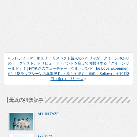
«
フレディ・マーキュリー リスペクト芸人のスベリィが、クイーンゆかり
のトークゲスト、トリビュート・バンドを迎えてお贈りする「クイーンワ
ールド」！
|
NY拠点のフューチャーソウル・バンド The Love Experiment
が、USラップシーンの異端児 Pink Siifuを迎え、新曲「Believe」を10月3
日（金）にリリース
»
最近の特集記事
ALL iN FAZE
らくなつ