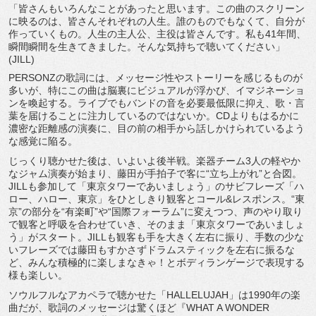
「皆さんもいろんなことがあったと思います。
この曲のスクリーン
に映るのは、皆さんそれぞれの人生。
誰のものでもなくて、自分が
作っていくもの。人生の主人公、
主役は皆さんです。私も41年間、
瞬間瞬間を生きてきました。
そんな気持ちで聴いてください」
(JILL)
PERSONZの歌詞には、
メッセージ性やストーリーを感じるものが
多いが、
特にこの曲は脳裏にビジュアルが浮かび、
イマジネーショ
ンを喚起する。
ライブでもバンドの音を必要最低限に抑え、歌・
言
葉を届けることに注力しているのではないか。
CDよりもはるかに
濃密な距離感の演奏に、
目の前の相手から話しかけられているよう
な感覚に陥る。
じっくり聴かせた後は、いよいよ後半戦。
楽器チーム3人の軽やか
なジャム演奏が始まり、
藤田が手拍子で客に“立ち上がれ”と合図。
JILLも参加して「
東京タワーであいましょう」のサビフレーズ「ハ
ロー、ハロー、
東京」をひとしきり観客とコール&レスポンス。“東
京”
の部分を“有楽町”や“国際フォーラム”に変えつつ、
声のやり取り
で観客と呼吸を合わせていき、そのまま「
東京タワーであいましょ
う」がスタート。
JILLも観客も手を大きく左右に振り、
手数の少な
いフレーズでは藤田もすかさずドラムスティックを左右
に振るな
ど、みんな積極的に楽しまなきゃ！
とボディランゲージで表現する
様も楽しい。
ソウルフルなアカペラで聴かせた「HALLELUJAH」
は1990年の楽
曲だが、歌詞のメッセージは驚くほど『WHAT A WONDER