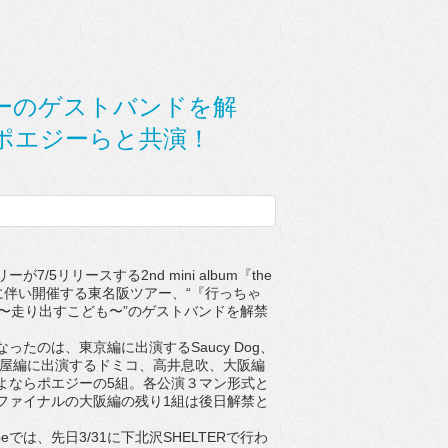
ーのゲストバンドを解
ならポエジーらと共演！
7/5リリースする2nd mini album『the
売に伴い開催する東名阪ツアー、“『行っちゃ
2』〜走り出すこども〜”のゲストバンドを解禁
たのは、東京編に出演するSaucy Dog、
、名古屋編に出演するドミコ、高井息吹、大阪編
よならポエジーの5組。各公演３マン形式と
ファイナルの大阪編の残り1組は後日解禁と
beでは、先日3/31に下北沢SHELTERで行わ