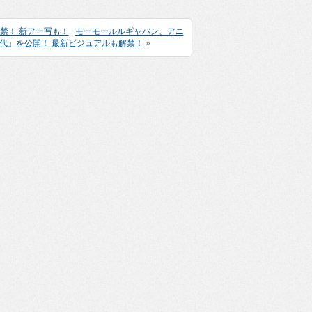
Vが解禁！ 新アー写も！
|
モーモールルギャバン、アニ
代」を公開！ 最新ビジュアルも解禁！
»