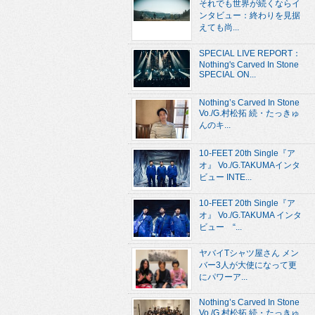
それでも世界が続くならイ
ンタビュー：終わりを見据
えても尚...
SPECIAL LIVE REPORT：
Nothing's Carved In Stone
SPECIAL ON...
Nothing’s Carved In Stone
Vo./G.村松拓 続・たっきゅ
んのキ...
10-FEET 20th Single『ア
オ』 Vo./G.TAKUMAインタ
ビュー INTE...
10-FEET 20th Single『ア
オ』 Vo./G.TAKUMA インタ
ビュー “...
ヤバイTシャツ屋さん メン
バー3人が大使になって更
にパワーア...
Nothing’s Carved In Stone
Vo./G.村松拓 続・たっきゅ