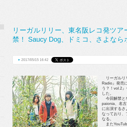
リーガルリリー、東名阪レコ発ツア
禁！ Saucy Dog、ドミコ、さよ
2017/05/15 16:42
リーガルリリーが
Radio』発
う？！vol.
した。
今回解禁となっ
paionia
に出演するさ
なっており、
なる。
またYouTu