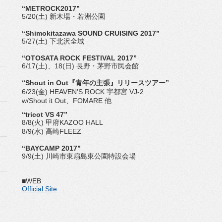
“METROCK2017”
5/20(土) 新木場・若洲公園
“Shimokitazawa SOUND CRUISING 2017”
5/27(土) 下北沢全域
“OTOSATA ROCK FESTIVAL 2017”
6/17(土)、18(日) 長野・茅野市民会館
“Shout in Out『青年の主張』リリースツアー”
6/23(金) HEAVEN'S ROCK 宇都宮 VJ-2
w/Shout it Out、FOMARE 他
“tricot VS 47”
8/8(火) 甲府KAZOO HALL
8/9(水) 高崎FLEEZ
“BAYCAMP 2017”
9/9(土) 川崎市東扇島東公園特設会場
■WEB
Official Site