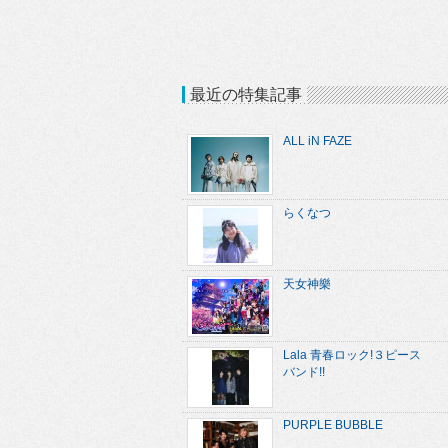
最近の特集記事
ALL iN FAZE
らくなつ
天女神樂
Lala 青春ロック!３ピース
バンド!!
PURPLE BUBBLE