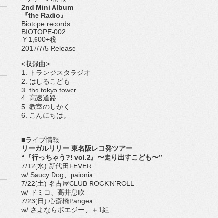
2nd Mini Album
『the Radio』
Biotope records
BIOTOPE-002
￥1,600+税
2017/7/5 Release
<収録曲>
1. トランジスタラジオ
2. はしるこども
3. the tokyo tower
4. 高速道路
5. 教室のしかく
6. こんにちは。
■ライブ情報
リーガルリリー 東名阪レコ発ツアー
“『行っちゃう?! vol.2』〜走り出すこども〜”
7/12(水) 新代田FEVER
w/ Saucy Dog、paionia
7/22(土) 名古屋CLUB ROCK’N’ROLL
w/ ドミコ、高井息吹
7/23(日) 心斎橋Pangea
w/ さよならポエジー、＋1組