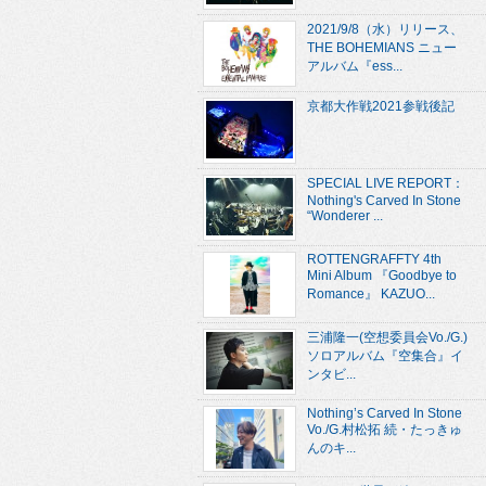
2021/9/8（水）リリース、
THE BOHEMIANS ニュー
アルバム『ess...
京都大作戦2021参戦後記
SPECIAL LIVE REPORT：
Nothing's Carved In Stone
“Wonderer ...
ROTTENGRAFFTY 4th
Mini Album 『Goodbye to
Romance』 KAZUO...
三浦隆一(空想委員会Vo./G.)
ソロアルバム『空集合』イ
ンタビ...
Nothing’s Carved In Stone
Vo./G.村松拓 続・たっきゅ
んのキ...