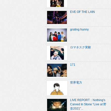
EVE OF THE LAIN
grating hunny
ロマネスク実験
171
世界電力
LIVE REPORT：Nothing's
Carved In Stone “Live at 野
音2021”...