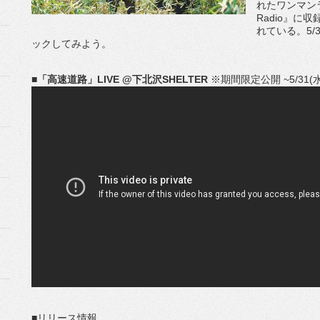
れたワンマンライ
Radio』
れている。5
ックしてみよう。
■
「高速道路」LIVE @下北沢SHELTER
※期間限定公開 ~5/31(水
■リリース情報