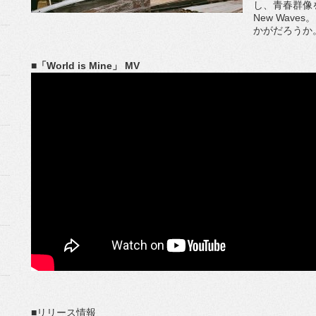
し、青春群像
New Wav
かがだろうか
■「World is Mine」 MV
■リリース情報