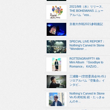
2021/9/8（水）リリース、
THE BOHEMIANS ニュー
アルバム『ess...
京都大作戦2021参戦後記
SPECIAL LIVE REPORT：
Nothing's Carved In Stone
“Wonderer ...
ROTTENGRAFFTY 4th
Mini Album 『Goodbye to
Romance』 KAZUO...
三浦隆一(空想委員会Vo./G.)
ソロアルバム『空集合』イ
ンタビ...
Nothing’s Carved In Stone
Vo./G.村松拓 続・たっきゅ
んのキ...