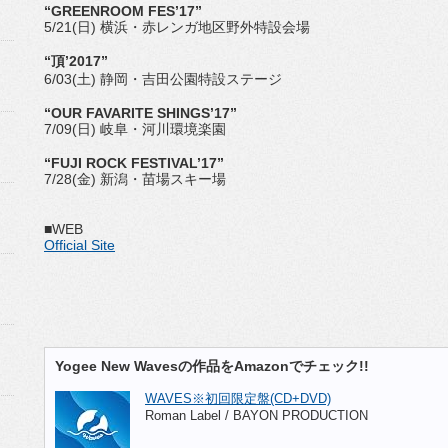
“GREENROOM FES’17”
5/21(日) 横浜・赤レンガ地区野外特設会場
“頂’2017”
6/03(土) 静岡・吉田公園特設ステージ
“OUR FAVARITE SHINGS’17”
7/09(日) 岐阜・河川環境楽園
“FUJI ROCK FESTIVAL’17”
7/28(金) 新潟・苗場スキー場
■WEB
Official Site
Yogee New Wavesの作品をAmazonでチェック!!
WAVES※初回限定盤(CD+DVD)
Roman Label / BAYON PRODUCTION