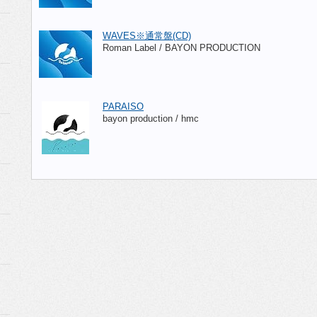
WAVES※通常盤(CD)
Roman Label / BAYON PRODUCTION
PARAISO
bayon production / hmc