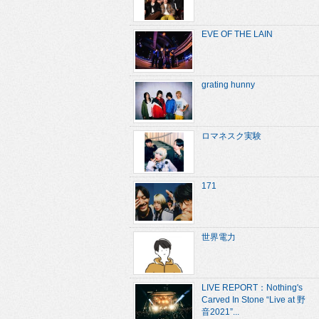
EVE OF THE LAIN
grating hunny
ロマネスク実験
171
世界電力
LIVE REPORT：Nothing's
Carved In Stone “Live at 野
音2021”...