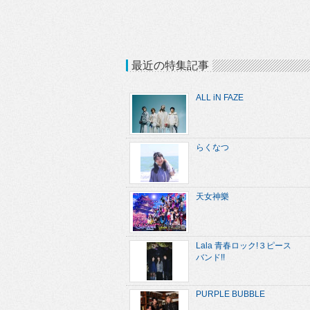
最近の特集記事
ALL iN FAZE
らくなつ
天女神樂
Lala 青春ロック!３ピース
バンド!!
PURPLE BUBBLE