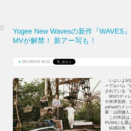
Yogee New Wavesの新作『WAVES』
MVが解禁！ 新アー写も！
2017/05/15 16:22
いよいよ5/17
ーアルバム『
されている「Wo
MVのディレ
や米津玄師、
yahyelの
家・山田健人
この作品は、SP
PUSHにも
結成以来、幾