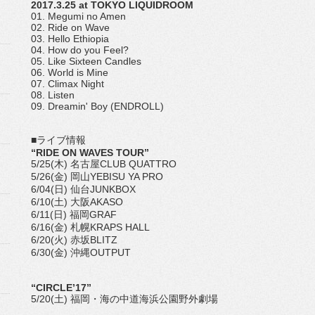
2017.3.25 at TOKYO LIQUIDROOM
01. Megumi no Amen
02. Ride on Wave
03. Hello Ethiopia
04. How do you Feel?
05. Like Sixteen Candles
06. World is Mine
07. Climax Night
08. Listen
09. Dreamin' Boy (ENDROLL)
■ライブ情報
“RIDE ON WAVES TOUR”
5/25(木) 名古屋CLUB QUATTRO
5/26(金) 岡山YEBISU YA PRO
6/04(日) 仙台JUNKBOX
6/10(土) 大阪AKASO
6/11(日) 福岡GRAF
6/16(金) 札幌KRAPS HALL
6/20(火) 赤坂BLITZ
6/30(金) 沖縄OUTPUT
“CIRCLE’17”
5/20(土) 福岡・海の中道海浜公園野外劇場