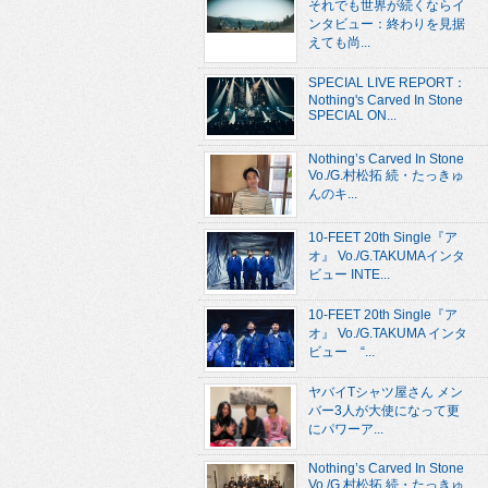
それでも世界が続くならイ
ンタビュー：終わりを見据
えても尚...
SPECIAL LIVE REPORT：
Nothing's Carved In Stone
SPECIAL ON...
Nothing’s Carved In Stone
Vo./G.村松拓 続・たっきゅ
んのキ...
10-FEET 20th Single『ア
オ』 Vo./G.TAKUMAインタ
ビュー INTE...
10-FEET 20th Single『ア
オ』 Vo./G.TAKUMA インタ
ビュー “...
ヤバイTシャツ屋さん メン
バー3人が大使になって更
にパワーア...
Nothing’s Carved In Stone
Vo./G.村松拓 続・たっきゅ