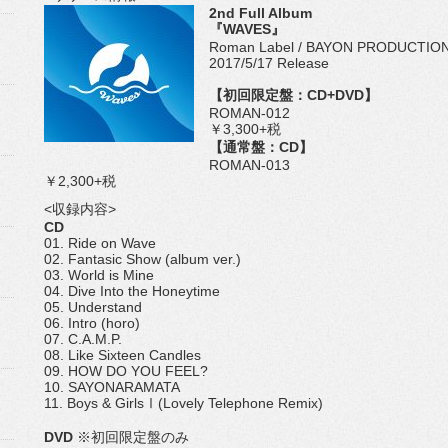
2nd Full Album
『WAVES』
Roman Label / BAYON PRODUCTIO
2017/5/17 Release
【初回限定盤：CD+DVD】
ROMAN-012
￥3,300+税
【通常盤：CD】
ROMAN-013
￥2,300+税
<収録内容>
CD
01. Ride on Wave
02. Fantasic Show (album ver.)
03. World is Mine
04. Dive Into the Honeytime
05. Understand
06. Intro (horo)
07. C.A.M.P.
08. Like Sixteen Candles
09. HOW DO YOU FEEL?
10. SAYONARAMATA
11. Boys & GirlsⅠ(Lovely Telephone Remix)
DVD
※初回限定盤のみ