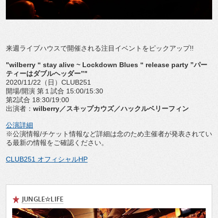
来週ライブハウスで開催される注目イベントをピックアップ!!
"wilberry “ stay alive ~ Lockdown Blues “ release party ”パー
ティーはダブルヘッダー”"
2020/11/22（日）CLUB251
開場/開演 第１試合 15:00/15:30
第2試合 18:30/19:00
出演者：
wilberry／スキップカウズ／ハックルベリーフィン
公演詳細
※公演情報/チケット情報など詳細は念のため主催者が発表されてい
る最新の情報をご確認ください。
CLUB251 オフィシャルHP