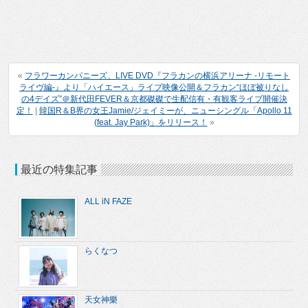
«
フラワーカンパニーズ、LIVE DVD『フラカンの横浜アリーナ -リモート
ライヴ編-』より「ハイエース」ライブ映像公開＆フラカン“ほぼ被りなし
の4デイズ”＠新代田FEVER＆京都磔磔で生配信有・有観客ライブ開催決
定！
|
韓国R＆B界の女王Jamie/ジェイミーが、ニューシングル「Apollo 11
(feat. Jay Park)」をリリース！
»
最近の特集記事
ALL iN FAZE
らくなつ
天女神樂