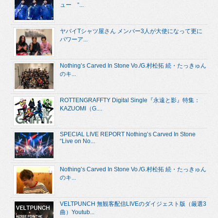
ュー “...
ヤバイTシャツ屋さん メンバー3人が大使になって更に
パワーア...
Nothing’s Carved In Stone Vo./G.村松拓 続・たっきゅん
のキ...
ROTTENGRAFFTY Digital Single『永遠と影』特集：
KAZUOMI（G....
SPECIAL LIVE REPORT Nothing’s Carved In Stone
“Live on No...
Nothing’s Carved In Stone Vo./G.村松拓 続・たっきゅん
のキ...
VELTPUNCH 無観客配信LIVEのダイジェスト版（厳選3
曲）Youtub...