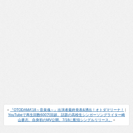
«
『OTODAMA’18～音泉魂～』出演者最終発表&湧出！オトダマリーナ！
|
YouTubeで再生回数600万回超。話題の高校生シンガーソングライター崎
山蒼志、自身初のMV公開。7/18に配信シングルリリース。
»