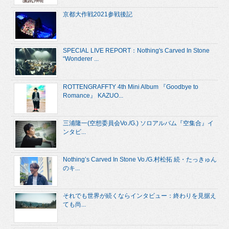
京都大作戦2021参戦後記
SPECIAL LIVE REPORT：Nothing's Carved In Stone
“Wonderer ...
ROTTENGRAFFTY 4th Mini Album 『Goodbye to
Romance』 KAZUO...
三浦隆一(空想委員会Vo./G.) ソロアルバム『空集合』イ
ンタビ...
Nothing’s Carved In Stone Vo./G.村松拓 続・たっきゅん
のキ...
それでも世界が続くならインタビュー：終わりを見据え
ても尚...