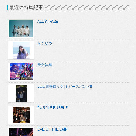
最近の特集記事
ALL iN FAZE
らくなつ
天女神樂
Lala 青春ロック!３ピースバンド!!
PURPLE BUBBLE
EVE OF THE LAIN